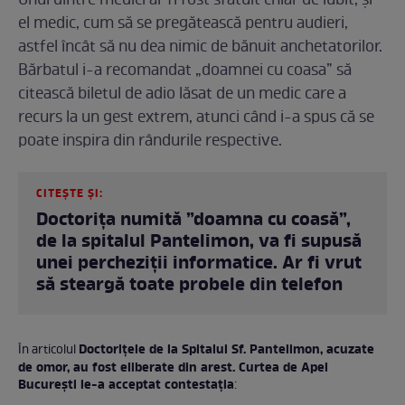
Unul dintre medici ar fi fost sfătuit chiar de iubit, și
el medic, cum să se pregătească pentru audieri,
astfel încât să nu dea nimic de bănuit anchetatorilor.
Bărbatul i-a recomandat „doamnei cu coasa” să
citească biletul de adio lăsat de un medic care a
recurs la un gest extrem, atunci când i-a spus că se
poate inspira din rândurile respective.
CITEȘTE ȘI:
Doctorița numită ”doamna cu coasă”,
de la spitalul Pantelimon, va fi supusă
unei percheziții informatice. Ar fi vrut
să steargă toate probele din telefon
Doctorițele de la Spitalul Sf. Pantelimon, acuzate
În articolul
de omor, au fost eliberate din arest. Curtea de Apel
București le-a acceptat contestația
: