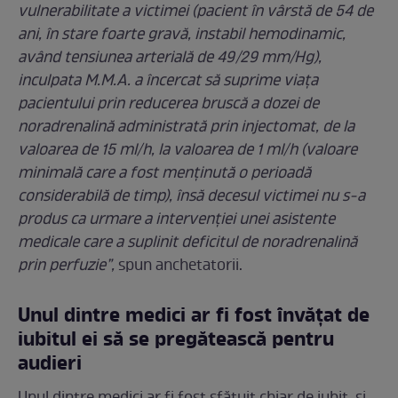
vulnerabilitate a victimei (pacient în vârstă de 54 de
ani, în stare foarte gravă, instabil hemodinamic,
având tensiunea arterială de 49/29 mm/Hg),
inculpata M.M.A. a încercat să suprime viaţa
pacientului prin reducerea bruscă a dozei de
noradrenalină administrată prin injectomat, de la
valoarea de 15 ml/h, la valoarea de 1 ml/h (valoare
minimală care a fost menţinută o perioadă
considerabilă de timp), însă decesul victimei nu s-a
produs ca urmare a intervenţiei unei asistente
medicale care a suplinit deficitul de noradrenalină
prin perfuzie”,
spun anchetatorii.
Unul dintre medici ar fi fost învățat de
iubitul ei să se pregătească pentru
audieri