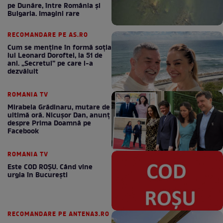
pe Dunăre, între România şi
Bulgaria. Imagini rare
RECOMANDARE PE AS.RO
Cum se menţine în formă soţia
lui Leonard Doroftei, la 51 de
ani. „Secretul” pe care l-a
dezvăluit
ROMANIA TV
Mirabela Grădinaru, mutare de
ultimă oră. Nicuşor Dan, anunţ
despre Prima Doamnă pe
Facebook
ROMANIA TV
Este COD ROŞU. Când vine
urgia în Bucureşti
RECOMANDARE PE ANTENA3.RO