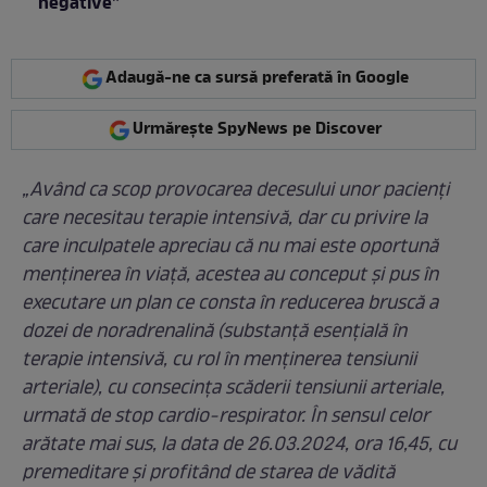
negative”
Adaugă-ne ca sursă preferată în Google
Urmărește SpyNews pe Discover
„Având ca scop provocarea decesului unor pacienţi
care necesitau terapie intensivă, dar cu privire la
care inculpatele apreciau că nu mai este oportună
menţinerea în viaţă, acestea au conceput şi pus în
executare un plan ce consta în reducerea bruscă a
dozei de noradrenalină (substanţă esenţială în
terapie intensivă, cu rol în menţinerea tensiunii
arteriale), cu consecinţa scăderii tensiunii arteriale,
urmată de stop cardio-respirator. În sensul celor
arătate mai sus, la data de 26.03.2024, ora 16,45, cu
premeditare şi profitând de starea de vădită