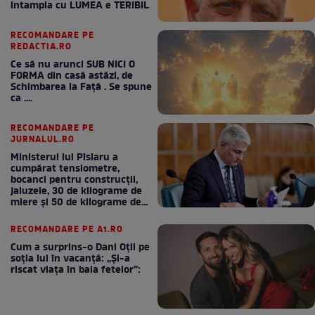
intampla cu LUMEA e TERIBIL
RECOMANDARE PE
REDACTIA.RO
Ce să nu arunci SUB NICI O
FORMA din casă astăzi, de
Schimbarea la Față . Se spune
ca ....
RECOMANDARE PE
JURNALUL.RO
Ministerul lui Pîslaru a
cumpărat tensiometre,
bocanci pentru construcții,
jaluzele, 30 de kilograme de
miere și 50 de kilograme de
cafea
RECOMANDARE PE A1.RO
Cum a surprins-o Dani Oțil pe
soția lui în vacanță: „Și-a
riscat viața în baia fetelor”: