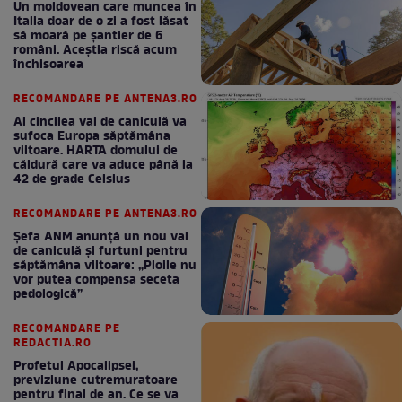
Un moldovean care muncea în
Italia doar de o zi a fost lăsat
să moară pe şantier de 6
români. Aceștia riscă acum
închisoarea
RECOMANDARE PE ANTENA3.RO
Al cincilea val de caniculă va
sufoca Europa săptămâna
viitoare. HARTA domului de
căldură care va aduce până la
42 de grade Celsius
RECOMANDARE PE ANTENA3.RO
Șefa ANM anunță un nou val
de caniculă și furtuni pentru
săptămâna viitoare: „Ploile nu
vor putea compensa seceta
pedologică”
RECOMANDARE PE
REDACTIA.RO
Profetul Apocalipsei,
previziune cutremuratoare
pentru final de an. Ce se va