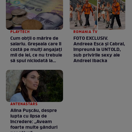
PLAYTECH
ROMANIA TV
Cum obții o mărire de
FOTO EXCLUSIV.
salariu. Greșeala care îi
Andreea Esca şi Cabral,
costă pe mulți angajați
împreună la UNTOLD,
mii de lei, ce nu trebuie
sub privirile sexy ale
să spui niciodată la
Andreei Ibacka
negociere
ANTENASTARS
Alina Pușcău, despre
lupta cu lipsa de
încredere: „Aveam
foarte multe gânduri