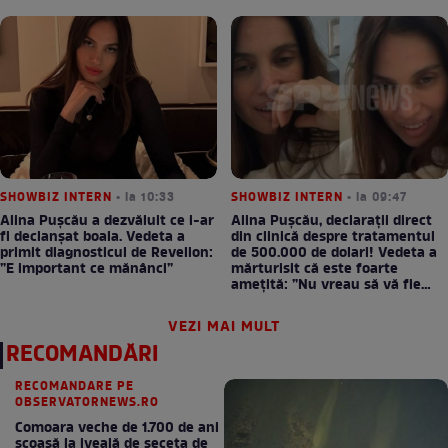
SHOWBIZ INTERN
• la 10:33
SHOWBIZ INTERN
• la 09:47
Alina Pușcău a dezvăluit ce i-ar
Alina Pușcău, declarații direct
fi declanșat boala. Vedeta a
din clinică despre tratamentul
primit diagnosticul de Revelion:
de 500.000 de dolari! Vedeta a
”E important ce mănânci”
mărturisit că este foarte
amețită: ”Nu vreau să vă fie
milă”
VEZI MAI MULT
RECOMANDĂRI
RECOMANDARE PE
OBSERVATORNEWS.RO
Comoara veche de 1.700 de ani
scoasă la iveală de seceta de