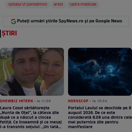
spitalul sf pantelimon
arest
cadre medicale
Puteți urmări știrile SpyNews.ro și pe Google News
ȘTIRI
SHOWBIZ INTERN
• la 11:03
HOROSCOP
• la 10:54
Laura Cosoi sărbătorește
Portalul Leului se deschide pe 8
„Nunta de Oțel”, la câteva zile
august 2026. De ce este
după ce a născut a cincea
considerată 8.08 una dintre cele
fetiță. Ce înseamnă și ce mesaj
mai puternice zile pentru
i-a transmis soțului: „Un tată
manifestare
prezent schimbă totul”