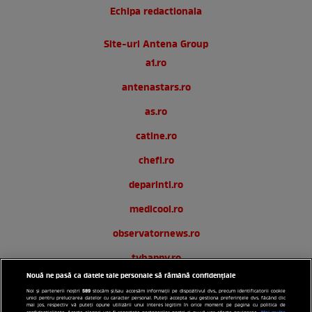
Echipa redactionala
Site-uri Antena Group
a1.ro
antenastars.ro
as.ro
catine.ro
chefi.ro
deparinti.ro
medicool.ro
observatornews.ro
tvhappy.ro
Nouă ne pasă ca datele tale personale să rămână confidențiale
useit.ro
589
Noi și partenerii noștri
stocăm și/sau accesăm informații pe dispozitivul dvs., precum identificatorii cookie
unici pentru prelucrarea datelor cu caracter personal. Puteți accepta sau gestiona preferințele dvs. făcând clic
zutv.ro
mai jos, respectiv vă puteți opune utilizării unui interes legitim în orice moment pe pagina cu politica de