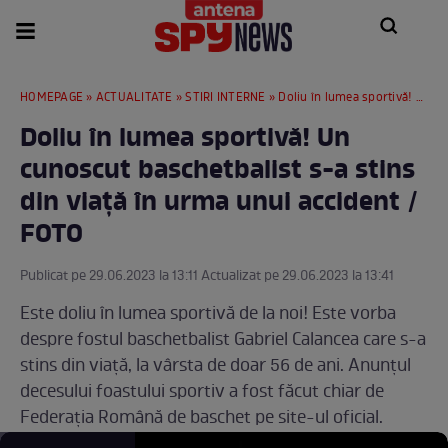
HOMEPAGE
»
ACTUALITATE
»
STIRI INTERNE
» Doliu în lumea sportivă! Un cunoscut baschetbalist s-a stins din viață în urma unui accident / FOTO
Doliu în lumea sportivă! Un
cunoscut baschetbalist s-a stins
din viață în urma unui accident /
FOTO
Publicat pe 29.06.2023 la 13:11 Actualizat pe 29.06.2023 la 13:41
Este doliu în lumea sportivă de la noi! Este vorba
despre fostul baschetbalist Gabriel Calancea care s-a
stins din viaţă, la vârsta de doar 56 de ani. Anunțul
decesului foastului sportiv a fost făcut chiar de
Federaţia Română de baschet pe site-ul oficial.