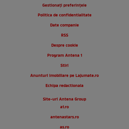
Gestionați preferințele
Politica de confidentialitate
Date companie
RSS
Despre cookie
Program Antena 1
Stiri
Anunturi imobiliare pe Lajumate.ro
Echipa redactionala
Site-uri Antena Group
a1.ro
antenastars.ro
as.ro