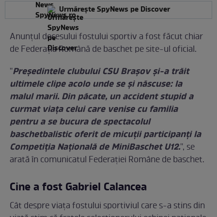
Urmărește SpyNews pe Discover
Anunțul decesului fostului sportiv a fost făcut chiar
de Federaţia Română de baschet pe site-ul oficial.
Preşedintele clubului CSU Braşov şi-a trăit
''
ultimele clipe acolo unde se şi născuse: la
malul marii. Din păcate, un accident stupid a
curmat viaţa celui care venise cu familia
pentru a se bucura de spectacolul
baschetbalistic oferit de micuţii participanţi la
Competiţia Naţională de MiniBaschet U12.
'', se
arată în comunicatul Federaţiei Române de baschet.
Cine a fost Gabriel Calancea
Cât despre viața fostului sportiviul care s-a stins din