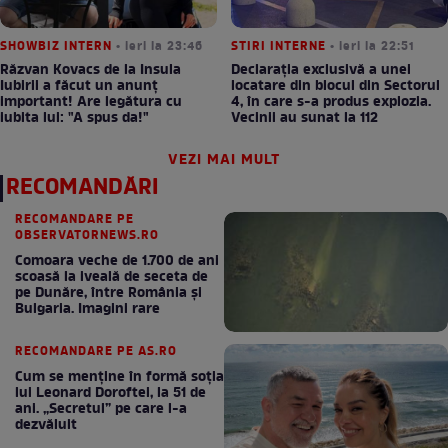
SHOWBIZ INTERN
• ieri la 23:46
STIRI INTERNE
• ieri la 22:51
Răzvan Kovacs de la Insula
Declarația exclusivă a unei
Iubirii a făcut un anunț
locatare din blocul din Sectorul
important! Are legătura cu
4, în care s-a produs explozia.
iubita lui: "A spus da!"
Vecinii au sunat la 112
VEZI MAI MULT
RECOMANDĂRI
RECOMANDARE PE
OBSERVATORNEWS.RO
Comoara veche de 1.700 de ani
scoasă la iveală de seceta de
pe Dunăre, între România şi
Bulgaria. Imagini rare
RECOMANDARE PE AS.RO
Cum se menţine în formă soţia
lui Leonard Doroftei, la 51 de
ani. „Secretul” pe care l-a
dezvăluit