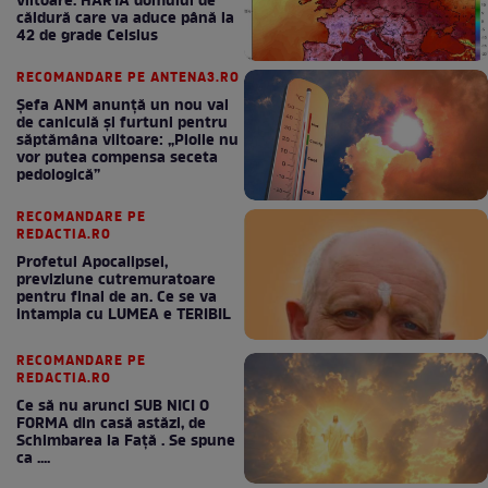
viitoare. HARTA domului de
căldură care va aduce până la
42 de grade Celsius
RECOMANDARE PE ANTENA3.RO
Șefa ANM anunță un nou val
de caniculă și furtuni pentru
săptămâna viitoare: „Ploile nu
vor putea compensa seceta
pedologică”
RECOMANDARE PE
REDACTIA.RO
Profetul Apocalipsei,
previziune cutremuratoare
pentru final de an. Ce se va
intampla cu LUMEA e TERIBIL
RECOMANDARE PE
REDACTIA.RO
Ce să nu arunci SUB NICI O
FORMA din casă astăzi, de
Schimbarea la Față . Se spune
ca ....