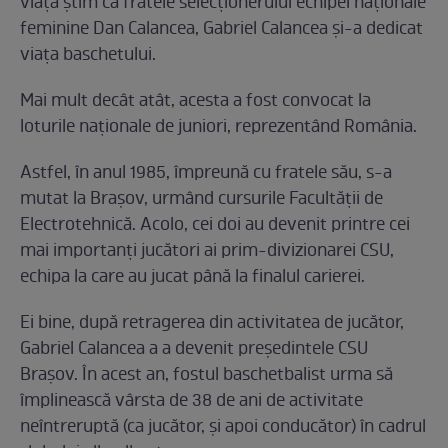
viață știm că fratele selecţionerului echipei naţionale
feminine Dan Calancea, Gabriel Calancea şi-a dedicat
viaţa baschetului.
Mai mult decât atât, acesta a fost convocat la
loturile naţionale de juniori, reprezentând România.
Astfel, în anul 1985, împreună cu fratele său, s-a
mutat la Braşov, urmând cursurile Facultăţii de
Electrotehnică. Acolo, cei doi au devenit printre cei
mai importanţi jucători ai prim-divizionarei CSU,
echipa la care au jucat până la finalul carierei.
Ei bine, după retragerea din activitatea de jucător,
Gabriel Calancea a a devenit preşedintele CSU
Braşov. În acest an, fostul baschetbalist urma să
împlinească vârsta de 38 de ani de activitate
neîntreruptă (ca jucător, şi apoi conducător) în cadrul