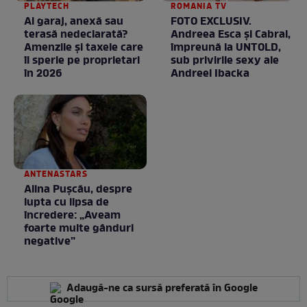
PLAYTECH
ROMANIA TV
Ai garaj, anexă sau
FOTO EXCLUSIV.
terasă nedeclarată?
Andreea Esca şi Cabral,
Amenzile și taxele care
împreună la UNTOLD,
îi sperie pe proprietari
sub privirile sexy ale
în 2026
Andreei Ibacka
ANTENASTARS
Alina Pușcău, despre
lupta cu lipsa de
încredere: „Aveam
foarte multe gânduri
negative”
Adaugă-ne ca sursă preferată în Google