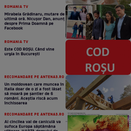
ROMANIA TV
Mirabela Grădinaru, mutare de
ultimă oră. Nicuşor Dan, anunţ
despre Prima Doamnă pe
Facebook
ROMANIA TV
Este COD ROŞU. Când vine
urgia în Bucureşti
RECOMANDARE PE ANTENA3.RO
Un moldovean care muncea în
Italia doar de o zi a fost lăsat
să moară pe şantier de 6
români. Aceștia riscă acum
închisoarea
RECOMANDARE PE ANTENA3.RO
Al cincilea val de caniculă va
sufoca Europa săptămâna