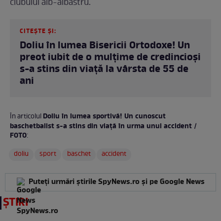
clubului alb-albastru.
CITEȘTE ȘI:
Doliu în lumea Bisericii Ortodoxe! Un
preot iubit de o mulțime de credincioși
s-a stins din viață la vârsta de 55 de
ani
Doliu în lumea sportivă! Un cunoscut
În articolul
baschetbalist s-a stins din viață în urma unui accident /
FOTO
:
doliu
sport
baschet
accident
Puteți urmări știrile SpyNews.ro și pe Google News
ȘTIRI