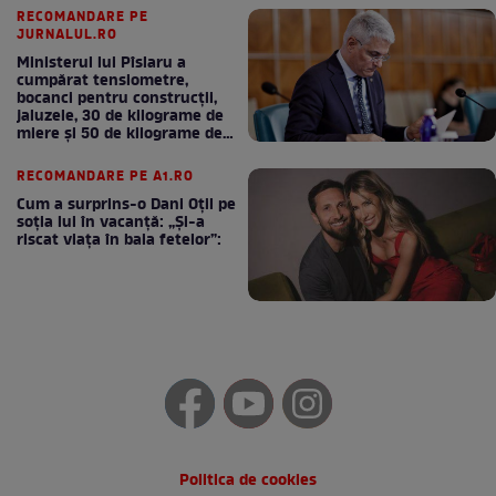
RECOMANDARE PE
JURNALUL.RO
Ministerul lui Pîslaru a
cumpărat tensiometre,
bocanci pentru construcții,
jaluzele, 30 de kilograme de
miere și 50 de kilograme de
cafea
RECOMANDARE PE A1.RO
Cum a surprins-o Dani Oțil pe
soția lui în vacanță: „Și-a
riscat viața în baia fetelor”:
Politica de cookies