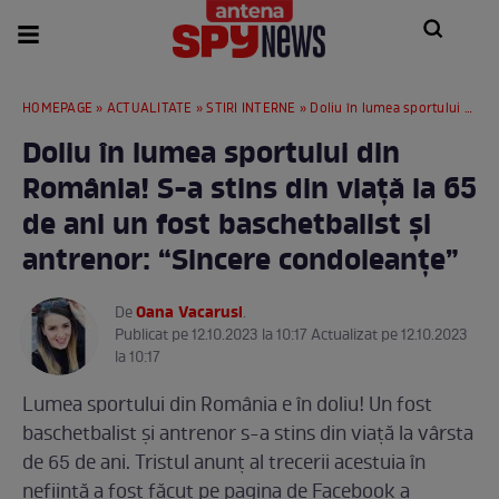
HOMEPAGE
»
ACTUALITATE
»
STIRI INTERNE
» Doliu în lumea sportului din România! S-a stins din viață la 65 de ani un fost baschetbalist și antrenor: “Sincere condoleanțe”
Doliu în lumea sportului din
România! S-a stins din viață la 65
de ani un fost baschetbalist și
antrenor: “Sincere condoleanțe”
Oana Vacarusi
De
.
Publicat pe 12.10.2023 la 10:17 Actualizat pe 12.10.2023
la 10:17
Lumea sportului din România e în doliu! Un fost
baschetbalist și antrenor s-a stins din viață la vârsta
de 65 de ani. Tristul anunț al trecerii acestuia în
neființă a fost făcut pe pagina de Facebook a