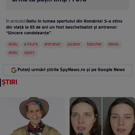
urmă cu puțin timp / FOTO
Doliu în lumea sportului din România! S-a stins
În articolul
din viață la 65 de ani un fost baschetbalist și antrenor:
“Sincere condoleanțe”
:
doliu
a murit
antrenor
jucator
baschet
deces
doliu
sport
Puteți urmări știrile SpyNews.ro și pe Google News
ȘTIRI