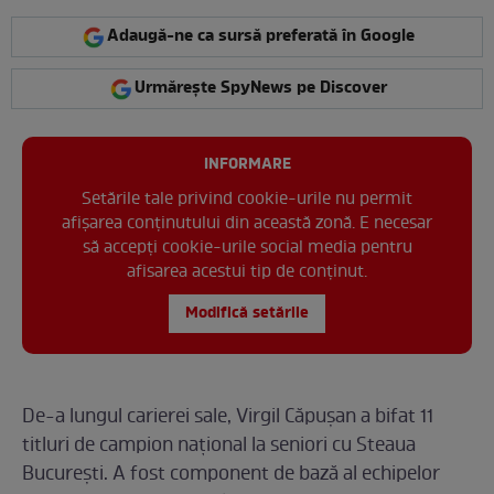
Adaugă-ne ca sursă preferată în Google
Urmărește SpyNews pe Discover
INFORMARE
Setările tale privind cookie-urile nu permit
afișarea conținutului din această zonă. E necesar
să accepți cookie-urile social media pentru
afisarea acestui tip de conținut.
Modifică setările
De-a lungul carierei sale, Virgil Căpuşan a bifat 11
titluri de campion național la seniori cu Steaua
București. A fost component de bază al echipelor