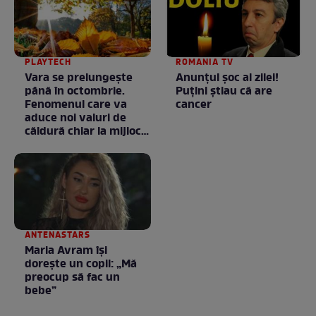
PLAYTECH
ROMANIA TV
Vara se prelungeşte
Anunţul şoc al zilei!
până în octombrie.
Puţini ştiau că are
Fenomenul care va
cancer
aduce noi valuri de
căldură chiar la mijlocul
toamnei
ANTENASTARS
Maria Avram își
dorește un copil: „Mă
preocup să fac un
bebe”