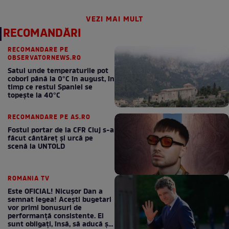
VEZI MAI MULT
RECOMANDĂRI
RECOMANDARE PE
OBSERVATORNEWS.RO
Satul unde temperaturile pot
coborî până la 0°C în august, în
timp ce restul Spaniei se
topește la 40°C
RECOMANDARE PE AS.RO
Fostul portar de la CFR Cluj s-a
făcut cântăreţ şi urcă pe
scenă la UNTOLD
ROMANIA TV
Este OFICIAL! Nicușor Dan a
semnat legea! Acești bugetari
vor primi bonusuri de
performanță consistente. Ei
sunt obligați, însă, să aducă și