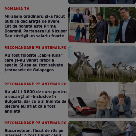
bani la bugetul de stat
ROMANIA TV
Mirabela Grădinaru și-a făcut
publică declarația de avere.
Cât de bogată este Prima
Doamnă. Partenera lui Nicușor
Dan câștigă un salariu foarte
bun în fiecare lună!
RECOMANDARE PE ANTENA3.RO
Au fost folosite „capre Iuda”
care și-au vânat propria
specie. Și așa au fost salvate
țestoasele de Galapagos
RECOMANDARE PE ANTENA3.RO
Au plătit 3.500 de euro pentru
o vacanță all-inclusive în
Bulgaria, dar cu o zi înainte de
plecare au aflat că a fost
anulată
RECOMANDARE PE ANTENA3.RO
Bucureștean, făcut de râs pe
internet: A fost filmat când