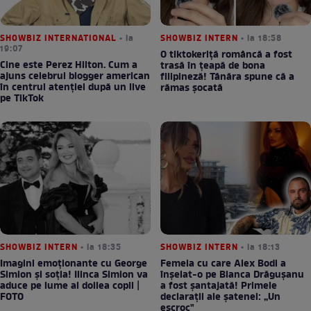
SHOWBIZ INTERNATIONAL
• la
SHOWBIZ INTERN
• la 18:58
19:07
O tiktokeriță româncă a fost
Cine este Perez Hilton. Cum a
trasă în țeapă de bona
ajuns celebrul blogger american
filipineză! Tânăra spune că a
în centrul atenției după un live
rămas șocată
pe TikTok
SHOWBIZ INTERN
• la 18:35
SHOWBIZ INTERN
• la 18:13
Imagini emoționante cu George
Femeia cu care Alex Bodi a
Simion și soția! Ilinca Simion va
înșelat-o pe Bianca Drăgușanu
aduce pe lume al doilea copil |
a fost șantajată! Primele
FOTO
declarații ale șatenei: „Un
escroc"