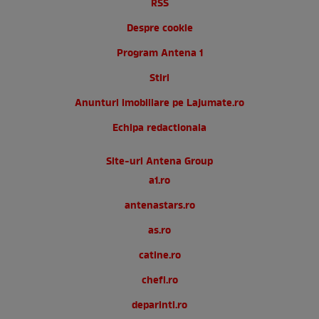
RSS
Despre cookie
Program Antena 1
Stiri
Anunturi imobiliare pe Lajumate.ro
Echipa redactionala
Site-uri Antena Group
a1.ro
antenastars.ro
as.ro
catine.ro
chefi.ro
deparinti.ro