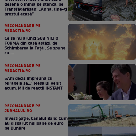
desena o inimă pe stâncă, pe
Transfăgărășan: „Anna, ține-ți
prostul acasă”
RECOMANDARE PE
REDACTIA.RO
Ce să nu arunci SUB NICI O
FORMA din casă astăzi, de
Schimbarea la Față . Se spune
ca ....
RECOMANDARE PE
REDACTIA.RO
«Am decis împreună cu
Mirabela să..." Mesajul venit
acum. Mii de reactii INSTANT
RECOMANDARE PE
JURNALUL.RO
Investigație, Canalul Bala: Cum
au dispărut milioane de euro
pe Dunăre