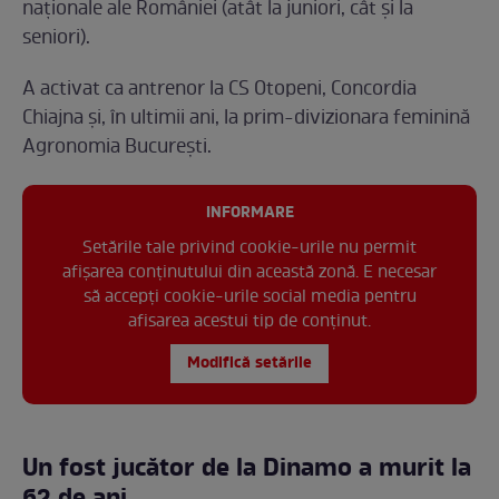
naționale ale României (atât la juniori, cât și la
seniori).
A activat ca antrenor la CS Otopeni, Concordia
Chiajna și, în ultimii ani, la prim-divizionara feminină
Agronomia București.
INFORMARE
Setările tale privind cookie-urile nu permit
afișarea conținutului din această zonă. E necesar
să accepți cookie-urile social media pentru
afisarea acestui tip de conținut.
Modifică setările
Un fost jucător de la Dinamo a murit la