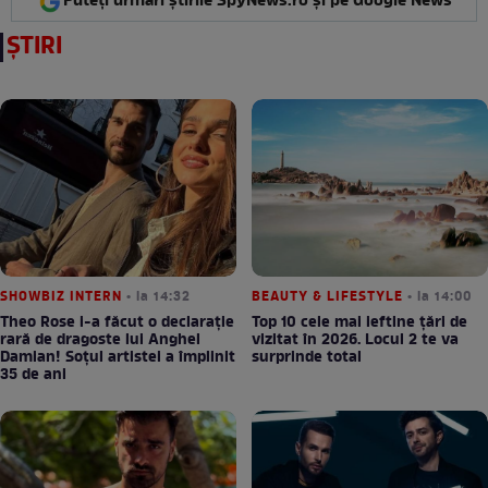
Puteți urmări știrile SpyNews.ro și pe Google News
ȘTIRI
SHOWBIZ INTERN
• la 14:32
BEAUTY & LIFESTYLE
• la 14:00
Theo Rose i-a făcut o declarație
Top 10 cele mai ieftine țări de
rară de dragoste lui Anghel
vizitat în 2026. Locul 2 te va
Damian! Soțul artistei a împlinit
surprinde total
35 de ani