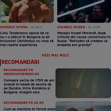
SHOWBIZ INTERN
• la 13:11
SHOWBIZ INTERN
• la 12:33
Liviu Teodorescu spune de ce
Mesajul trupei Morandi, după
nu i-a plăcut în Bulgaria la all
criticile din cauza concertului în
inclusive! Cântărețul nu vrea să
Rusia: ”Refuzăm să credem că
mai repete experiența
empatia are granițe”
VEZI MAI MULT
RECOMANDĂRI
RECOMANDARE PE
OBSERVATORNEWS.RO
Comoara veche de 1.700 de ani
scoasă la iveală de seceta de
pe Dunăre, între România şi
Bulgaria. Imagini rare
RECOMANDARE PE AS.RO
Cum se menţine în formă soţia