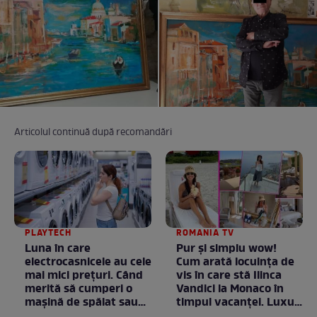
Articolul continuă după recomandări
PLAYTECH
ROMANIA TV
Luna în care
Pur și simplu wow!
electrocasnicele au cele
Cum arată locuința de
mai mici prețuri. Când
vis în care stă Ilinca
merită să cumperi o
Vandici la Monaco în
mașină de spălat sau
timpul vacanței. Luxul
un frigider
e în starea lui pură.