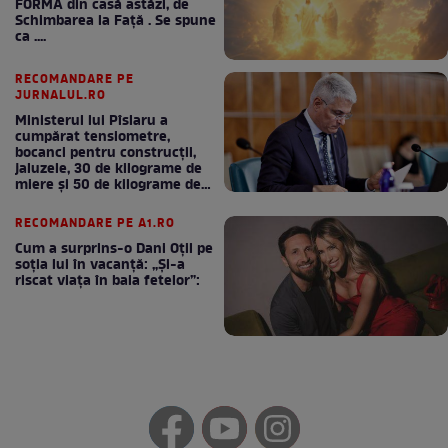
FORMA din casă astăzi, de
Schimbarea la Față . Se spune
ca ....
RECOMANDARE PE
JURNALUL.RO
Ministerul lui Pîslaru a
cumpărat tensiometre,
bocanci pentru construcții,
jaluzele, 30 de kilograme de
miere și 50 de kilograme de
cafea
RECOMANDARE PE A1.RO
Cum a surprins-o Dani Oțil pe
soția lui în vacanță: „Și-a
riscat viața în baia fetelor”: