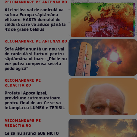
RECOMANDARE PE ANTENA3.RO
Al cincilea val de caniculă va
sufoca Europa săptămâna
viitoare. HARTA domului de
căldură care va aduce până la
42 de grade Celsius
RECOMANDARE PE ANTENA3.RO
Șefa ANM anunță un nou val
de caniculă și furtuni pentru
săptămâna viitoare: „Ploile nu
vor putea compensa seceta
pedologică”
RECOMANDARE PE
REDACTIA.RO
Profetul Apocalipsei,
previziune cutremuratoare
pentru final de an. Ce se va
intampla cu LUMEA e TERIBIL
RECOMANDARE PE
REDACTIA.RO
Ce să nu arunci SUB NICI O