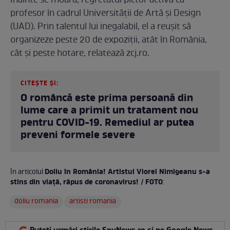
Înainte se moară, regretatul pictor activa ca
profesor în cadrul Universității de Artă și Design
(UAD). Prin talentul lui inegalabil, el a reușit să
organizeze peste 20 de expoziții, atât în România,
cât și peste hotare, relatează zcj.ro.
CITEȘTE ȘI:
O româncă este prima persoană din
lume care a primit un tratament nou
pentru COVID-19. Remediul ar putea
preveni formele severe
Doliu în România! Artistul Viorel Nimigeanu s-a
În articolul
stins din viață, răpus de coronavirus! / FOTO
:
doliu romania
artisti romania