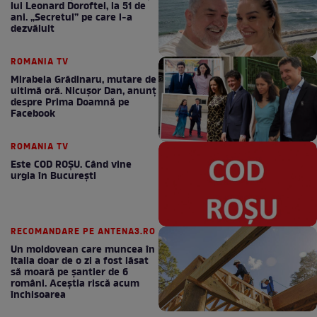
lui Leonard Doroftei, la 51 de
ani. „Secretul” pe care l-a
dezvăluit
ROMANIA TV
Mirabela Grădinaru, mutare de
ultimă oră. Nicuşor Dan, anunţ
despre Prima Doamnă pe
Facebook
ROMANIA TV
Este COD ROŞU. Când vine
urgia în Bucureşti
RECOMANDARE PE ANTENA3.RO
Un moldovean care muncea în
Italia doar de o zi a fost lăsat
să moară pe şantier de 6
români. Aceștia riscă acum
închisoarea