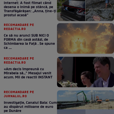
internet: A fost filmat când
desena o inimă pe stâncă, pe
Transfăgărășan: „Anna, ține-ți
prostul acasă”
RECOMANDARE PE
REDACTIA.RO
Ce să nu arunci SUB NICI O
FORMA din casă astăzi, de
Schimbarea la Față . Se spune
ca ....
RECOMANDARE PE
REDACTIA.RO
«Am decis împreună cu
Mirabela să..." Mesajul venit
acum. Mii de reactii INSTANT
RECOMANDARE PE
JURNALUL.RO
Investigație, Canalul Bala: Cum
au dispărut milioane de euro
pe Dunăre