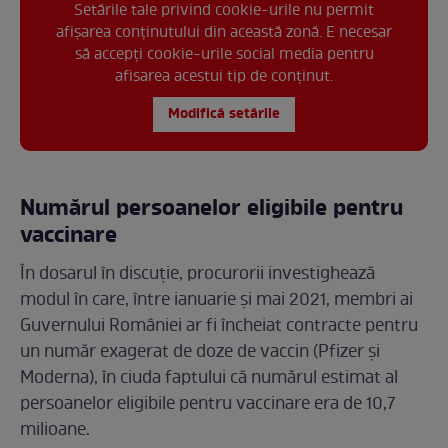
Setările tale privind cookie-urile nu permit
afișarea conținutului din această zonă. E necesar
să accepți cookie-urile social media pentru
afisarea acestui tip de conținut.
Modifică setările
Numărul persoanelor eligibile pentru
vaccinare
În dosarul în discuție, procurorii investighează
modul în care, între ianuarie și mai 2021, membri ai
Guvernului României ar fi încheiat contracte pentru
un număr exagerat de doze de vaccin (Pfizer și
Moderna), în ciuda faptului că numărul estimat al
persoanelor eligibile pentru vaccinare era de 10,7
milioane.