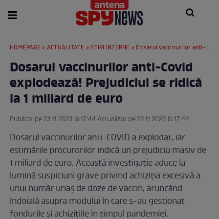
HOMEPAGE
»
ACTUALITATE
»
STIRI INTERNE
» Dosarul vaccinurilor anti-Covid explodează! Prejudiciul se ridică la 1 miliard de euro
Dosarul vaccinurilor anti-Covid
explodează! Prejudiciul se ridică
la 1 miliard de euro
Publicat pe 23.11.2023 la 17:44 Actualizat pe 23.11.2023 la 17:44
Dosarul vaccinurilor anti-COVID a explodat, iar
estimările procurorilor indică un prejudiciu masiv de
1 miliard de euro. Această investigație aduce la
lumină suspiciuni grave privind achiziția excesivă a
unui număr uriaș de doze de vaccin, aruncând
îndoială asupra modului în care s-au gestionat
fondurile și achizițiile în timpul pandemiei.