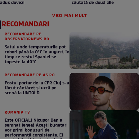
adus dovezi
căutată de două zile
VEZI MAI MULT
RECOMANDĂRI
RECOMANDARE PE
OBSERVATORNEWS.RO
Satul unde temperaturile pot
coborî până la 0°C în august, în
timp ce restul Spaniei se
topește la 40°C
RECOMANDARE PE AS.RO
Fostul portar de la CFR Cluj s-a
făcut cântăreţ şi urcă pe
scenă la UNTOLD
ROMANIA TV
Este OFICIAL! Nicușor Dan a
semnat legea! Acești bugetari
vor primi bonusuri de
performanță consistente. Ei