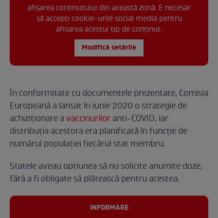
afișarea conținutului din această zonă. E necesar
să accepți cookie-urile social media pentru
afisarea acestui tip de conținut.
Modifică setările
În conformitate cu documentele prezentate, Comisia
Europeană a lansat în iunie 2020 o strategie de
achiziționare a
vaccinurilor
anti-COVID, iar
distribuția acestora era planificată în funcție de
numărul populației fiecărui stat membru.
Statele aveau opțiunea să nu solicite anumite doze,
fără a fi obligate să plătească pentru acestea.
INFORMARE