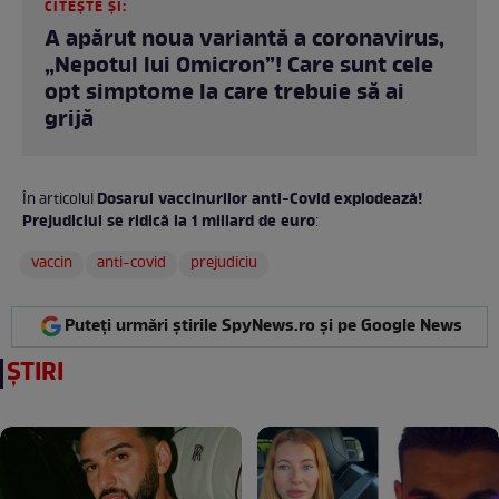
CITEȘTE ȘI:
A apărut noua variantă a coronavirus,
„Nepotul lui Omicron”! Care sunt cele
opt simptome la care trebuie să ai
grijă
Dosarul vaccinurilor anti-Covid explodează!
În articolul
Prejudiciul se ridică la 1 miliard de euro
:
vaccin
anti-covid
prejudiciu
Puteți urmări știrile SpyNews.ro și pe Google News
ȘTIRI