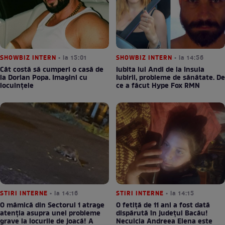
SHOWBIZ INTERN
• la 15:01
SHOWBIZ INTERN
• la 14:56
Cât costă să cumperi o casă de
Iubita lui Andi de la Insula
la Dorian Popa. Imagini cu
Iubirii, probleme de sănătate. De
locuințele
ce a făcut Hype Fox RMN
STIRI INTERNE
• la 14:16
STIRI INTERNE
• la 14:15
O mămică din Sectorul 1 atrage
O fetiță de 11 ani a fost dată
atenția asupra unei probleme
dispărută în județul Bacău!
grave la locurile de joacă! A
Neculcia Andreea Elena este