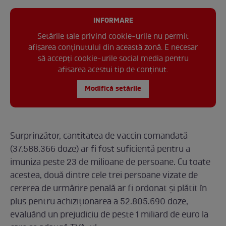
INFORMARE
Setările tale privind cookie-urile nu permit
afișarea conținutului din această zonă. E necesar
să accepți cookie-urile social media pentru
afisarea acestui tip de conținut.
Modifică setările
Surprinzător, cantitatea de vaccin comandată
(37.588.366 doze) ar fi fost suficientă pentru a
imuniza peste 23 de milioane de persoane. Cu toate
acestea, două dintre cele trei persoane vizate de
cererea de urmărire penală ar fi ordonat și plătit în
plus pentru achiziționarea a 52.805.690 doze,
evaluând un prejudiciu de peste 1 miliard de euro la