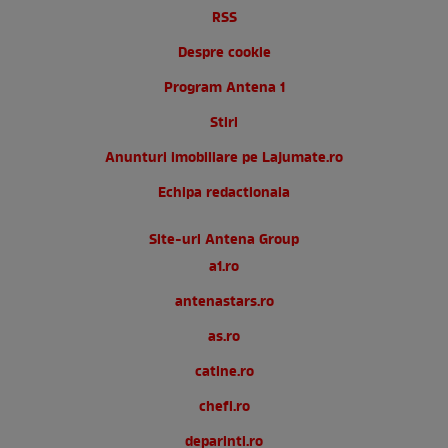
RSS
Despre cookie
Program Antena 1
Stiri
Anunturi imobiliare pe Lajumate.ro
Echipa redactionala
Site-uri Antena Group
a1.ro
antenastars.ro
as.ro
catine.ro
chefi.ro
deparinti.ro