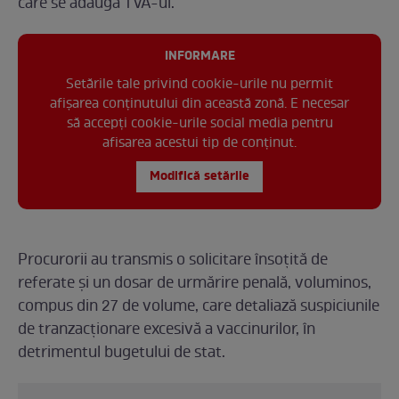
care se adaugă TVA-ul.
INFORMARE
Setările tale privind cookie-urile nu permit
afișarea conținutului din această zonă. E necesar
să accepți cookie-urile social media pentru
afisarea acestui tip de conținut.
Modifică setările
Procurorii au transmis o solicitare însoțită de
referate și un dosar de urmărire penală, voluminos,
compus din 27 de volume, care detaliază suspiciunile
de tranzacționare excesivă a vaccinurilor, în
detrimentul bugetului de stat.