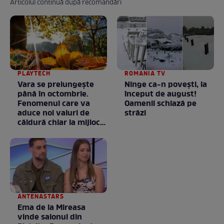
Articolul continuă după recomandări
PLAYTECH
ROMANIA TV
Vara se prelungeşte
Ninge ca-n povești, la
până în octombrie.
început de august!
Fenomenul care va
Oamenii schiază pe
aduce noi valuri de
străzi
căldură chiar la mijlocul
toamnei
ANTENASTARS
Ema de la Mireasa
vinde salonul din