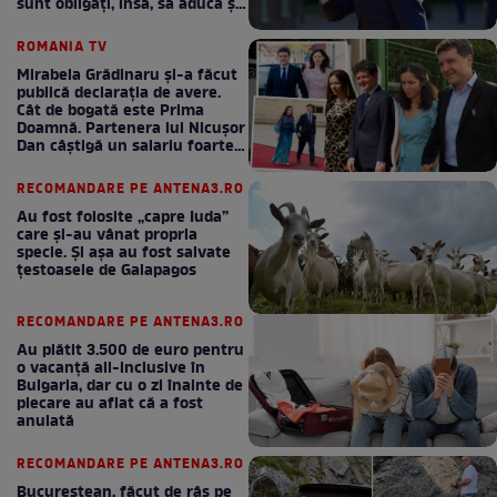
sunt obligați, însă, să aducă și
bani la bugetul de stat
ROMANIA TV
Mirabela Grădinaru și-a făcut
publică declarația de avere.
Cât de bogată este Prima
Doamnă. Partenera lui Nicușor
Dan câștigă un salariu foarte
bun în fiecare lună!
RECOMANDARE PE ANTENA3.RO
Au fost folosite „capre Iuda”
care și-au vânat propria
specie. Și așa au fost salvate
țestoasele de Galapagos
RECOMANDARE PE ANTENA3.RO
Au plătit 3.500 de euro pentru
o vacanță all-inclusive în
Bulgaria, dar cu o zi înainte de
plecare au aflat că a fost
anulată
RECOMANDARE PE ANTENA3.RO
Bucureștean, făcut de râs pe