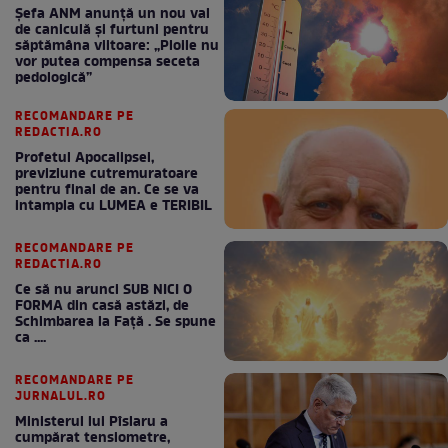
Șefa ANM anunță un nou val
de caniculă și furtuni pentru
săptămâna viitoare: „Ploile nu
vor putea compensa seceta
pedologică”
RECOMANDARE PE
REDACTIA.RO
Profetul Apocalipsei,
previziune cutremuratoare
pentru final de an. Ce se va
intampla cu LUMEA e TERIBIL
RECOMANDARE PE
REDACTIA.RO
Ce să nu arunci SUB NICI O
FORMA din casă astăzi, de
Schimbarea la Față . Se spune
ca ....
RECOMANDARE PE
JURNALUL.RO
Ministerul lui Pîslaru a
cumpărat tensiometre,