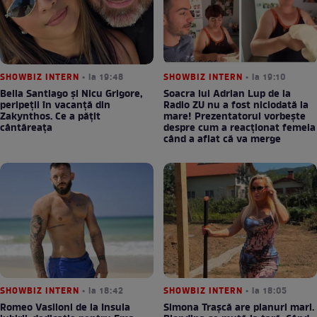
SHOWBIZ INTERN
• la 19:48
SHOWBIZ INTERN
• la 19:10
Bella Santiago și Nicu Grigore,
Soacra lui Adrian Lup de la
peripeții în vacanță din
Radio ZU nu a fost niciodată la
Zakynthos. Ce a pățit
mare! Prezentatorul vorbește
cântăreața
despre cum a reacționat femeia
când a aflat că va merge
SHOWBIZ INTERN
• la 18:42
SHOWBIZ INTERN
• la 18:05
Romeo Vasiloni de la Insula
Simona Trașcă are planuri mari.