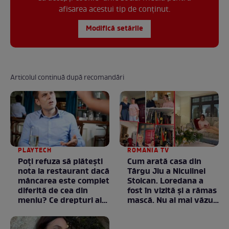
afisarea acestui tip de conținut.
Modifică setările
Articolul continuă după recomandări
PLAYTECH
ROMANIA TV
Poți refuza să plătești
Cum arată casa din
nota la restaurant dacă
Târgu Jiu a Niculinei
mâncarea este complet
Stoican. Loredana a
diferită de cea din
fost în vizită și a rămas
meniu? Ce drepturi ai
mască. Nu ai mai văzut
ca client
la nimeni așa ceva:
Fără cuvinte / VIDEO