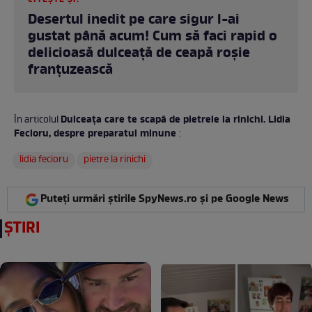
CITEȘTE ȘI:
Desertul inedit pe care sigur l-ai
gustat până acum! Cum să faci rapid o
delicioasă dulceaţă de ceapă roşie
franţuzească
Dulceața care te scapă de pietrele la rinichi. Lidia
În articolul
Fecioru, despre preparatul minune
:
lidia fecioru
pietre la rinichi
Puteți urmări știrile SpyNews.ro și pe Google News
ȘTIRI