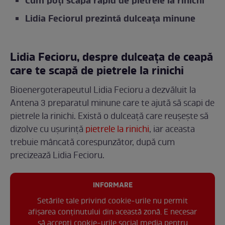
Cum poți scăpa rapid de pietrele la rinichi
Lidia Feciorul prezintă dulceața minune
Lidia Fecioru, despre dulceața de ceapă
care te scapă de pietrele la rinichi
Bioenergoterapeutul Lidia Fecioru a dezvăluit la
Antena 3 preparatul minune care te ajută să scapi de
pietrele la rinichi. Există o dulceață care reușește să
dizolve cu ușurință
pietrele la rinichi
, iar aceasta
trebuie mâncată corespunzător, după cum
precizează Lidia Fecioru.
INFORMARE
Setările tale privind cookie-urile nu permit
afișarea conținutului din această zonă. E necesar
să accepți cookie-urile social media pentru