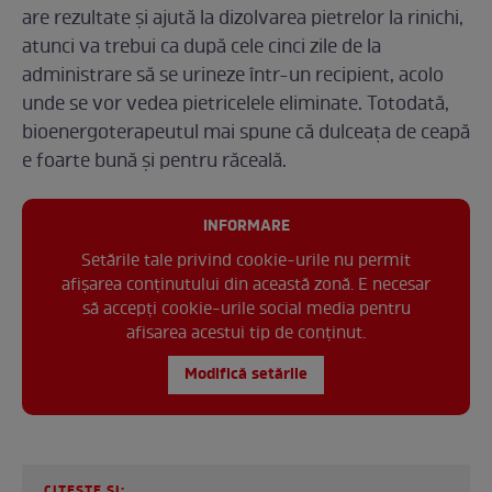
are rezultate și ajută la dizolvarea pietrelor la rinichi,
atunci va trebui ca după cele cinci zile de la
administrare să se urineze într-un recipient, acolo
unde se vor vedea pietricelele eliminate. Totodată,
bioenergoterapeutul mai spune că dulceața de ceapă
e foarte bună și pentru răceală.
INFORMARE
Setările tale privind cookie-urile nu permit
afișarea conținutului din această zonă. E necesar
să accepți cookie-urile social media pentru
afisarea acestui tip de conținut.
Modifică setările