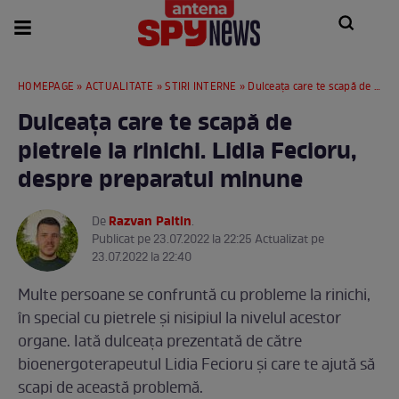
HOMEPAGE
»
ACTUALITATE
»
STIRI INTERNE
» Dulceața care te scapă de pietrele la rinichi. Lidia Fecioru, despre preparatul minune
Dulceața care te scapă de
pietrele la rinichi. Lidia Fecioru,
despre preparatul minune
Razvan Paltin
De
.
Publicat pe 23.07.2022 la 22:25 Actualizat pe
23.07.2022 la 22:40
Multe persoane se confruntă cu probleme la rinichi,
în special cu pietrele și nisipiul la nivelul acestor
organe. Iată dulceața prezentată de către
bioenergoterapeutul Lidia Fecioru și care te ajută să
scapi de această problemă.