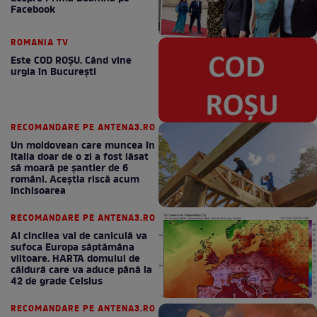
Facebook
ROMANIA TV
Este COD ROŞU. Când vine
urgia în Bucureşti
RECOMANDARE PE ANTENA3.RO
Un moldovean care muncea în
Italia doar de o zi a fost lăsat
să moară pe şantier de 6
români. Aceștia riscă acum
închisoarea
RECOMANDARE PE ANTENA3.RO
Al cincilea val de caniculă va
sufoca Europa săptămâna
viitoare. HARTA domului de
căldură care va aduce până la
42 de grade Celsius
RECOMANDARE PE ANTENA3.RO