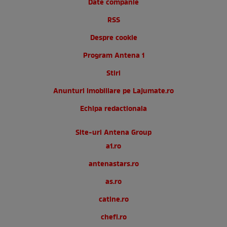
Date companie
RSS
Despre cookie
Program Antena 1
Stiri
Anunturi imobiliare pe Lajumate.ro
Echipa redactionala
Site-uri Antena Group
a1.ro
antenastars.ro
as.ro
catine.ro
chefi.ro