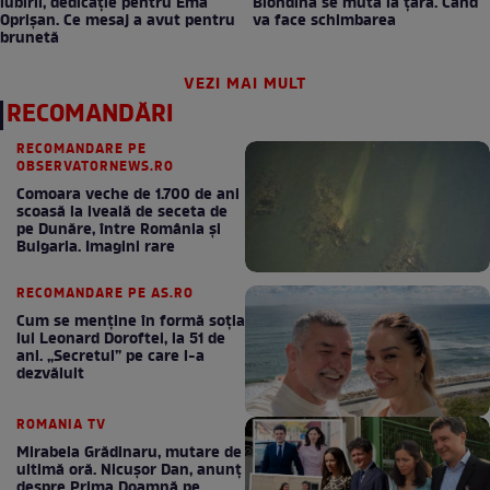
iubirii, dedicație pentru Ema
Blondina se mută la țară. Când
Oprișan. Ce mesaj a avut pentru
va face schimbarea
brunetă
VEZI MAI MULT
RECOMANDĂRI
RECOMANDARE PE
OBSERVATORNEWS.RO
Comoara veche de 1.700 de ani
scoasă la iveală de seceta de
pe Dunăre, între România şi
Bulgaria. Imagini rare
RECOMANDARE PE AS.RO
Cum se menţine în formă soţia
lui Leonard Doroftei, la 51 de
ani. „Secretul” pe care l-a
dezvăluit
ROMANIA TV
Mirabela Grădinaru, mutare de
ultimă oră. Nicuşor Dan, anunţ
despre Prima Doamnă pe