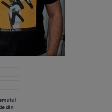
temutul
de din