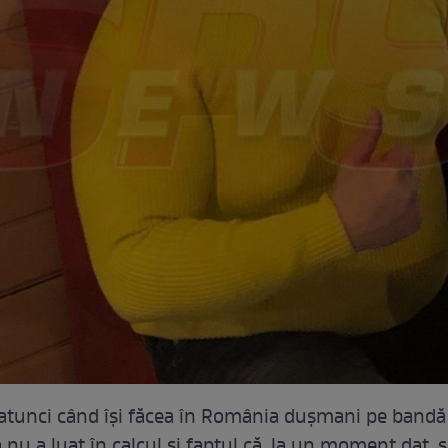
atunci când își făcea în România dușmani pe bandă 
 nu a luat în calcul și faptul că, la un moment dat, s