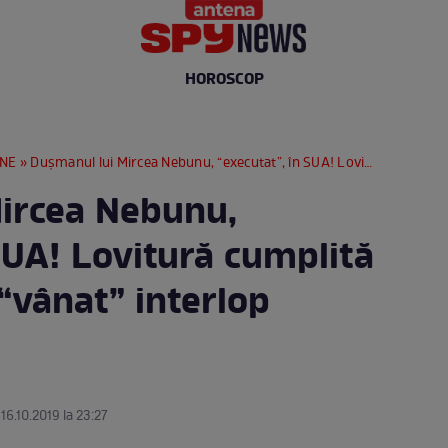
HOROSCOP
RNE
» Duşmanul lui Mircea Nebunu, “executat”, în SUA! Lovitură cumplită pentru cel mai “vânat” interlop român
ircea Nebunu,
SUA! Lovitură cumplită
“vânat” interlop
 16.10.2019 la 23:27