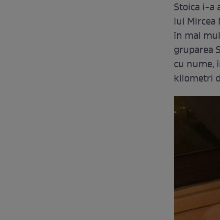
Stoica i-a 
lui Mircea 
în mai mult
gruparea Sp
cu nume, în
kilometri d