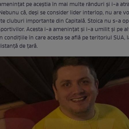
amenințat pe aceștia în mai multe rânduri și i-a atr
Nebunu că, deși se consider lider interlop, nu are vo
e cluburi importante din Capitală. Stoica nu s-a opri
ortivilor. Acesta i-a amenințat și i-a umilit și pe alț
 condițiile în care acesta se află pe teritoriul SUA, 
istanță de țară.