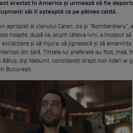
fost arestat în America și urmează să fie deport
ușmanii săi îl așteaptă ca pe pâinea caldă.
un apropiat al clanului Caran, zis și “Bombardieru”, 
ste noapte, după ce, acum câteva luni, a început să i
 socializare și să injure, să jignească și să amenințe
nterlopi din țară. Țintele lui preferate au fost, însă, fr
i Băluș, ziși Nebunii, considerați drept noii lideri ai 
in București.