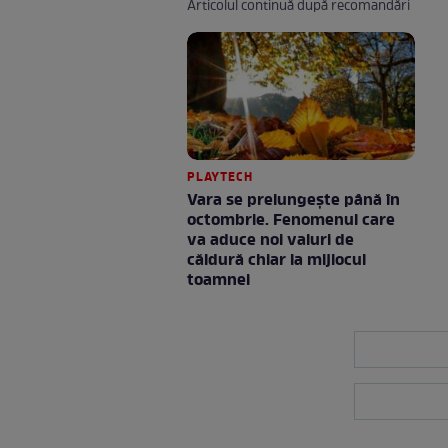
Articolul continuă după recomandări
PLAYTECH
Vara se prelungeşte până în
octombrie. Fenomenul care
va aduce noi valuri de
căldură chiar la mijlocul
toamnei