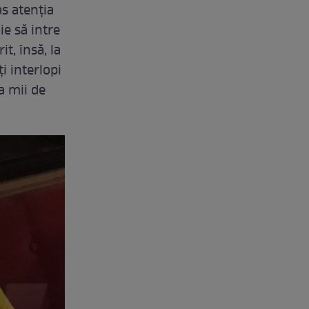
as atenția
ie să intre
t, însă, la
i interlopi
la mii de