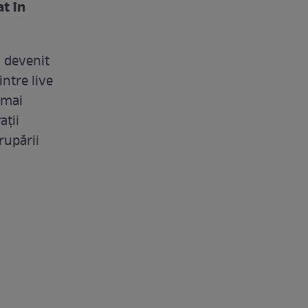
at în
a devenit
ntre live
 mai
ații
grupării