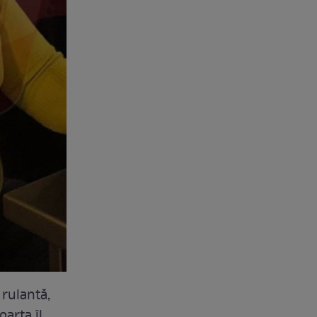
rulantă,
oarta îl