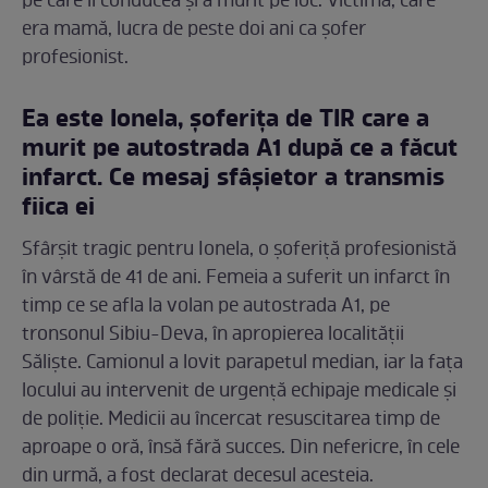
pe care îl conducea și a murit pe loc. Victima, care
era mamă, lucra de peste doi ani ca șofer
profesionist.
Ea este Ionela, șoferița de TIR care a
murit pe autostrada A1 după ce a făcut
infarct. Ce mesaj sfâșietor a transmis
fiica ei
Sfârșit tragic pentru Ionela, o șoferiță profesionistă
în vârstă de 41 de ani. Femeia a suferit un infarct în
timp ce se afla la volan pe autostrada A1, pe
tronsonul Sibiu-Deva, în apropierea localității
Săliște. Camionul a lovit parapetul median, iar la fața
locului au intervenit de urgență echipaje medicale și
de poliție. Medicii au încercat resuscitarea timp de
aproape o oră, însă fără succes. Din nefericre, în cele
din urmă, a fost declarat decesul acesteia.