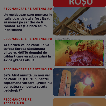
RECOMANDARE PE ANTENA3.RO
Un moldovean care muncea în
Italia doar de o zi a fost lăsat
să moară pe şantier de 6
români. Aceștia riscă acum
închisoarea
RECOMANDARE PE ANTENA3.RO
Al cincilea val de caniculă va
sufoca Europa săptămâna
viitoare. HARTA domului de
căldură care va aduce până la
42 de grade Celsius
RECOMANDARE PE ANTENA3.RO
Șefa ANM anunță un nou val
de caniculă și furtuni pentru
săptămâna viitoare: „Ploile nu
vor putea compensa seceta
pedologică”
RECOMANDARE PE
REDACTIA.RO