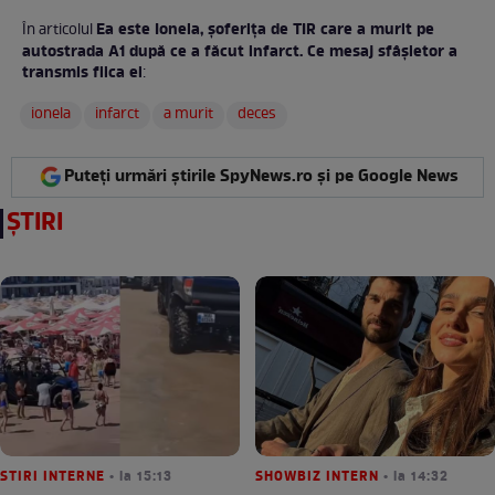
Ea este Ionela, șoferița de TIR care a murit pe
În articolul
autostrada A1 după ce a făcut infarct. Ce mesaj sfâșietor a
transmis fiica ei
:
ionela
infarct
a murit
deces
Puteți urmări știrile SpyNews.ro și pe Google News
ȘTIRI
STIRI INTERNE
• la 15:13
SHOWBIZ INTERN
• la 14:32