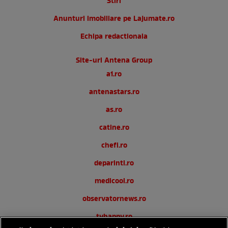
Stiri
Anunturi imobiliare pe Lajumate.ro
Echipa redactionala
Site-uri Antena Group
a1.ro
antenastars.ro
as.ro
catine.ro
chefi.ro
deparinti.ro
medicool.ro
observatornews.ro
tvhappy.ro