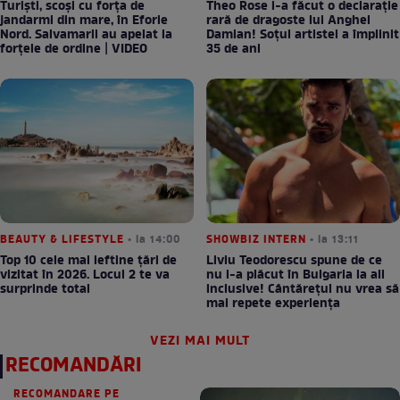
Turiști, scoși cu forța de
Theo Rose i-a făcut o declarație
jandarmi din mare, în Eforie
rară de dragoste lui Anghel
Nord. Salvamarii au apelat la
Damian! Soțul artistei a împlinit
forțele de ordine | VIDEO
35 de ani
BEAUTY & LIFESTYLE
• la 14:00
SHOWBIZ INTERN
• la 13:11
Top 10 cele mai ieftine țări de
Liviu Teodorescu spune de ce
vizitat în 2026. Locul 2 te va
nu i-a plăcut în Bulgaria la all
surprinde total
inclusive! Cântărețul nu vrea să
mai repete experiența
VEZI MAI MULT
RECOMANDĂRI
RECOMANDARE PE