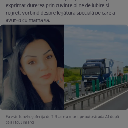
exprimat durerea prin cuvinte pline de iubire și
regret, vorbind despre legătura specială pe care a
avut-o cu mama sa.
Ea este Ionela, șoferița de TIR care a murit pe autostrada A1 după
ce a făcut infarct