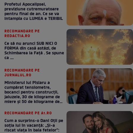
Profetul Apocalipsei,
previziune cutremuratoare
pentru final de an. Ce se va
intampla cu LUMEA e TERIBIL
RECOMANDARE PE
REDACTIA.RO
Ce să nu arunci SUB NICI O
FORMA din casă astăzi, de
Schimbarea la Față . Se spune
ca ....
RECOMANDARE PE
JURNALUL.RO
Ministerul lui Pîslaru a
cumpărat tensiometre,
bocanci pentru construcții,
jaluzele, 30 de kilograme de
miere și 50 de kilograme de
cafea
RECOMANDARE PE A1.RO
Cum a surprins-o Dani Oțil pe
soția lui în vacanță: „Și-a
riscat viața în baia fetelor”: