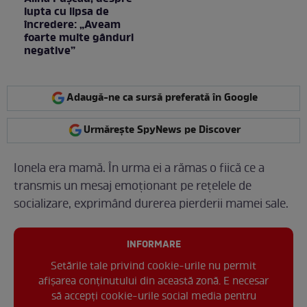
lupta cu lipsa de
încredere: „Aveam
foarte multe gânduri
negative”
Adaugă-ne ca sursă preferată în Google
Urmărește SpyNews pe Discover
Ionela era mamă. În urma ei a rămas o fiică ce a
transmis un mesaj emoționant pe rețelele de
socializare, exprimând durerea pierderii mamei sale.
INFORMARE
Setările tale privind cookie-urile nu permit
afișarea conținutului din această zonă. E necesar
să accepți cookie-urile social media pentru