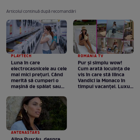
Articolul continuă după recomandări
PLAYTECH
ROMANIA TV
Luna în care
Pur și simplu wow!
electrocasnicele au cele
Cum arată locuința de
mai mici prețuri. Când
vis în care stă Ilinca
merită să cumperi o
Vandici la Monaco în
mașină de spălat sau
timpul vacanței. Luxul
un frigider
e în starea lui pură.
Totul arată ca în filme!
/ GALERIE FOTO
ANTENASTARS
Alina Pușcău, despre