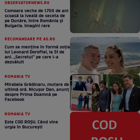
OBSERVATORNEWS.RO
Comoara veche de 1.700 de ani
scoasă la iveală de seceta de
pe Dunăre, între România şi
Bulgaria. Imagini rare
RECOMANDARE PE AS.RO
Cum se menţine în formă soţia
lui Leonard Doroftei, la 51 de
ani. „Secretul” pe care l-a
dezvăluit
ROMANIA TV
Mirabela Grădinaru, mutare de
ultimă oră. Nicuşor Dan, anunţ
despre Prima Doamnă pe
Facebook
ROMANIA TV
Este COD ROŞU. Când vine
urgia în Bucureşti