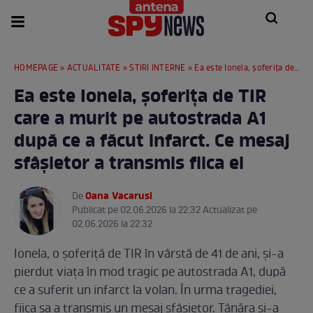
HOMEPAGE
»
ACTUALITATE
»
STIRI INTERNE
» Ea este Ionela, șoferița de TIR care a murit pe autostrada A1 după ce a făcut infarct. Ce mesaj sfâșietor a transmis fiica ei
Ea este Ionela, șoferița de TIR
care a murit pe autostrada A1
după ce a făcut infarct. Ce mesaj
sfâșietor a transmis fiica ei
Oana Vacarusi
De
.
Publicat pe 02.06.2026 la 22:32 Actualizat pe
02.06.2026 la 22:32
Ionela, o șoferiță de TIR în vârstă de 41 de ani, și-a
pierdut viața în mod tragic pe autostrada A1, după
ce a suferit un infarct la volan. În urma tragediei,
fiica sa a transmis un mesaj sfâșietor. Tânăra și-a