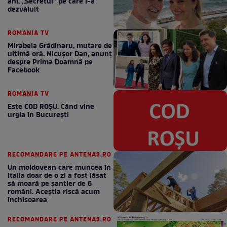
ani. „Secretul” pe care l-a
dezvăluit
ROMANIA TV
Mirabela Grădinaru, mutare de
ultimă oră. Nicuşor Dan, anunţ
despre Prima Doamnă pe
Facebook
ROMANIA TV
Este COD ROŞU. Când vine
urgia în Bucureşti
RECOMANDARE PE ANTENA3.RO
Un moldovean care muncea în
Italia doar de o zi a fost lăsat
să moară pe şantier de 6
români. Aceștia riscă acum
închisoarea
RECOMANDARE PE ANTENA3.RO