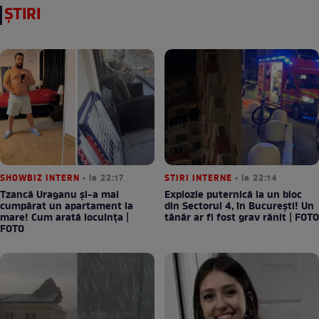
ȘTIRI
SHOWBIZ INTERN
• la 22:17
STIRI INTERNE
• la 22:14
Tzancă Uraganu și-a mai
Explozie puternică la un bloc
cumpărat un apartament la
din Sectorul 4, în București! Un
mare! Cum arată locuința |
tânăr ar fi fost grav rănit | FOTO
FOTO