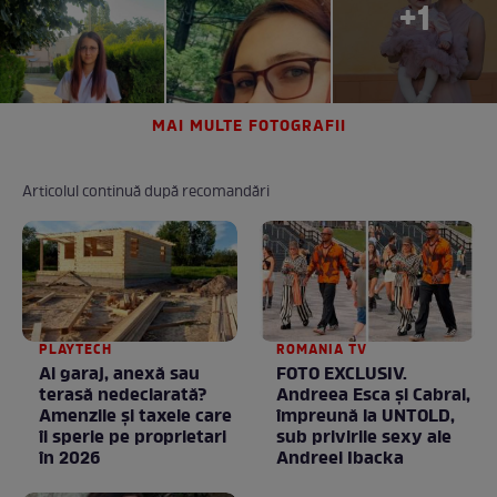
+1
MAI MULTE FOTOGRAFII
Articolul continuă după recomandări
PLAYTECH
ROMANIA TV
Ai garaj, anexă sau
FOTO EXCLUSIV.
terasă nedeclarată?
Andreea Esca şi Cabral,
Amenzile și taxele care
împreună la UNTOLD,
îi sperie pe proprietari
sub privirile sexy ale
în 2026
Andreei Ibacka