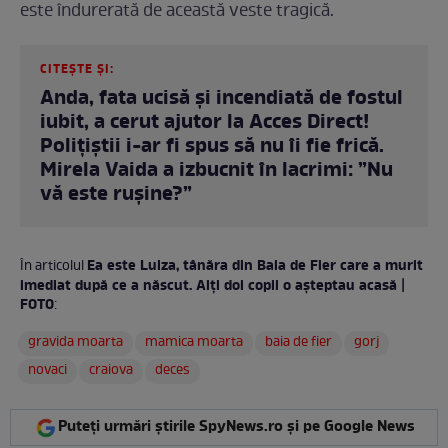
este îndurerată de această veste tragică.
CITEȘTE ȘI:
Anda, fata ucisă și incendiată de fostul
iubit, a cerut ajutor la Acces Direct!
Polițiștii i-ar fi spus să nu îi fie frică.
Mirela Vaida a izbucnit în lacrimi: ”Nu
vă este rușine?”
Ea este Luiza, tânăra din Baia de Fier care a murit
În articolul
imediat după ce a născut. Alți doi copii o așteptau acasă |
FOTO
:
gravida moarta
mamica moarta
baia de fier
gorj
novaci
craiova
deces
Puteți urmări știrile SpyNews.ro și pe Google News