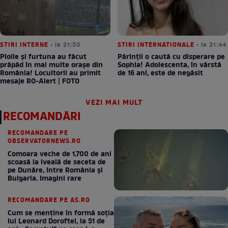
STIRI INTERNE
• la 21:50
STIRI INTERNATIONALE
• la 21:44
Ploile și furtuna au făcut
Părinții o caută cu disperare pe
prăpăd în mai multe orașe din
Sophia! Adolescenta, în vârstă
România! Locuitorii au primit
de 16 ani, este de negăsit
mesaje RO-Alert | FOTO
VEZI MAI MULT
RECOMANDĂRI
RECOMANDARE PE
OBSERVATORNEWS.RO
Comoara veche de 1.700 de ani
scoasă la iveală de seceta de
pe Dunăre, între România şi
Bulgaria. Imagini rare
RECOMANDARE PE AS.RO
Cum se menţine în formă soţia
lui Leonard Doroftei, la 51 de