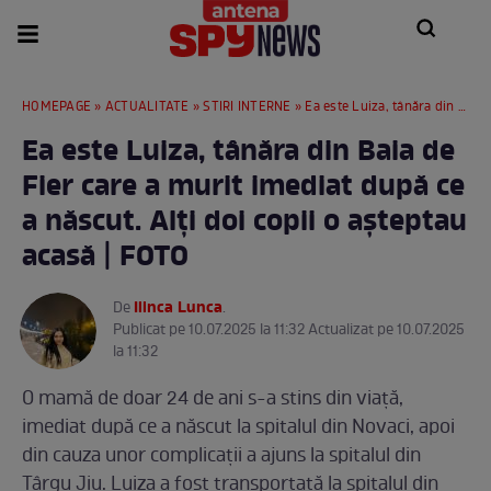
HOMEPAGE
»
ACTUALITATE
»
STIRI INTERNE
» Ea este Luiza, tânăra din Baia de Fier care a murit imediat după ce a născut. Alți doi copii o așteptau acasă | FOTO
Ea este Luiza, tânăra din Baia de
Fier care a murit imediat după ce
a născut. Alți doi copii o așteptau
acasă | FOTO
Ilinca Lunca
De
.
Publicat pe 10.07.2025 la 11:32 Actualizat pe 10.07.2025
la 11:32
O mamă de doar 24 de ani s-a stins din viață,
imediat după ce a născut la spitalul din Novaci, apoi
din cauza unor complicații a ajuns la spitalul din
Târgu Jiu. Luiza a fost transportată la spitalul din