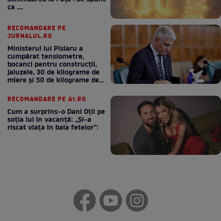
ca ....
RECOMANDARE PE
JURNALUL.RO
Ministerul lui Pîslaru a
cumpărat tensiometre,
bocanci pentru construcții,
jaluzele, 30 de kilograme de
miere și 50 de kilograme de
cafea
RECOMANDARE PE A1.RO
Cum a surprins-o Dani Oțil pe
soția lui în vacanță: „Și-a
riscat viața în baia fetelor”: