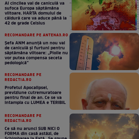
Al cincilea val de caniculă va
sufoca Europa săptămâna
viitoare. HARTA domului de
căldură care va aduce până la
42 de grade Celsius
RECOMANDARE PE ANTENA3.RO
Șefa ANM anunță un nou val
de caniculă și furtuni pentru
săptămâna viitoare: „Ploile nu
vor putea compensa seceta
pedologică”
RECOMANDARE PE
REDACTIA.RO
Profetul Apocalipsei,
previziune cutremuratoare
pentru final de an. Ce se va
intampla cu LUMEA e TERIBIL
RECOMANDARE PE
REDACTIA.RO
Ce să nu arunci SUB NICI O
FORMA din casă astăzi, de
Schimbarea la Față . Se spune