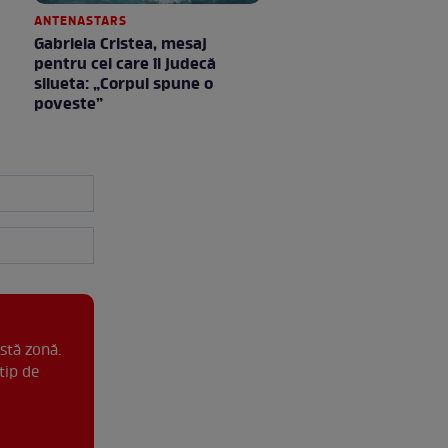
ANTENASTARS
Gabriela Cristea, mesaj
pentru cei care îi judecă
silueta: „Corpul spune o
poveste”
stă zonă.
tip de