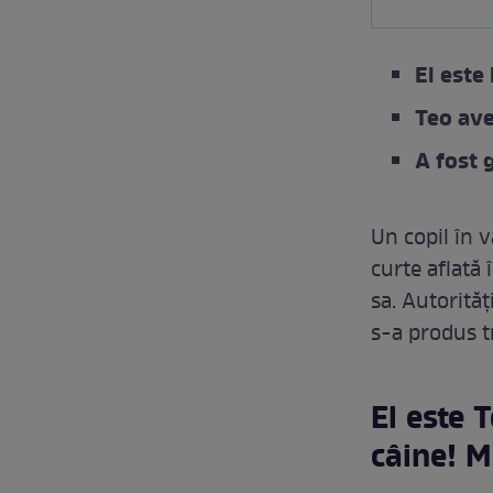
El este
Teo ave
A fost 
Un copil în v
curte aflată
sa. Autorităț
s-a produs tr
El este 
câine! M