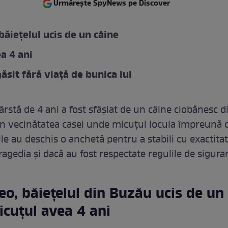
Urmărește SpyNews pe Discover
 băiețelul ucis de un câine
a 4 ani
găsit fără viață de bunica lui
ârstă de 4 ani a fost sfâşiat de un câine ciobănesc d
 în vecinătatea casei unde micuțul locuia împreun
ile au deschis o anchetă pentru a stabili cu exactit
agedia și dacă au fost respectate regulile de sigura
Teo, băiețelul din Buzău ucis de un
icuțul avea 4 ani