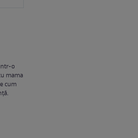
intr-o
ă cu mama
ate cum
nță.