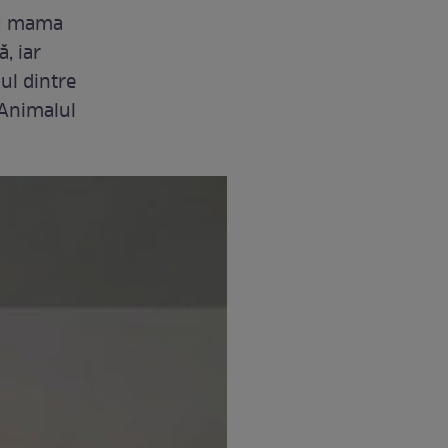
 cu mama
, iar
nul dintre
 Animalul