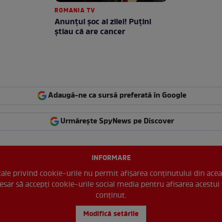
ROMANIA TV
Anunţul şoc al zilei! Puţini
ştiau că are cancer
Adaugă-ne ca sursă preferată în Google
Urmărește SpyNews pe Discover
INFORMARE
 tale privind cookie-urile nu permit afișarea conținutului din acea
esar să accepți cookie-urile social media pentru afisarea acestui 
conținut.
Modifică setările