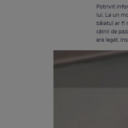
Potrivit inf
lui. La un mo
băiatul ar fi
câinii de pa
era legat, î