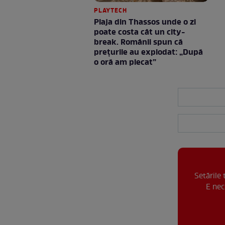
PLAYTECH
Plaja din Thassos unde o zi
poate costa cât un city-
break. Românii spun că
prețurile au explodat: „După
o oră am plecat”
Setările
E nec