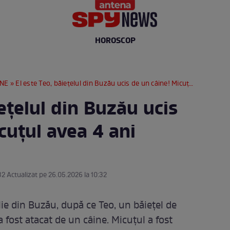
HOROSCOP
RNE
» El este Teo, băiețelul din Buzău ucis de un câine! Micuțul avea 4 ani
iețelul din Buzău ucis
cuțul avea 4 ani
32 Actualizat pe 26.05.2026 la 10:32
ie din Buzău, după ce Teo, un băiețel de
 fost atacat de un câine. Micuțul a fost