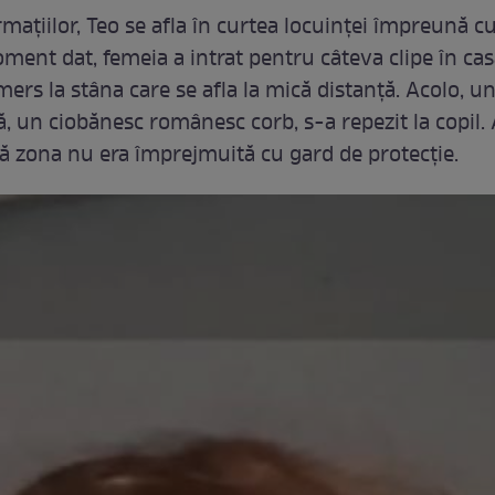
ormațiilor, Teo se afla în curtea locuinței împreună
ment dat, femeia a intrat pentru câteva clipe în casă
 mers la stâna care se afla la mică distanță. Acolo, u
ză, un ciobănesc românesc corb, s-a repezit la copil.
nsă zona nu era împrejmuită cu gard de protecție.