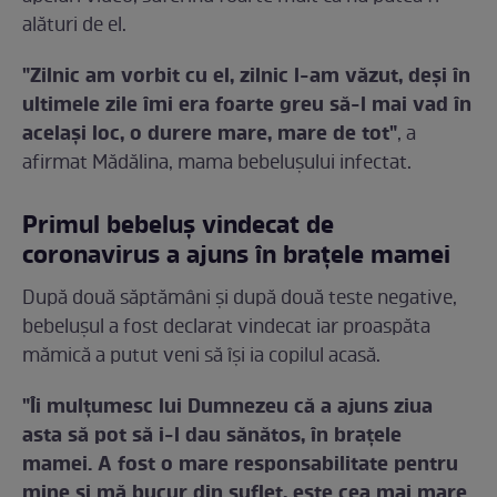
alături de el.
"Zilnic am vorbit cu el, zilnic l-am văzut, deși în
ultimele zile îmi era foarte greu să-l mai vad în
același loc, o durere mare, mare de tot"
, a
afirmat Mădălina, mama bebelușului infectat.
Primul bebeluș vindecat de
coronavirus a ajuns în brațele mamei
După două săptămâni și după două teste negative,
bebelușul a fost declarat vindecat iar proaspăta
mămică a putut veni să își ia copilul acasă.
"Îi mulțumesc lui Dumnezeu că a ajuns ziua
asta să pot să i-l dau sănătos, în brațele
mamei. A fost o mare responsabilitate pentru
mine și mă bucur din suflet, este cea mai mare