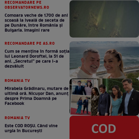
RECOMANDARE PE
OBSERVATORNEWS.RO
Comoara veche de 1.700 de ani
scoasă la iveală de seceta de
pe Dunăre, între România şi
Bulgaria. Imagini rare
RECOMANDARE PE AS.RO
Cum se menţine în formă soţia
lui Leonard Doroftei, la 51 de
ani. „Secretul” pe care l-a
dezvăluit
ROMANIA TV
Mirabela Grădinaru, mutare de
ultimă oră. Nicuşor Dan, anunţ
despre Prima Doamnă pe
Facebook
ROMANIA TV
Este COD ROŞU. Când vine
urgia în Bucureşti