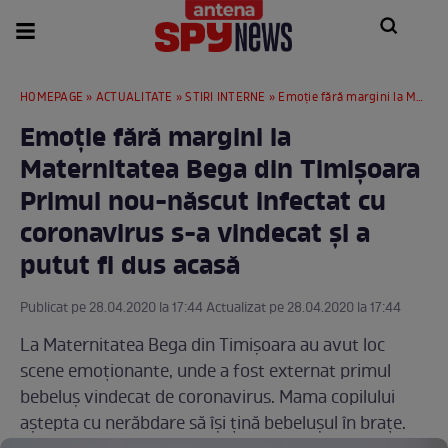
HOMEPAGE
»
ACTUALITATE
»
STIRI INTERNE
» Emoție fără margini la Maternitatea Bega din Timișoara Primul nou-născut infectat cu coronavirus s-a vindecat și a putut fi dus acasă
Emoție fără margini la
Maternitatea Bega din Timișoara
Primul nou-născut infectat cu
coronavirus s-a vindecat și a
putut fi dus acasă
Publicat pe 28.04.2020 la 17:44 Actualizat pe 28.04.2020 la 17:44
La Maternitatea Bega din Timișoara au avut loc
scene emoționante, unde a fost externat primul
bebeluș vindecat de coronavirus. Mama copilului
aștepta cu nerăbdare să își țină bebelușul în brațe.