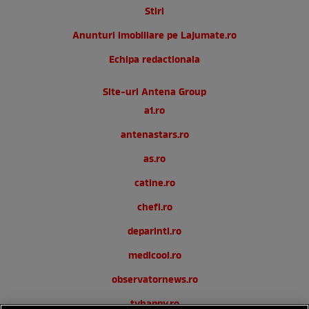
Stiri
Anunturi imobiliare pe Lajumate.ro
Echipa redactionala
Site-uri Antena Group
a1.ro
antenastars.ro
as.ro
catine.ro
chefi.ro
deparinti.ro
medicool.ro
observatornews.ro
tvhappy.ro