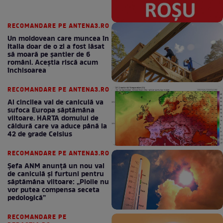
RECOMANDARE PE ANTENA3.RO
Un moldovean care muncea în
Italia doar de o zi a fost lăsat
să moară pe şantier de 6
români. Aceștia riscă acum
închisoarea
RECOMANDARE PE ANTENA3.RO
Al cincilea val de caniculă va
sufoca Europa săptămâna
viitoare. HARTA domului de
căldură care va aduce până la
42 de grade Celsius
RECOMANDARE PE ANTENA3.RO
Șefa ANM anunță un nou val
de caniculă și furtuni pentru
săptămâna viitoare: „Ploile nu
vor putea compensa seceta
pedologică”
RECOMANDARE PE