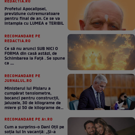
REDACTIA.RO
Profetul Apocalipsei,
previziune cutremuratoare
pentru final de an. Ce se va
intampla cu LUMEA e TERIBIL
RECOMANDARE PE
REDACTIA.RO
Ce să nu arunci SUB NICI O
FORMA din casă astăzi, de
Schimbarea la Față . Se spune
ca ....
RECOMANDARE PE
JURNALUL.RO
Ministerul lui Pîslaru a
cumpărat tensiometre,
bocanci pentru construcții,
jaluzele, 30 de kilograme de
miere și 50 de kilograme de
cafea
RECOMANDARE PE A1.RO
Cum a surprins-o Dani Oțil pe
soția lui în vacanță: „Și-a