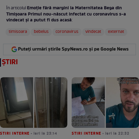
Emoție fără margini la Maternitatea Bega din
În articolul
Timișoara Primul nou-născut infectat cu coronavirus s-a
vindecat și a putut fi dus acasă
:
timisoara
bebelus
coronavirus
vindecat
externat
Puteți urmări știrile SpyNews.ro și pe Google News
ȘTIRI
STIRI INTERNE
• ieri la 23:14
STIRI INTERNE
• ieri la 22:32