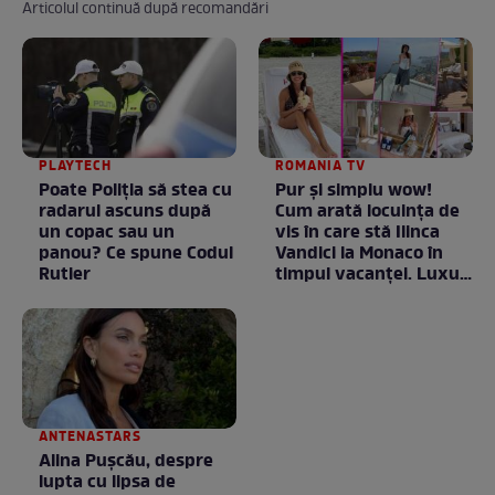
Articolul continuă după recomandări
PLAYTECH
ROMANIA TV
Poate Poliția să stea cu
Pur și simplu wow!
radarul ascuns după
Cum arată locuința de
un copac sau un
vis în care stă Ilinca
panou? Ce spune Codul
Vandici la Monaco în
Rutier
timpul vacanței. Luxul
e în starea lui pură.
Totul arată ca în filme!
/ GALERIE FOTO
ANTENASTARS
Alina Pușcău, despre
lupta cu lipsa de