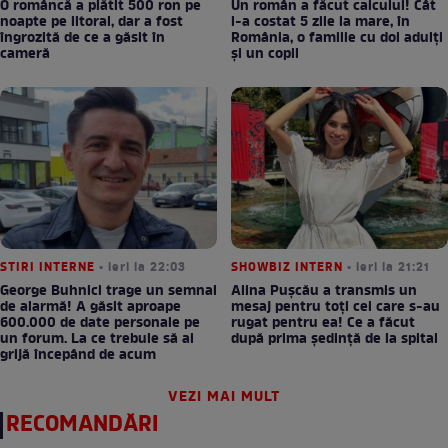
O româncă a plătit 500 ron pe
Un român a făcut calculul! Cât
noapte pe litoral, dar a fost
l-a costat 5 zile la mare, în
îngrozită de ce a găsit în
România, o familie cu doi adulți
cameră
și un copil
STIRI INTERNE
• ieri la 22:03
SHOWBIZ INTERN
• ieri la 21:21
George Buhnici trage un semnal
Alina Pușcău a transmis un
de alarmă! A găsit aproape
mesaj pentru toți cei care s-au
600.000 de date personale pe
rugat pentru ea! Ce a făcut
un forum. La ce trebuie să ai
după prima ședință de la spital
grijă începând de acum
VEZI MAI MULT
RECOMANDĂRI