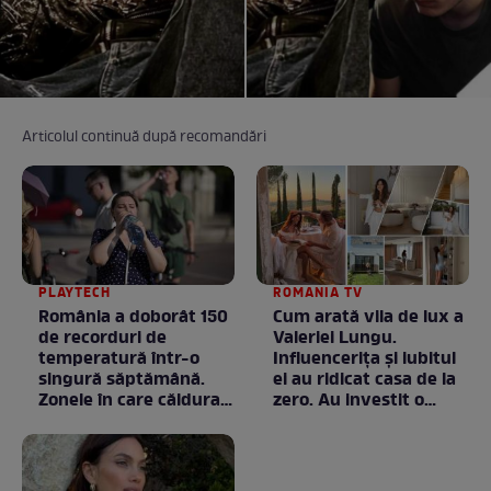
Articolul continuă după recomandări
PLAYTECH
ROMANIA TV
România a doborât 150
Cum arată vila de lux a
de recorduri de
Valeriei Lungu.
temperatură într-o
Influencerița și iubitul
singură săptămână.
ei au ridicat casa de la
Zonele în care căldura a
zero. Au investit o
ajuns la valori
avere în ea, dar fiecare
neobișnuite
bănuț a meritat. E mai
ceva ca în filme! /
GALERIE FOTO