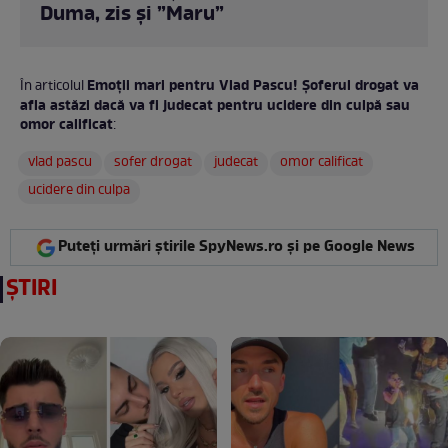
Duma, zis și ”Maru”
Emoții mari pentru Vlad Pascu! Șoferul drogat va
În articolul
afla astăzi dacă va fi judecat pentru ucidere din culpă sau
omor calificat
:
vlad pascu
sofer drogat
judecat
omor calificat
ucidere din culpa
Puteți urmări știrile SpyNews.ro și pe Google News
ȘTIRI