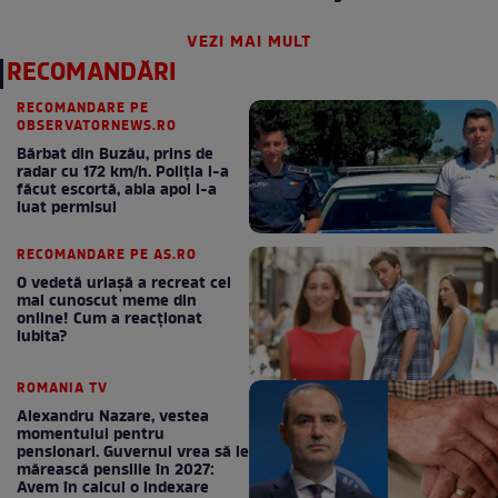
supărată pe Dumnezeu”
VEZI MAI MULT
RECOMANDĂRI
RECOMANDARE PE
OBSERVATORNEWS.RO
Bărbat din Buzău, prins de
radar cu 172 km/h. Poliţia i-a
făcut escortă, abia apoi i-a
luat permisul
RECOMANDARE PE AS.RO
O vedetă uriașă a recreat cel
mai cunoscut meme din
online! Cum a reacționat
iubita?
ROMANIA TV
Alexandru Nazare, vestea
momentului pentru
pensionari. Guvernul vrea să le
mărească pensiile în 2027:
Avem în calcul o indexare