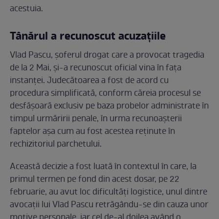
acestuia.
Tânărul a recunoscut acuzațiile
Vlad Pascu, șoferul drogat care a provocat tragedia
de la 2 Mai, și-a recunoscut oficial vina în fața
instanței. Judecătoarea a fost de acord cu
procedura simplificată, conform căreia procesul se
desfășoară exclusiv pe baza probelor administrate în
timpul urmăririi penale, în urma recunoașterii
faptelor așa cum au fost acestea reținute în
rechizitoriul parchetului.
Această decizie a fost luată în contextul în care, la
primul termen pe fond din acest dosar, pe 22
februarie, au avut loc dificultăți logistice, unul dintre
avocații lui Vlad Pascu retrăgându-se din cauza unor
motive personale, iar cel de-al doilea având o