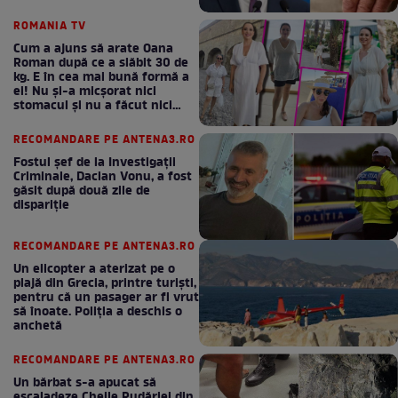
ROMANIA TV
Cum a ajuns să arate Oana
Roman după ce a slăbit 30 de
kg. E în cea mai bună formă a
ei! Nu și-a micșorat nici
stomacul și nu a făcut nici
Mounjaro / GALERIE FOTO
RECOMANDARE PE ANTENA3.RO
Fostul șef de la Investigații
Criminale, Dacian Vonu, a fost
găsit după două zile de
dispariţie
RECOMANDARE PE ANTENA3.RO
Un elicopter a aterizat pe o
plajă din Grecia, printre turiști,
pentru că un pasager ar fi vrut
să înoate. Poliția a deschis o
anchetă
RECOMANDARE PE ANTENA3.RO
Un bărbat s-a apucat să
escaladeze Cheile Rudăriei din