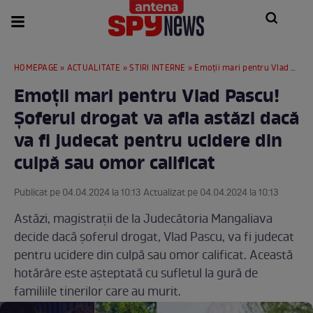
HOMEPAGE
»
ACTUALITATE
»
STIRI INTERNE
» Emoții mari pentru Vlad Pascu! Șoferul drogat va afla astăzi dacă va fi judecat pentru ucidere din culpă sau omor calificat
Emoții mari pentru Vlad Pascu!
Șoferul drogat va afla astăzi dacă
va fi judecat pentru ucidere din
culpă sau omor calificat
Publicat pe 04.04.2024 la 10:13 Actualizat pe 04.04.2024 la 10:13
Astăzi, magistrații de la Judecătoria Mangaliava
decide dacă șoferul drogat, Vlad Pascu, va fi judecat
pentru ucidere din culpă sau omor calificat. Această
hotărâre este așteptată cu sufletul la gură de
familiile tinerilor care au murit.