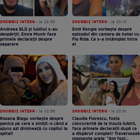
SHOWBIZ INTERN
• la 22:39
SHOWBIZ INTERN
• la 22:15
Andreea BLD și iubitul s-au
Emil Rengle vorbește despre
despărțit. Emre Munir face
episodul din camera de hotel cu
primele declarații despre
Flo Rida. Ce s-a întâmplat între
separare
ei
SHOWBIZ INTERN
• la 22:06
SHOWBIZ INTERN
• la 22:01
Roxana Blagu vorbește despre
Claudia Florescu, fosta
panica pe care a simțit-o când a
concurentă de la Insula Iubirii,
ajuns azi dimineață cu copilul la
face primele declarații după ce
spital!
a dispărut complet! Traversează
momente grele: ”Am fost