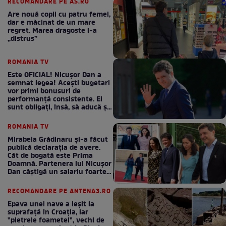
RECOMANDARE PE AS.RO
Are nouă copii cu patru femei,
dar e măcinat de un mare
regret. Marea dragoste l-a
„distrus”
ROMANIA TV
Este OFICIAL! Nicușor Dan a
semnat legea! Acești bugetari
vor primi bonusuri de
performanță consistente. Ei
sunt obligați, însă, să aducă și
bani la bugetul de stat
ROMANIA TV
Mirabela Grădinaru și-a făcut
publică declarația de avere.
Cât de bogată este Prima
Doamnă. Partenera lui Nicușor
Dan câștigă un salariu foarte
bun în fiecare lună!
RECOMANDARE PE ANTENA3.RO
Epava unei nave a ieșit la
suprafață în Croația, iar
"pietrele foametei", vechi de