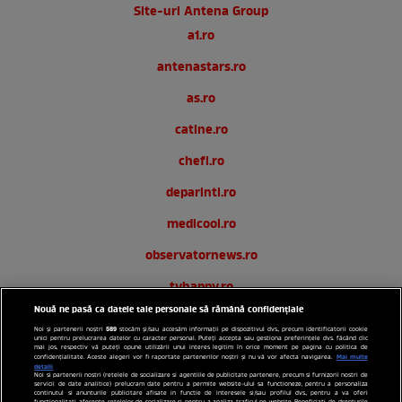
Site-uri Antena Group
a1.ro
antenastars.ro
as.ro
catine.ro
chefi.ro
deparinti.ro
medicool.ro
observatornews.ro
tvhappy.ro
Nouă ne pasă ca datele tale personale să rămână confidențiale
useit.ro
589
Noi și partenerii noștri
stocăm și/sau accesăm informații pe dispozitivul dvs., precum identificatorii cookie
unici pentru prelucrarea datelor cu caracter personal. Puteți accepta sau gestiona preferințele dvs. făcând clic
zutv.ro
mai jos, respectiv vă puteți opune utilizării unui interes legitim în orice moment pe pagina cu politica de
Mai multe
confidențialitate. Aceste alegeri vor fi raportate partenerilor noștri și nu vă vor afecta navigarea.
detalii
Noi si partenerii nostri (retelele de socializare si agentiile de publicitate partenere, precum si furnizorii nostri de
Trends AntenaPLAY
servicii de date analitice) prelucram date pentru a permite website-ului sa functioneze, pentru a personaliza
continutul si anunturile publicitare afisate in functie de interesele si/sau profilul dvs., pentru a va oferi