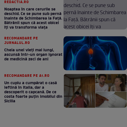
REDACTIA.RO
Noaptea în care cerurile se
deschid. Ce se pune sub pernă
înainte de Schimbarea la Față.
Bătrânii spun că acest obicei
îți va transforma viața
RECOMANDARE PE
JURNALUL.RO
Cheia unei vieți mai lungi,
ascunsă într-un organ ignorat
de medicină zeci de ani
RECOMANDARE PE A1.RO
Un cuplu a cumpărat o casă
ieftină în Italia, dar a
descoperit o capcană. De ce
costa foarte puțin imobilul din
Sicilia