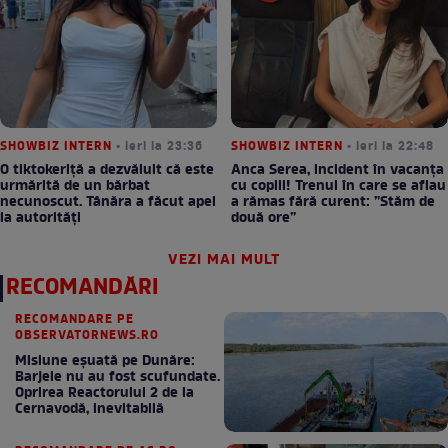
SHOWBIZ INTERN
• ieri la 23:36
SHOWBIZ INTERN
• ieri la 22:48
O tiktokeriță a dezvăluit că este
Anca Serea, incident în vacanța
urmărită de un bărbat
cu copiii! Trenul în care se aflau
necunoscut. Tânăra a făcut apel
a rămas fără curent: ”Stăm de
la autorități
două ore”
VEZI MAI MULT
RECOMANDĂRI
RECOMANDARE PE
OBSERVATORNEWS.RO
Misiune eșuată pe Dunăre:
Barjele nu au fost scufundate.
Oprirea Reactorului 2 de la
Cernavodă, inevitabilă