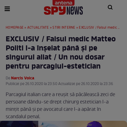
HOMEPAGE
»
ACTUALITATE
»
STIRI INTERNE
» EXCLUSIV / Falsul medic Matteo Politi l-a înșelat până și pe singurul aliat / Un nou dosar pentru parcagiul-estetician
EXCLUSIV / Falsul medic Matteo
Politi l-a înșelat până și pe
singurul aliat / Un nou dosar
pentru parcagiul-estetician
Narcis Voica
De
.
Publicat pe 26.10.2020 la 23:50 Actualizat pe 26.10.2020 la 23:36
Parcagiul italian care a reușit să păcălească zeci de
persoane dându-se drept chirurg estetician l-a
mințit până și pe avocatul care l-a apărat în
scandalul penal.