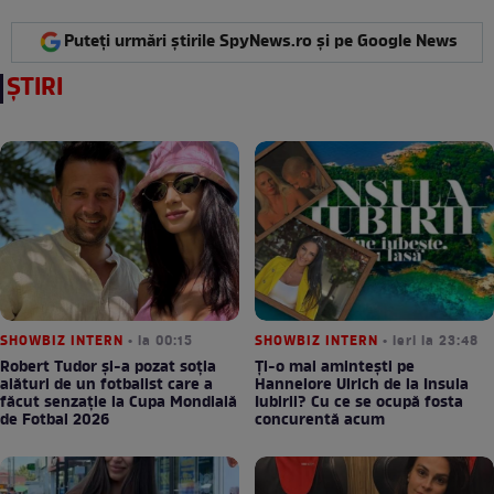
Puteți urmări știrile SpyNews.ro și pe Google News
ȘTIRI
SHOWBIZ INTERN
• la 00:15
SHOWBIZ INTERN
• ieri la 23:48
Robert Tudor și-a pozat soția
Ți-o mai amintești pe
alături de un fotbalist care a
Hannelore Ulrich de la Insula
făcut senzație la Cupa Mondială
Iubirii? Cu ce se ocupă fosta
de Fotbal 2026
concurentă acum