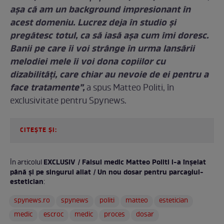
așa că am un background impresionant în
acest domeniu. Lucrez deja în studio și
pregătesc totul, ca să iasă așa cum îmi doresc.
Banii pe care îi voi strânge în urma lansării
melodiei mele îi voi dona copiilor cu
dizabilități, care chiar au nevoie de ei pentru a
face tratamente”,
a spus Matteo Politi, în
exclusivitate pentru Spynews.
CITEȘTE ȘI:
EXCLUSIV / Falsul medic Matteo Politi l-a înșelat
În articolul
până și pe singurul aliat / Un nou dosar pentru parcagiul-
estetician
:
spynews.ro
spynews
politi
matteo
estetician
medic
escroc
medic
proces
dosar