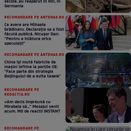
secole, au reapărut în Rin, în
Germania
RECOMANDARE PE ANTENA3.RO
Ce avere are Mihaela
Grădinaru. Declarația sa a fost
făcută publică. Nicușor Dan:
"Pentru a înlătura orice
speculații"
RECOMANDARE PE ANTENA3.RO
China își mută fabricile de
mașini ieftine la porțile UE:
"Face parte din strategia
Beijingului de a evita taxele"
RECOMANDARE PE
REDACTIA.RO
«Am decis împreună cu
Mirabela să..." Mesajul venit
acum. Mii de reactii INSTANT
RECOMANDARE PE