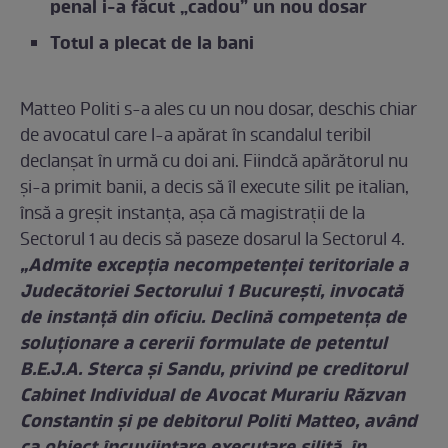
penal i-a făcut „cadou” un nou dosar
Totul a plecat de la bani
Matteo Politi s-a ales cu un nou dosar, deschis chiar
de avocatul care l-a apărat în scandalul teribil
declanșat în urmă cu doi ani. Fiindcă apărătorul nu
și-a primit banii, a decis să îl execute silit pe italian,
însă a greșit instanța, așa că magistrații de la
Sectorul 1 au decis să paseze dosarul la Sectorul 4.
„Admite excepţia necompetenţei teritoriale a
Judecătoriei Sectorului 1 Bucureşti, invocată
de instanţă din oficiu. Declină competenţa de
soluţionare a cererii formulate de petentul
B.E.J.A. Sterca şi Sandu, privind pe creditorul
Cabinet Individual de Avocat Murariu Răzvan
Constantin şi pe debitorul Politi Matteo, având