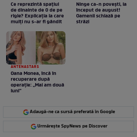
Ce reprezintă spaţiul
Ninge ca-n povești, la
de dinainte de 0 de pe
început de august!
rigle? Explicaţia la care
Oamenii schiază pe
mulţi nu s-ar fi gândit
străzi
ANTENASTARS
Oana Monea, încă în
recuperare după
operație: „Mai am două
luni”
Adaugă-ne ca sursă preferată în Google
Urmărește SpyNews pe Discover