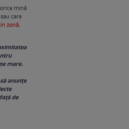
 orice mină
 sau care
din zonă
,
oximitatea
entru
 pe mare.
, să anunţe
iecte
faţă de