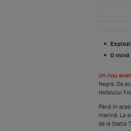
Explozi
O mină 
Un nou eve
Negre. De ac
Hotelului Fo
Până în aces
marină. La s
de la Stația 