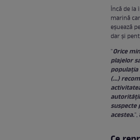
Încă de la 
marină car
eşuează pe
dar şi pent
Orice min
"
plajelor s
populaţia 
(...) rec
activitate
autorităţi
suspecte p
acestea.
",
Ce rep