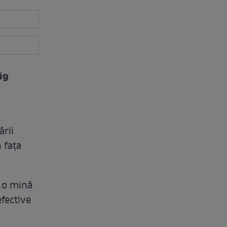
ig
ării
 fața
e o mină
efective