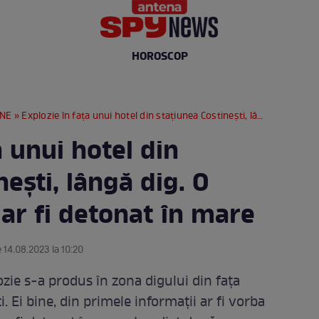
HOROSCOP
RNE
» Explozie în fața unui hotel din stațiunea Costinești, lângă dig. O mină marină s-ar fi detonat în mare
a unui hotel din
nești, lângă dig. O
ar fi detonat în mare
e 14.08.2023 la 10:20
zie s-a produs în zona digului din fața
. Ei bine, din primele informații ar fi vorba