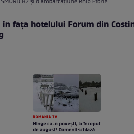
 SMURD B2 și o ambarcaţiune Rhib Eforie.
 în fața hotelului Forum din Costin
g
ROMANIA TV
Ninge ca-n povești, la început
de august! Oamenii schiază