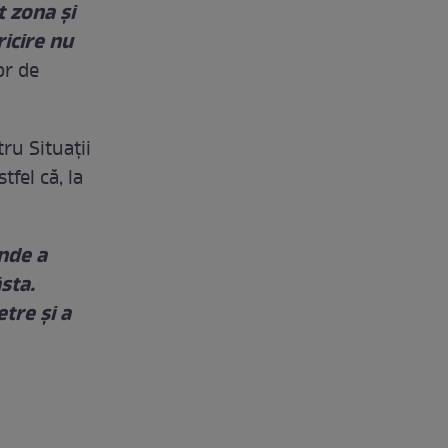
t zona și
ricire nu
or de
ru Situații
fel că, la
unde a
sta.
tre și a