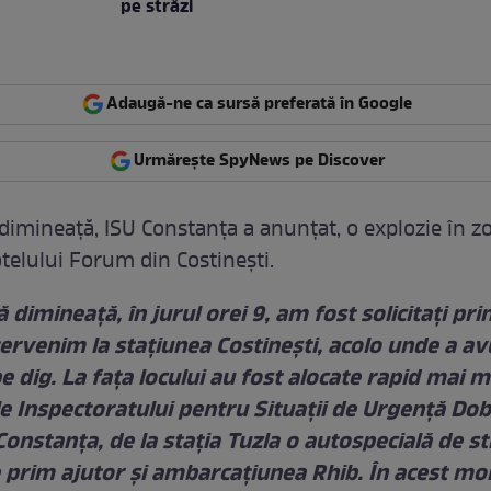
pe străzi
Adaugă-ne ca sursă preferată în Google
Urmărește SpyNews pe Discover
 dimineață, ISU Constanţa a anunțat, o explozie în z
otelului Forum din Costineşti.
 dimineață, în jurul orei 9, am fost solicitați pri
ntervenim la stațiunea Costinești, acolo unde a av
e dig. La fața locului au fost alocate rapid mai m
e Inspectoratului pentru Situații de Urgență Do
Constanța, de la stația Tuzla o autospecială de s
e prim ajutor și ambarcațiunea Rhib. În acest m