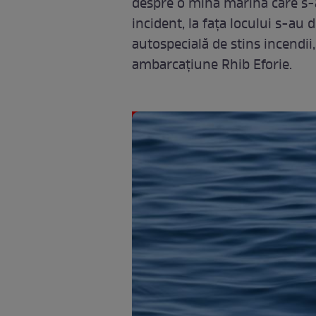
despre o mină marină care s-a
incident, la fața locului s-au 
autospecială de stins incendii
ambarcaţiune Rhib Eforie.