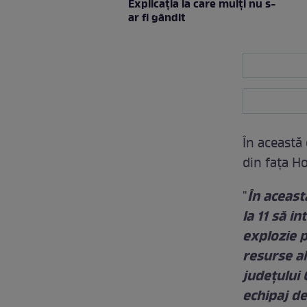
Explicaţia la care mulţi nu s-
ar fi gândit
În această
din faţa H
În această
"
la 11 să i
explozie p
resurse al
județului 
echipaj d