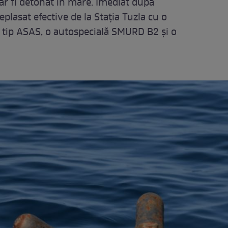
r fi detonat în mare. Imediat după
deplasat efective de la Stația Tuzla cu o
, tip ASAS, o autospecială SMURD B2 și o