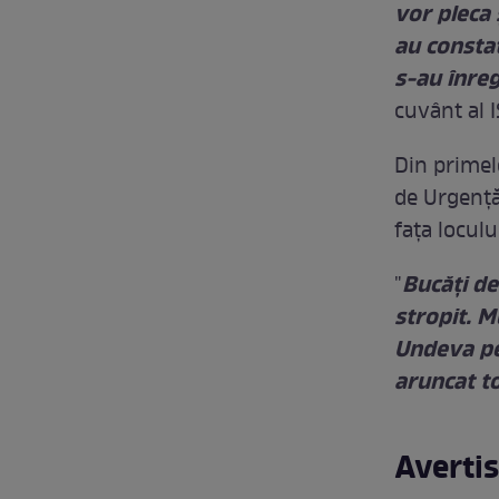
vor pleca 
au constat
s-au înreg
cuvânt al 
Din primele
de Urgență
faţa locul
Bucăți de
"
stropit. M
Undeva pe 
aruncat to
Averti