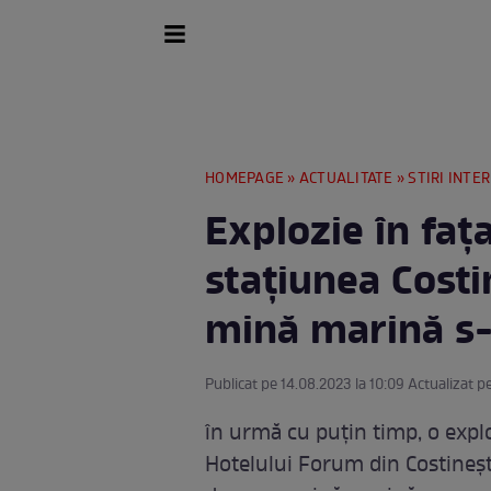
HOMEPAGE
»
ACTUALITATE
»
STIRI INTE
Explozie în faț
stațiunea Costi
mină marină s-
Publicat pe 14.08.2023 la 10:09 Actualizat p
în urmă cu puțin timp, o explo
Hotelului Forum din Costinești