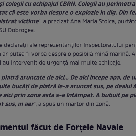
și colegii cu echipajul CBRN. Colegii au perimetra
at că este vorba despre o explozie în dig. Din fe
istrat victime
", a precizat Ana Maria Stoica, purtăt
ISU Dobrogea.
 declarații ale reprezentanților Inspectoratului pent
 ar putea fi vorba despre o posibilă mină marină. Ast
ui au intervenit de urgență mai multe echipaje.
 piatră aruncate de aici... De aici începe apa, de 
ulte bucăți de piatră le-a aruncat sus, pe dealul ă
aici prin zona asta s-a întâmpat. A bubuit pe pie
t sus, în aer
", a spus un martor din zonă.
smentul făcut de Forțele Navale