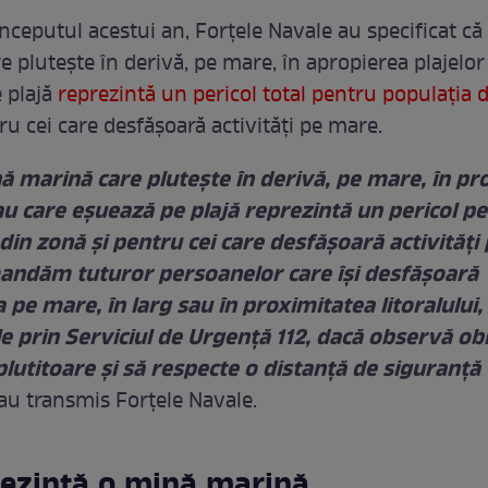
începutul acestui an, Forțele Navale au specificat că
e pluteşte în derivă, pe mare, în apropierea plajelor
 plajă
reprezintă un pericol total pentru populaţia 
ru cei care desfăşoară activităţi pe mare.
ă marină care pluteşte în derivă, pe mare, în pr
au care eşuează pe plajă reprezintă un pericol p
din zonă şi pentru cei care desfăşoară activităţi
omandăm tuturor persoanelor care îşi desfăşoară
a pe mare, în larg sau în proximitatea litoralului
le prin Serviciul de Urgenţă 112, dacă observă ob
lutitoare şi să respecte o distanţă de siguranţă 
 au transmis Forţele Navale.
rezintă o mină marină