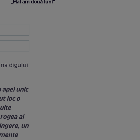
„Mai am două luni”
ona digului
n apel unic
ut loc o
ulte
brogea al
tingere, un
omente