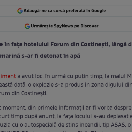
Adaugă-ne ca sursă preferată în Google
Urmărește SpyNews pe Discover
e în fața hotelului Forum din Costinești, lângă d
marină s-ar fi detonat în apă
niment
a avut loc, în urmă cu puțin timp, la malul M
eastă dată, o explozie s-a produs în zona digului din
rum din Costinești.
t moment, din primele informații ar fi vorba despr
curt timp după anunț, la fața locului s-au deplasat 
Tuzla cu o autospecială de stins incendii, tip ASAS, o