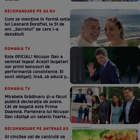
RECOMANDARE PE AS.RO
Cum se menţine în formă soţia
lui Leonard Doroftei, la 51 de
ani. „Secretul” pe care l-a
dezvăluit
ROMANIA TV
Este OFICIAL! Nicușor Dan a
semnat legea! Acești bugetari
vor primi bonusuri de
performanță consistente. Ei
sunt obligați, însă, să aducă și
bani la bugetul de stat
ROMANIA TV
Mirabela Grădinaru și-a făcut
publică declarația de avere.
Cât de bogată este Prima
Doamnă. Partenera lui Nicușor
Dan câștigă un salariu foarte
bun în fiecare lună!
RECOMANDARE PE ANTENA3.RO
Al cincilea val de caniculă va