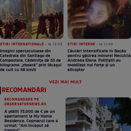
STIRI INTERNATIONALE
• la 12:35
STIRI INTERNE
• la 11:40
Imagini spectaculoase din
Căutări intensificate în Bacău
Catedrala din Santiago de
pentru găsirea minorei Neculcia
Compostela. Cădelnița de 53 de
Andreea Elena. Polițiștii au
kilograme „zboară” prin lăcașul
mobilizat noi forțe și un
de cult cu 68 km/h
elicopter
VEZI MAI MULT
RECOMANDĂRI
RECOMANDARE PE
OBSERVATORNEWS.RO
A plătit 75.000 de € pe un
apartament la My Home
Residence. Coşmarul care a
urmat: "Am început să
tremur"