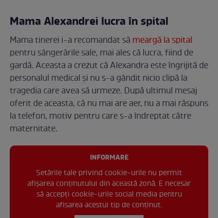
Mama Alexandrei lucra în spital
Mama tinerei i-a recomandat să
meargă la spital
pentru sângerările sale, mai ales că lucra, fiind de
gardă. Aceasta a crezut că Alexandra este îngrijită de
personalul medical și nu s-a gândit nicio clipă la
tragedia care avea să urmeze. După ultimul mesaj
oferit de aceasta, că nu mai are aer, nu a mai răspuns
la telefon, motiv pentru care s-a îndreptat către
maternitate.
INFORMARE
Setările tale privind cookie-urile nu permit
afișarea conținutului din această zonă. E necesar
să accepți cookie-urile social media pentru
afisarea acestui tip de conținut.