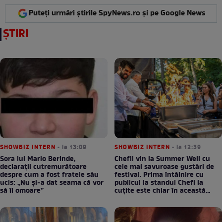
Puteți urmări știrile SpyNews.ro și pe Google News
ȘTIRI
SHOWBIZ INTERN
• la 13:09
SHOWBIZ INTERN
• la 12:39
Sora lui Mario Berinde,
Chefii vin la Summer Well cu
declarații cutremurătoare
cele mai savuroase gustări de
despre cum a fost fratele său
festival. Prima întâlnire cu
ucis: „Nu și-a dat seama că vor
publicul la standul Chefi la
să îl omoare”
cuțite este chiar în această
seară!