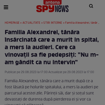
HOMEPAGE
»
ACTUALITATE
»
STIRI INTERNE
» Familia Alexandrei, tânăra însărcinată care a murit in spital, a mers la audieri. Cere ca vinovații sa fie pedepsiți: ”Nu m-am gândit ca nu intervin”
Familia Alexandrei, tânăra
însărcinată care a murit in spital,
a mers la audieri. Cere ca
vinovații sa fie pedepsiți: ”Nu m-
am gândit ca nu intervin”
Publicat pe 29.08.2023 la 17:00 Actualizat pe 29.08.2023 la 17:00
Familia Alexandrei, tânăra care a murit după ce a
fost lăsată pe holurile spitalului, a mers la audieri pe
parcursul acestei zile. Părinții săi, dar și soțul sunt
devastați de durerea după pierderea ei și vor ca