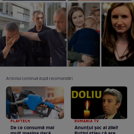
Articolul continuă după recomandări
PLAYTECH
ROMANIA TV
De ce consumă mai
Anunţul şoc al zilei!
mult mașina dacă
Puţini ştiau că are