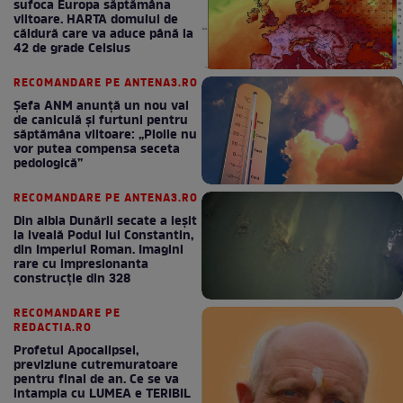
sufoca Europa săptămâna
viitoare. HARTA domului de
căldură care va aduce până la
42 de grade Celsius
RECOMANDARE PE ANTENA3.RO
Șefa ANM anunță un nou val
de caniculă și furtuni pentru
săptămâna viitoare: „Ploile nu
vor putea compensa seceta
pedologică”
RECOMANDARE PE ANTENA3.RO
Din albia Dunării secate a ieșit
la iveală Podul lui Constantin,
din Imperiul Roman. Imagini
rare cu impresionanta
construcție din 328
RECOMANDARE PE
REDACTIA.RO
Profetul Apocalipsei,
previziune cutremuratoare
pentru final de an. Ce se va
intampla cu LUMEA e TERIBIL