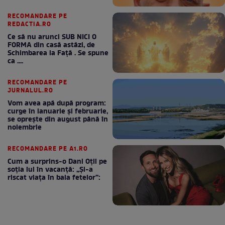
RECOMANDARE PE
REDACTIA.RO
Ce să nu arunci SUB NICI O
FORMA din casă astăzi, de
Schimbarea la Față . Se spune
ca ....
RECOMANDARE PE
JURNALUL.RO
Vom avea apă după program:
curge în ianuarie și februarie,
se oprește din august până în
noiembrie
RECOMANDARE PE A1.RO
Cum a surprins-o Dani Oțil pe
soția lui în vacanță: „Și-a
riscat viața în baia fetelor”: