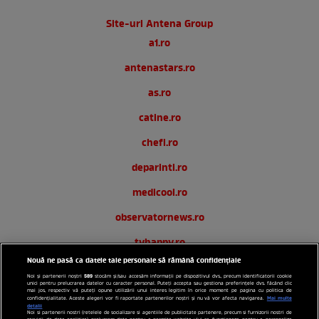
Site-uri Antena Group
a1.ro
antenastars.ro
as.ro
catine.ro
chefi.ro
deparinti.ro
medicool.ro
observatornews.ro
tvhappy.ro
Nouă ne pasă ca datele tale personale să rămână confidențiale
useit.ro
589
Noi și partenerii noștri
stocăm și/sau accesăm informații pe dispozitivul dvs., precum identificatorii cookie
unici pentru prelucrarea datelor cu caracter personal. Puteți accepta sau gestiona preferințele dvs. făcând clic
zutv.ro
mai jos, respectiv vă puteți opune utilizării unui interes legitim în orice moment pe pagina cu politica de
Mai multe
confidențialitate. Aceste alegeri vor fi raportate partenerilor noștri și nu vă vor afecta navigarea.
detalii
Noi si partenerii nostri (retelele de socializare si agentiile de publicitate partenere, precum si furnizorii nostri de
Trends AntenaPLAY