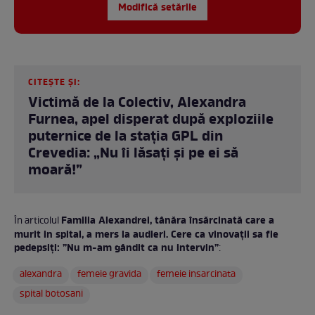
Modifică setările
CITEȘTE ȘI:
Victimă de la Colectiv, Alexandra
Furnea, apel disperat după exploziile
puternice de la stația GPL din
Crevedia: „Nu îi lăsați și pe ei să
moară!”
Familia Alexandrei, tânăra însărcinată care a
În articolul
murit in spital, a mers la audieri. Cere ca vinovații sa fie
pedepsiți: ”Nu m-am gândit ca nu intervin”
:
alexandra
femeie gravida
femeie insarcinata
spital botosani