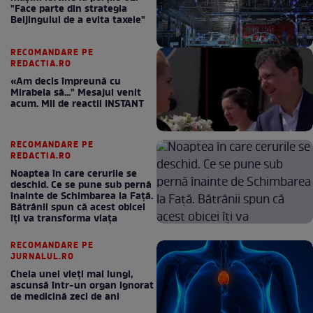
"Face parte din strategia
Beijingului de a evita taxele"
RECOMANDARE PE
REDACTIA.RO
«Am decis împreună cu
Mirabela să..." Mesajul venit
acum. Mii de reactii INSTANT
RECOMANDARE PE
REDACTIA.RO
Noaptea în care cerurile se
deschid. Ce se pune sub pernă
înainte de Schimbarea la Față.
Bătrânii spun că acest obicei
îți va transforma viața
RECOMANDARE PE
JURNALUL.RO
Cheia unei vieți mai lungi,
ascunsă într-un organ ignorat
de medicină zeci de ani