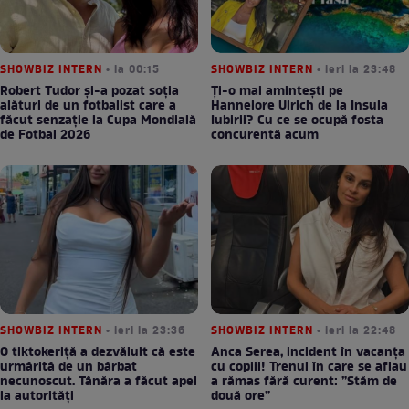
SHOWBIZ INTERN
• la 00:15
SHOWBIZ INTERN
• ieri la 23:48
Robert Tudor și-a pozat soția
Ți-o mai amintești pe
alături de un fotbalist care a
Hannelore Ulrich de la Insula
făcut senzație la Cupa Mondială
Iubirii? Cu ce se ocupă fosta
de Fotbal 2026
concurentă acum
SHOWBIZ INTERN
• ieri la 23:36
SHOWBIZ INTERN
• ieri la 22:48
O tiktokeriță a dezvăluit că este
Anca Serea, incident în vacanța
urmărită de un bărbat
cu copiii! Trenul în care se aflau
necunoscut. Tânăra a făcut apel
a rămas fără curent: ”Stăm de
la autorități
două ore”