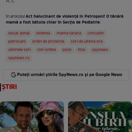
A.S.
Act halucinant de violenţă în Petroşani! O tânără
În articolul
mamă a fost bătuta chiar în Secţia de Pediatrie
:
dosar penal
violenta
mama tanara
concubin
petrosani
ordin de protectie
stiri de ultima ora
ultimele stiri
stiri online
poze
foto
spynews
spynews.ro
Puteți urmări știrile SpyNews.ro și pe Google News
ȘTIRI