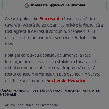
Urmărește SpyNews pe Discover
Petroşani
Aseară, poliţia din
a fost sesizată de o
tânără în vârstă de 22 de ani, cu privire la faptul că a
fost agresată de fostul concubin. Scenele s-ar fi
desfăşurat chiar în incinta Secţiei de Pediatrie din
oraş.
Poliţiştii care s-au deplasat de urgenţă la faţa
locului, în urma sesizării, au stabilit că tânăra a aflat
că fiul ei minor se află internat împreună cu tatăl lui,
fostul concubin al femeii, un petroşănean în vârstă
Secției de Pediatrie
de 26 de ani, în cadrul
.
TÂNĂRA MĂMICĂ A FOST BĂTUTĂ CHIAR ÎN INCINTA INSTITUŢIEI
MEDICALE
Articolul continuă după recomandări