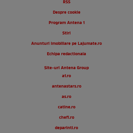
RSS
Despre cookie
Program Antena 1
Stiri
Anunturi imobiliare pe Lajumate.ro
Echipa redactionala
Site-uri Antena Group
a1.ro
antenastars.ro
as.ro
catine.ro
chefi.ro
deparinti.ro