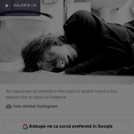
GALERIE (3)
Act halucinant de violenţă în Petroşani! O tânără mamă a fost
bătuta chiar în Secţia de Pediatrie
foto simbol Instagram
Adaugă-ne ca sursă preferată în Google