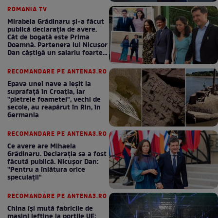
ROMANIA TV
Mirabela Grădinaru și-a făcut
publică declarația de avere.
Cât de bogată este Prima
Doamnă. Partenera lui Nicușor
Dan câștigă un salariu foarte
bun în fiecare lună!
RECOMANDARE PE ANTENA3.RO
Epava unei nave a ieșit la
suprafață în Croația, iar
"pietrele foametei", vechi de
secole, au reapărut în Rin, în
Germania
RECOMANDARE PE ANTENA3.RO
Ce avere are Mihaela
Grădinaru. Declarația sa a fost
făcută publică. Nicușor Dan:
"Pentru a înlătura orice
speculații"
RECOMANDARE PE ANTENA3.RO
China își mută fabricile de
mașini ieftine la porțile UE: