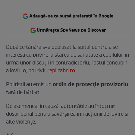
Adaugă-ne ca sursă preferată în Google
Urmărește SpyNews pe Discover
După ce tânăra s-a deplasat la spital pentru a se
interesa cu privire la starea de sănătate a copilului, în
urma unor discuții în contradictoriu, fostul concubin
a lovit-o, potrivit
replicahd.ro
.
ordin de protecție provizoriu
Poliţiştii au emis un
faţă de bărbat.
De asemenea, în cauză, autorităţile au întocmit
dosar penal pentru săvârșirea infracțiunii de lovire şi
alte violenţe.