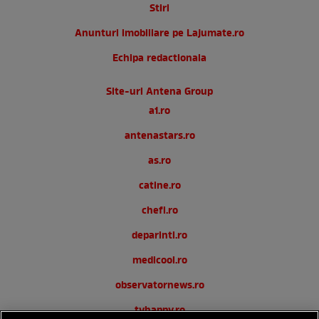
Stiri
Anunturi imobiliare pe Lajumate.ro
Echipa redactionala
Site-uri Antena Group
a1.ro
antenastars.ro
as.ro
catine.ro
chefi.ro
deparinti.ro
medicool.ro
observatornews.ro
tvhappy.ro