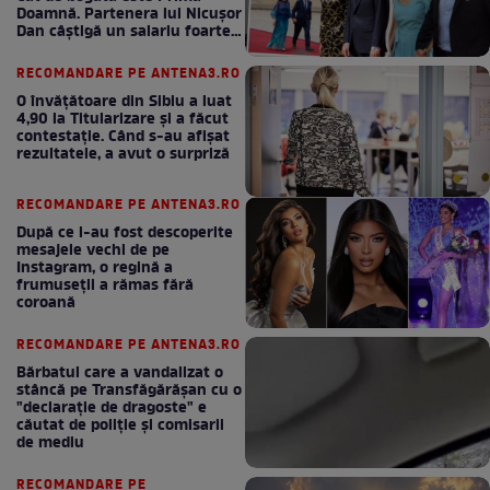
Doamnă. Partenera lui Nicușor
Dan câștigă un salariu foarte
bun în fiecare lună!
RECOMANDARE PE ANTENA3.RO
O învățătoare din Sibiu a luat
4,90 la Titularizare și a făcut
contestație. Când s-au afișat
rezultatele, a avut o surpriză
RECOMANDARE PE ANTENA3.RO
După ce i-au fost descoperite
mesajele vechi de pe
Instagram, o regină a
frumuseții a rămas fără
coroană
RECOMANDARE PE ANTENA3.RO
Bărbatul care a vandalizat o
stâncă pe Transfăgărășan cu o
"declaraţie de dragoste" e
căutat de poliție și comisarii
de mediu
RECOMANDARE PE