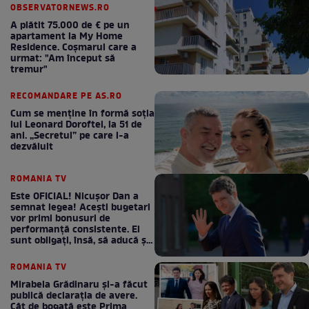
OBSERVATORNEWS.RO
A plătit 75.000 de € pe un
apartament la My Home
Residence. Coşmarul care a
urmat: "Am început să
tremur"
RECOMANDARE PE AS.RO
Cum se menţine în formă soţia
lui Leonard Doroftei, la 51 de
ani. „Secretul” pe care l-a
dezvăluit
ROMANIA TV
Este OFICIAL! Nicușor Dan a
semnat legea! Acești bugetari
vor primi bonusuri de
performanță consistente. Ei
sunt obligați, însă, să aducă și
bani la bugetul de stat
ROMANIA TV
Mirabela Grădinaru și-a făcut
publică declarația de avere.
Cât de bogată este Prima