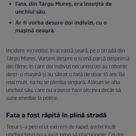
Fata, din Târgu Mureș, era însoțită de
unchiul său.
Ar fi vorba despre doi indivizi, cu o
mașină neagră.
Incident incredibil, în această seară, pe o stradă din
Târgu Mureș. Vorbim despre o scenă parcă desprinsă
din filme, în care doi indivizi necunoscuți au coborât
dintr-o mașină și au săltat o fată de doar 15 ani. Ba
mai mult, ea nu se plimba singură. Alături se afla
unchiul său, care nu a putut face altceva decât să
sune imediat la poliție.
Fata a fost răpită în plină stradă
Totul s-a petrecut extrem de rapid, astfel încât
unchiul fetei nu a avut timp să reacționeze. Cei doi