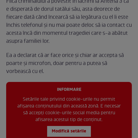
Fiica criminalului a povestit în lacrimi la Antena 3 că
e disperată de dorul tatălui său, asta deorece de
fiecare dată când încearcă să ia legătura cu el îi este
închis telefonul și nu mai poate deloc să ia contact cu
acesta încă din momentul tragediei care s-a abătut
asupra familiei lor.
Ea a declarat că ar face orice și chiar ar accepta să
poarte și microfon, doar pentru a putea să
vorbească cu el.
INFORMARE
Setările tale privind cookie-urile nu permit
afișarea conținutului din această zonă. E necesar
să accepți cookie-urile social media pentru
afisarea acestui tip de conținut.
Modifică setările