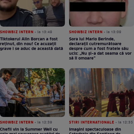
SHOWBIZ INTERN
• la 13:49
SHOWBIZ INTERN
• la 13:09
Tiktokerul Alin Borcan a fost
Sora lui Mario Berinde,
reținut, din nou! Ce acuzații
declarații cutremurătoare
grave i se aduc de această dată
despre cum a fost fratele său
ucis: „Nu și-a dat seama că vor
să îl omoare”
SHOWBIZ INTERN
• la 12:39
STIRI INTERNATIONALE
• la 12:35
Chefii vin la Summer Well cu
Imagini spectaculoase din