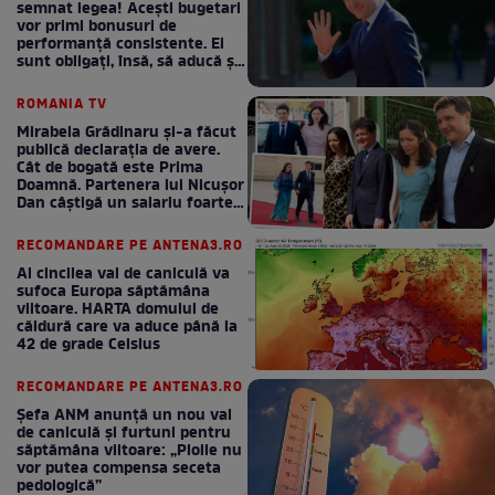
semnat legea! Acești bugetari
vor primi bonusuri de
performanță consistente. Ei
sunt obligați, însă, să aducă și
bani la bugetul de stat
ROMANIA TV
Mirabela Grădinaru și-a făcut
publică declarația de avere.
Cât de bogată este Prima
Doamnă. Partenera lui Nicușor
Dan câștigă un salariu foarte
bun în fiecare lună!
RECOMANDARE PE ANTENA3.RO
Al cincilea val de caniculă va
sufoca Europa săptămâna
viitoare. HARTA domului de
căldură care va aduce până la
42 de grade Celsius
RECOMANDARE PE ANTENA3.RO
Șefa ANM anunță un nou val
de caniculă și furtuni pentru
săptămâna viitoare: „Ploile nu
vor putea compensa seceta
pedologică”