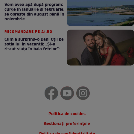
Vom avea apă după program:
curge în ianuarie și februarie,
se oprește din august până în
noiembrie
RECOMANDARE PE A1.RO
Cum a surprins-o Dani Oțil pe
soția lui în vacanță: „Și-a
riscat viața în baia fetelor”:
Politica de cookies
Gestionați preferințele