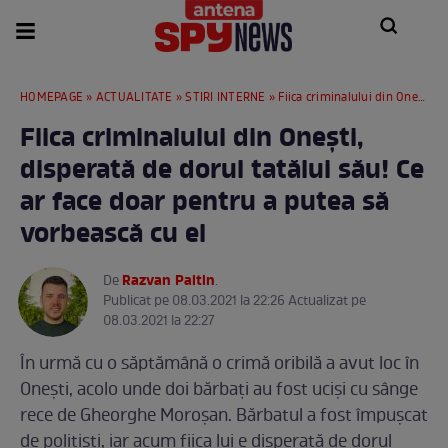
HOMEPAGE
»
ACTUALITATE
»
STIRI INTERNE
» Fiica criminalului din Onești, disperată de dorul tatălui său! Ce ar face doar pentru a putea să vorbească cu el
Fiica criminalului din Onești,
disperată de dorul tatălui său! Ce
ar face doar pentru a putea să
vorbească cu el
Razvan Paltin
De
.
Publicat pe 08.03.2021 la 22:26 Actualizat pe
08.03.2021 la 22:27
În urmă cu o săptămână o crimă oribilă a avut loc în
Onești, acolo unde doi bărbați au fost uciși cu sânge
rece de Gheorghe Moroșan. Bărbatul a fost împușcat
de polițiști, iar acum fiica lui e disperată de dorul