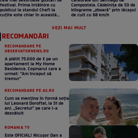
cele mai savuroase gustări de
Catedrala din Santiago de
festival. Prima întâlnire cu
Compostela. Cădelnița de 53 de
publicul la standul Chefi la
kilograme „zboară” prin lăcașul
cuțite este chiar în această
de cult cu 68 km/h
seară!
VEZI MAI MULT
RECOMANDĂRI
RECOMANDARE PE
OBSERVATORNEWS.RO
A plătit 75.000 de € pe un
apartament la My Home
Residence. Coşmarul care a
urmat: "Am început să
tremur"
RECOMANDARE PE AS.RO
Cum se menţine în formă soţia
lui Leonard Doroftei, la 51 de
ani. „Secretul” pe care l-a
dezvăluit
ROMANIA TV
Este OFICIAL! Nicușor Dan a