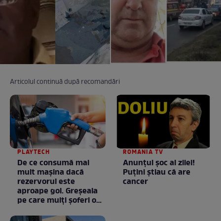
Articolul continuă după recomandări
PLAYTECH
ROMANIA TV
De ce consumă mai
Anunţul şoc al zilei!
mult mașina dacă
Puţini ştiau că are
rezervorul este
cancer
aproape gol. Greșeala
pe care mulți șoferi o
fac fără să știe