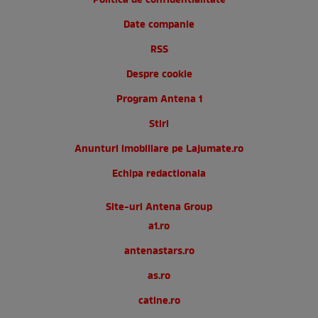
Politica de confidentialitate
Date companie
RSS
Despre cookie
Program Antena 1
Stiri
Anunturi imobiliare pe Lajumate.ro
Echipa redactionala
Site-uri Antena Group
a1.ro
antenastars.ro
as.ro
catine.ro