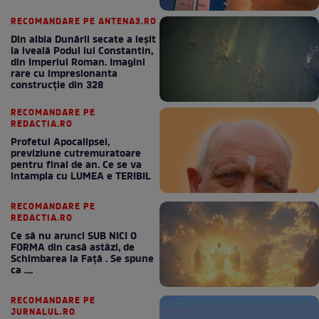
RECOMANDARE PE ANTENA3.RO
Din albia Dunării secate a ieșit
la iveală Podul lui Constantin,
din Imperiul Roman. Imagini
rare cu impresionanta
construcție din 328
RECOMANDARE PE
REDACTIA.RO
Profetul Apocalipsei,
previziune cutremuratoare
pentru final de an. Ce se va
intampla cu LUMEA e TERIBIL
RECOMANDARE PE
REDACTIA.RO
Ce să nu arunci SUB NICI O
FORMA din casă astăzi, de
Schimbarea la Față . Se spune
ca ....
RECOMANDARE PE
JURNALUL.RO