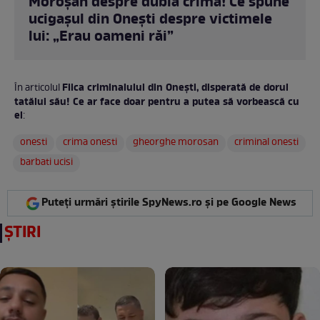
Moroșan despre dubla crimă! Ce spune
ucigașul din Onești despre victimele
lui: „Erau oameni răi”
Fiica criminalului din Onești, disperată de dorul
În articolul
tatălui său! Ce ar face doar pentru a putea să vorbească cu
el
:
onesti
crima onesti
gheorghe morosan
criminal onesti
barbati ucisi
Puteți urmări știrile SpyNews.ro și pe Google News
ȘTIRI