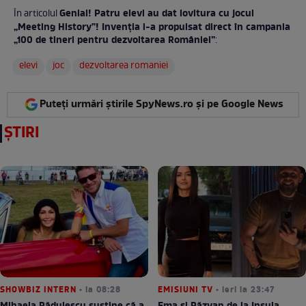
Genial! Patru elevi au dat lovitura cu jocul
În articolul
„Meeting History”! Invenția i-a propulsat direct în campania
„100 de tineri pentru dezvoltarea României”
:
elevi
joc
dezvoltarea romaniei
Puteți urmări știrile SpyNews.ro și pe Google News
ȘTIRI
SHOWBIZ INTERN
• la 08:28
EMISIUNI TV
• ieri la 23:47