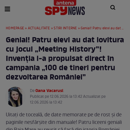
HOMEPAGE
»
ACTUALITATE
»
STIRI INTERNE
» Genial! Patru elevi au dat lovitura cu jocul „Meeting History”! Invenția i-a propulsat direct în campania „100 de tineri pentru dezvoltarea României”
Genial! Patru elevi au dat lovitura
cu jocul „Meeting History”!
Invenția i-a propulsat direct în
campania „100 de tineri pentru
dezvoltarea României”
Oana Vacarusi
De
.
Publicat pe 12.06.2026 la 13:42 Actualizat pe
12.06.2026 la 13:42
Uitați de toceală, de date memorate pe de rost și de
paginile nesfârșite din manuale! Patru liceeni geniali