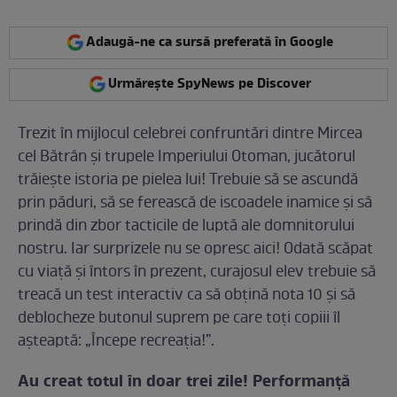
Adaugă-ne ca sursă preferată în Google
Urmărește SpyNews pe Discover
Trezit în mijlocul celebrei confruntări dintre Mircea
cel Bătrân și trupele Imperiului Otoman, jucătorul
trăiește istoria pe pielea lui! Trebuie să se ascundă
prin păduri, să se ferească de iscoadele inamice și să
prindă din zbor tacticile de luptă ale domnitorului
nostru. Iar surprizele nu se opresc aici! Odată scăpat
cu viață și întors în prezent, curajosul elev trebuie să
treacă un test interactiv ca să obțină nota 10 și să
deblocheze butonul suprem pe care toți copiii îl
așteaptă: „Începe recreația!”.
Au creat totul în doar trei zile! Performanță