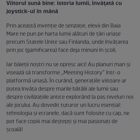
Viitorul sună bine: istoria lumii, învățată cu
joystick-ul în mână
Prin această invenție de senzație, elevii din Baia
Mare ne pun pe harta lumii alături de țări uriașe
precum Statele Unite sau Finlanda, unde învățarea
prin joc (gamificarea) face deja minuni în școli.
Iar băieții noștri nu se opresc aici! Au planuri mari și
visează să transforme „Meeting History” într-o
platformă uriașă. În curând, generațiile viitoare ar
putea învăța despre marile bătălii ale lumii sau
despre civilizațiile antice explorând la pas niveluri noi
ale jocului. Au dovedit tuturor un lucru esențial:
tehnologia și ecranele, dacă sunt folosite cu cap, ne
pot face copiii mai deștepți și mai pasionați de
școală!