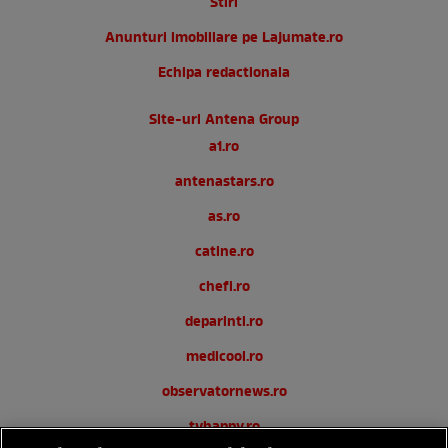
Stiri
Anunturi imobiliare pe Lajumate.ro
Echipa redactionala
Site-uri Antena Group
a1.ro
antenastars.ro
as.ro
catine.ro
chefi.ro
deparinti.ro
medicool.ro
observatornews.ro
tvhappy.ro