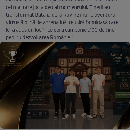
din Baia Mare au reușit să facă din istoria României
cel mai tare joc video al momentului. Tinerii au
transformat Bătălia de la Rovine într-o aventură
virtuală plină de adrenalină, reușită fabuloasă care
le-a adus un loc în celebra campanie „100 de tineri
pentru dezvoltarea României”.