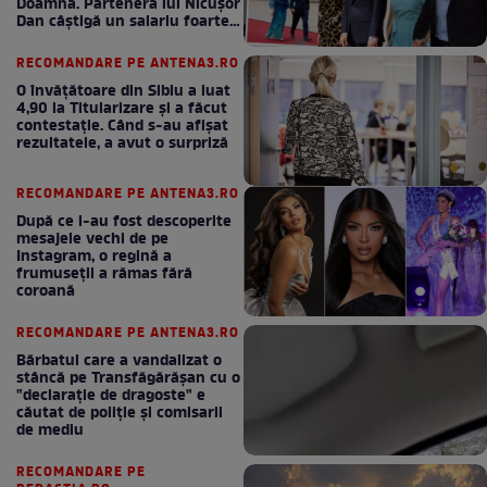
Doamnă. Partenera lui Nicușor
Dan câștigă un salariu foarte
bun în fiecare lună!
RECOMANDARE PE ANTENA3.RO
O învățătoare din Sibiu a luat
4,90 la Titularizare și a făcut
contestație. Când s-au afișat
rezultatele, a avut o surpriză
RECOMANDARE PE ANTENA3.RO
După ce i-au fost descoperite
mesajele vechi de pe
Instagram, o regină a
frumuseții a rămas fără
coroană
RECOMANDARE PE ANTENA3.RO
Bărbatul care a vandalizat o
stâncă pe Transfăgărășan cu o
"declaraţie de dragoste" e
căutat de poliție și comisarii
de mediu
RECOMANDARE PE