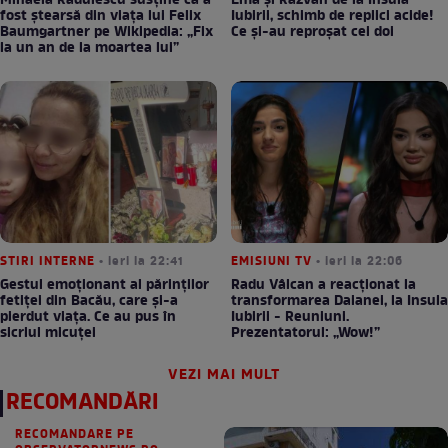
Mihaela Rădulescu susține că a
Ema și Răzvan de la Insula
fost ștearsă din viața lui Felix
Iubirii, schimb de replici acide!
Baumgartner pe Wikipedia: „Fix
Ce și-au reproșat cei doi
la un an de la moartea lui”
STIRI INTERNE
• ieri la 22:41
EMISIUNI TV
• ieri la 22:06
Gestul emoționant al părinților
Radu Vâlcan a reacționat la
fetiței din Bacău, care și-a
transformarea Daianei, la Insula
pierdut viața. Ce au pus în
Iubirii - Reuniuni.
sicriul micuței
Prezentatorul: „Wow!”
VEZI MAI MULT
RECOMANDĂRI
RECOMANDARE PE