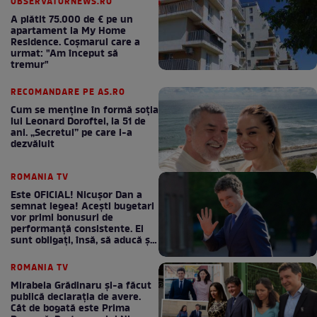
OBSERVATORNEWS.RO
A plătit 75.000 de € pe un
apartament la My Home
Residence. Coşmarul care a
urmat: "Am început să
tremur"
RECOMANDARE PE AS.RO
Cum se menţine în formă soţia
lui Leonard Doroftei, la 51 de
ani. „Secretul” pe care l-a
dezvăluit
ROMANIA TV
Este OFICIAL! Nicușor Dan a
semnat legea! Acești bugetari
vor primi bonusuri de
performanță consistente. Ei
sunt obligați, însă, să aducă și
bani la bugetul de stat
ROMANIA TV
Mirabela Grădinaru și-a făcut
publică declarația de avere.
Cât de bogată este Prima