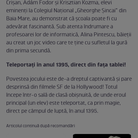
Crișan, Ádám Fodor și Krisztian Kozma, elevi
eminenți la Colegiul Național „Gheorghe Șincai” din
Baia Mare, au demonstrat că școala poate fi cu
adevărat fascinantă. Sub atenta îndrumare a
profesoarei lor de informatică, Alina Pintescu, băieții
au creat un joc video care te ține cu sufletul la gură
din prima secundă.
Teleportați în anul 1395, direct din fața tablei!
Povestea jocului este de-a dreptul captivantă și pare
desprinsă din filmele SF de la Hollywood! Totul
începe într-o sală de clasă obișnuită, de unde eroul
principal (un elev) este teleportat, ca prin magie,
direct pe câmpul de luptă, în anul 1395.
Articolul continuă după recomandări