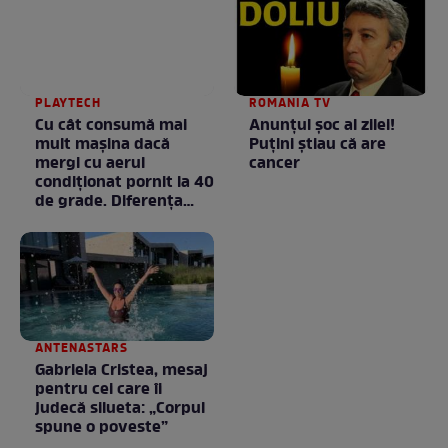
PLAYTECH
ROMANIA TV
Cu cât consumă mai
Anunţul şoc al zilei!
mult mașina dacă
Puţini ştiau că are
mergi cu aerul
cancer
condiționat pornit la 40
de grade. Diferența
poate fi mai mare
decât crezi
ANTENASTARS
Gabriela Cristea, mesaj
pentru cei care îi
judecă silueta: „Corpul
spune o poveste”