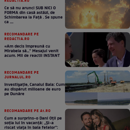
REDACTIA.RO
Ce să nu arunci SUB NICI O
FORMA din casă astăzi, de
Schimbarea la Față . Se spune
ca ....
RECOMANDARE PE
REDACTIA.RO
«Am decis împreună cu
Mirabela să..." Mesajul venit
acum. Mii de reactii INSTANT
RECOMANDARE PE
JURNALUL.RO
Investigație, Canalul Bala: Cum
au dispărut milioane de euro
pe Dunăre
RECOMANDARE PE A1.RO
Cum a surprins-o Dani Oțil pe
soția lui în vacanță: „Și-a
riscat viața în baia fetelor”: