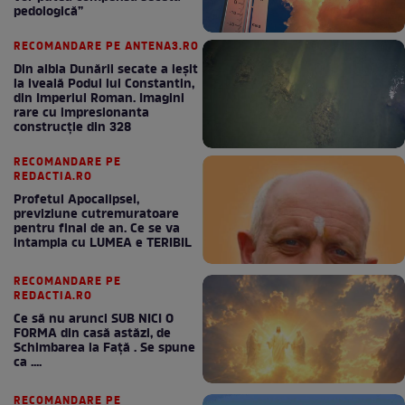
pedologică”
RECOMANDARE PE ANTENA3.RO
Din albia Dunării secate a ieșit
la iveală Podul lui Constantin,
din Imperiul Roman. Imagini
rare cu impresionanta
construcție din 328
RECOMANDARE PE
REDACTIA.RO
Profetul Apocalipsei,
previziune cutremuratoare
pentru final de an. Ce se va
intampla cu LUMEA e TERIBIL
RECOMANDARE PE
REDACTIA.RO
Ce să nu arunci SUB NICI O
FORMA din casă astăzi, de
Schimbarea la Față . Se spune
ca ....
RECOMANDARE PE