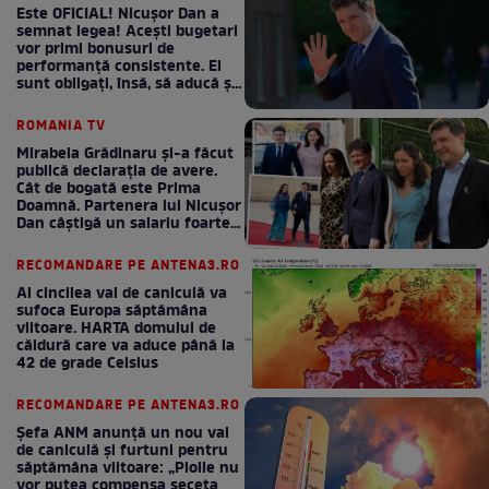
Este OFICIAL! Nicușor Dan a
semnat legea! Acești bugetari
vor primi bonusuri de
performanță consistente. Ei
sunt obligați, însă, să aducă și
bani la bugetul de stat
ROMANIA TV
Mirabela Grădinaru și-a făcut
publică declarația de avere.
Cât de bogată este Prima
Doamnă. Partenera lui Nicușor
Dan câștigă un salariu foarte
bun în fiecare lună!
RECOMANDARE PE ANTENA3.RO
Al cincilea val de caniculă va
sufoca Europa săptămâna
viitoare. HARTA domului de
căldură care va aduce până la
42 de grade Celsius
RECOMANDARE PE ANTENA3.RO
Șefa ANM anunță un nou val
de caniculă și furtuni pentru
săptămâna viitoare: „Ploile nu
vor putea compensa seceta