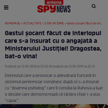
HOMEPAGE
»
ACTUALITATE
»
STIRI INTERNE
» Gestul şocant făcut de interlopul care s-a însurat cu o angajată a Ministerului Justiţiei! Dragostea, bat-o vina!
Gestul şocant făcut de interlopul
care s-a însurat cu o angajată a
Ministerului Justiţiei! Dragostea,
bat-o vina!
Publicat pe 12.05.2019 la 23:50 Actualizat pe 12.05.2019 la 23:31
Deținutul care a provocat o adevărată furtună în
sistemul penitenciar românesc după ce s-a însurat
cu “doamna psiholog” care îl consilia la Rahova a luat
o decizie care demonstrează că tânăra chiar i-a pus
“capac”.