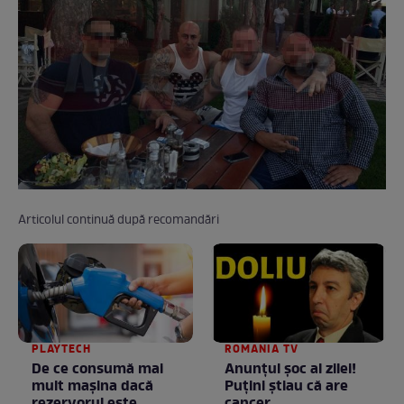
Articolul continuă după recomandări
PLAYTECH
ROMANIA TV
De ce consumă mai
Anunţul şoc al zilei!
mult mașina dacă
Puţini ştiau că are
rezervorul este
cancer