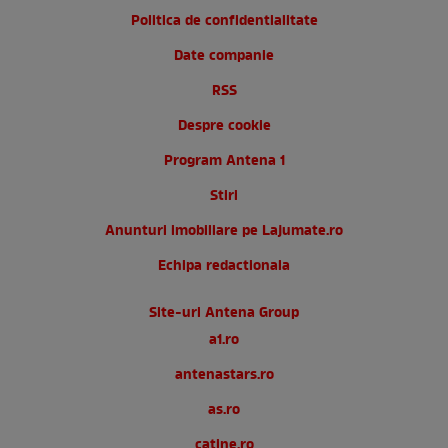
Politica de confidentialitate
Date companie
RSS
Despre cookie
Program Antena 1
Stiri
Anunturi imobiliare pe Lajumate.ro
Echipa redactionala
Site-uri Antena Group
a1.ro
antenastars.ro
as.ro
catine.ro