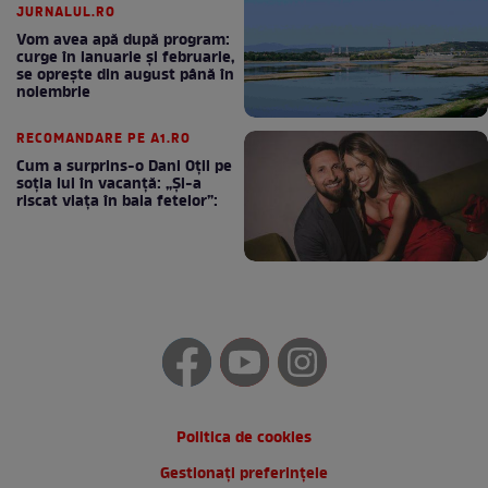
JURNALUL.RO
Vom avea apă după program:
curge în ianuarie și februarie,
se oprește din august până în
noiembrie
RECOMANDARE PE A1.RO
Cum a surprins-o Dani Oțil pe
soția lui în vacanță: „Și-a
riscat viața în baia fetelor”:
Politica de cookies
Gestionați preferințele