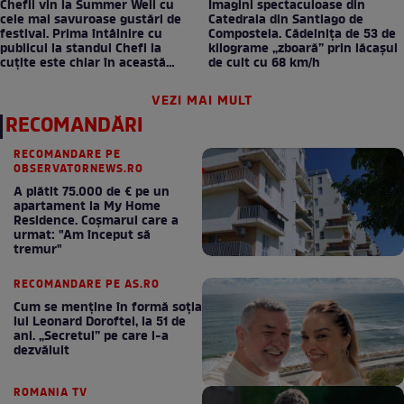
Chefii vin la Summer Well cu
Imagini spectaculoase din
cele mai savuroase gustări de
Catedrala din Santiago de
festival. Prima întâlnire cu
Compostela. Cădelnița de 53 de
publicul la standul Chefi la
kilograme „zboară” prin lăcașul
cuțite este chiar în această
de cult cu 68 km/h
seară!
VEZI MAI MULT
RECOMANDĂRI
RECOMANDARE PE
OBSERVATORNEWS.RO
A plătit 75.000 de € pe un
apartament la My Home
Residence. Coşmarul care a
urmat: "Am început să
tremur"
RECOMANDARE PE AS.RO
Cum se menţine în formă soţia
lui Leonard Doroftei, la 51 de
ani. „Secretul” pe care l-a
dezvăluit
ROMANIA TV