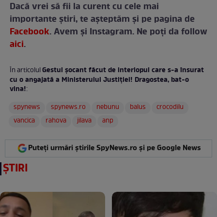
Dacă vrei să fii la curent cu cele mai
importante ştiri, te așteptăm și pe pagina de
Facebook
. Avem și Instagram. Ne poți da follow
aici
.
Gestul şocant făcut de interlopul care s-a însurat
În articolul
cu o angajată a Ministerului Justiţiei! Dragostea, bat-o
vina!
:
spynews
spynews.ro
nebunu
balus
crocodilu
vancica
rahova
jilava
anp
Puteți urmări știrile SpyNews.ro și pe Google News
ȘTIRI