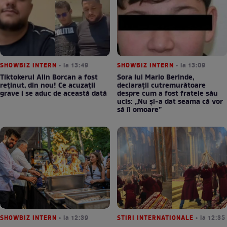
SHOWBIZ INTERN
• la 13:49
SHOWBIZ INTERN
• la 13:09
Tiktokerul Alin Borcan a fost
Sora lui Mario Berinde,
reținut, din nou! Ce acuzații
declarații cutremurătoare
grave i se aduc de această dată
despre cum a fost fratele său
ucis: „Nu și-a dat seama că vor
să îl omoare”
SHOWBIZ INTERN
• la 12:39
STIRI INTERNATIONALE
• la 12:35