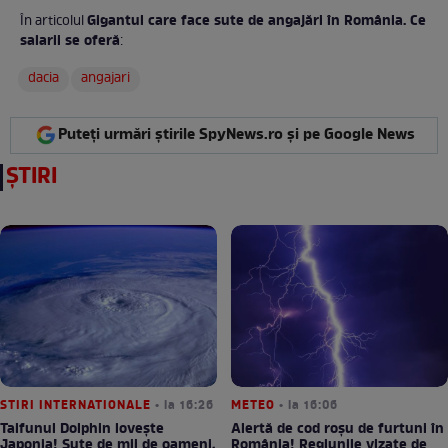
Gigantul care face sute de angajări în România. Ce
În articolul
salarii se oferă
:
dacia
angajari
Puteți urmări știrile SpyNews.ro și pe Google News
ȘTIRI
STIRI INTERNATIONALE
• la 16:26
METEO
• la 16:06
Taifunul Dolphin lovește
Alertă de cod roșu de furtuni în
Japonia! Sute de mii de oameni,
România! Regiunile vizate de