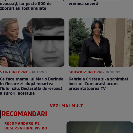
evacuați, iar peste 500 de
vremea severă
zboruri au fost anulate
STIRI INTERNE
• la 15:55
SHOWBIZ INTERN
• la 15:32
Ce face mama lui Mario Berinde
Gabriela Cristea și-a schimbat
în fiecare zi, după moartea
look-ul. Cum arată acum
fiului său. Declarația dureroasă
prezentatoarea TV
a surorii acestuia
VEZI MAI MULT
RECOMANDĂRI
RECOMANDARE PE
OBSERVATORNEWS.RO