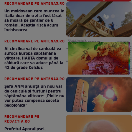
RECOMANDARE PE ANTENA3.RO
Un moldovean care muncea în
Italia doar de o zi a fost lăsat
să moară pe şantier de 6
români. Aceștia riscă acum
închisoarea
RECOMANDARE PE ANTENA3.RO
Al cincilea val de caniculă va
sufoca Europa săptămâna
viitoare. HARTA domului de
căldură care va aduce până la
42 de grade Celsius
RECOMANDARE PE ANTENA3.RO
Șefa ANM anunță un nou val
de caniculă și furtuni pentru
săptămâna viitoare: „Ploile nu
vor putea compensa seceta
pedologică”
RECOMANDARE PE
REDACTIA.RO
Profetul Apocalipsei,