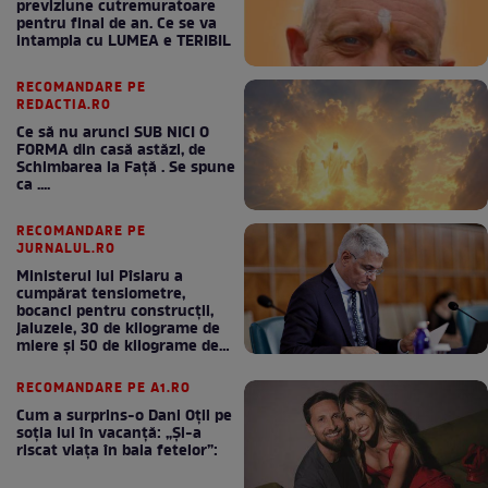
previziune cutremuratoare
pentru final de an. Ce se va
intampla cu LUMEA e TERIBIL
RECOMANDARE PE
REDACTIA.RO
Ce să nu arunci SUB NICI O
FORMA din casă astăzi, de
Schimbarea la Față . Se spune
ca ....
RECOMANDARE PE
JURNALUL.RO
Ministerul lui Pîslaru a
cumpărat tensiometre,
bocanci pentru construcții,
jaluzele, 30 de kilograme de
miere și 50 de kilograme de
cafea
RECOMANDARE PE A1.RO
Cum a surprins-o Dani Oțil pe
soția lui în vacanță: „Și-a
riscat viața în baia fetelor”: