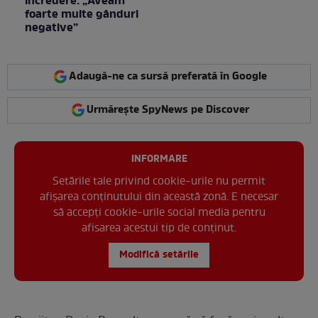
încredere: „Aveam
foarte multe gânduri
negative”
Adaugă-ne ca sursă preferată în Google
Urmărește SpyNews pe Discover
INFORMARE
Setările tale privind cookie-urile nu permit
afișarea conținutului din această zonă. E necesar
să accepți cookie-urile social media pentru
afisarea acestui tip de conținut.
Modifică setările