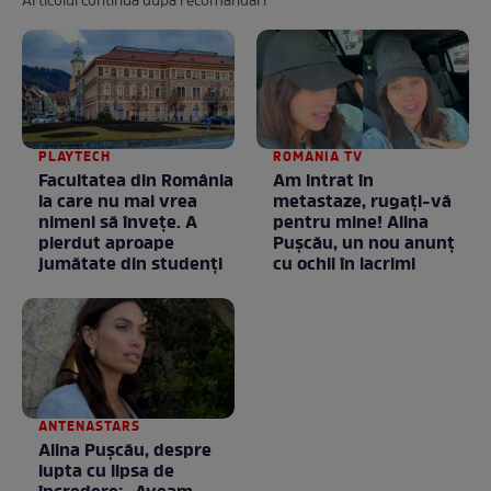
Articolul continuă după recomandări
PLAYTECH
ROMANIA TV
Facultatea din România
Am intrat în
la care nu mai vrea
metastaze, rugaţi-vă
nimeni să înveţe. A
pentru mine! Alina
pierdut aproape
Puşcău, un nou anunţ
jumătate din studenţi
cu ochii în lacrimi
ANTENASTARS
Alina Pușcău, despre
lupta cu lipsa de