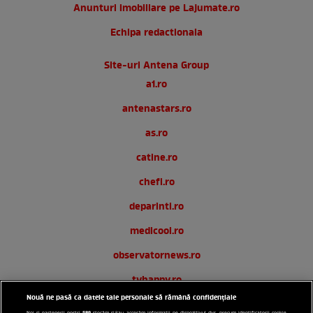
Anunturi imobiliare pe Lajumate.ro
Echipa redactionala
Site-uri Antena Group
a1.ro
antenastars.ro
as.ro
catine.ro
chefi.ro
deparinti.ro
medicool.ro
observatornews.ro
tvhappy.ro
Nouă ne pasă ca datele tale personale să rămână confidențiale
useit.ro
589