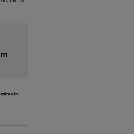
razilia nu
fim
sosirea în