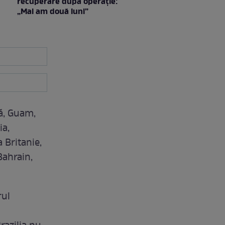
recuperare după operație:
„Mai am două luni”
ză, Guam,
ia,
 Britanie,
Bahrain,
rul
5