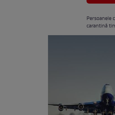
Persoanele ca
carantină tim