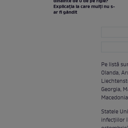
dinainte de 0 de pe rigle?
Explicaţia la care mulţi nu s-
ar fi gândit
Pe listă su
Olanda, Ar
Liechtenst
Georgia, Ma
Macedonia 
Statele Un
infecțiilor