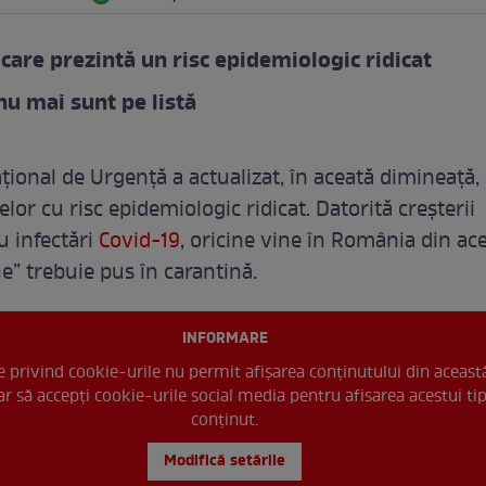
 care prezintă un risc epidemiologic ridicat
 nu mai sunt pe listă
ional de Urgență a actualizat, în aceată dimineață, 
nelor cu risc epidemiologic ridicat. Datorită creșterii
 infectări
Covid-19
, oricine vine în România din ac
e” trebuie pus în carantină.
INFORMARE
le privind cookie-urile nu permit afișarea conținutului din aceast
r să accepți cookie-urile social media pentru afisarea acestui ti
conținut.
Modifică setările