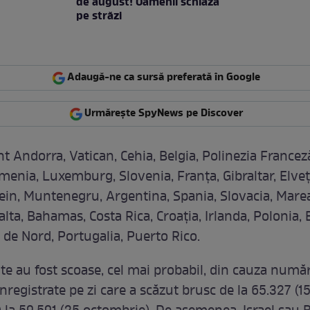
de august! Oamenii schiază
pe străzi
Adaugă-ne ca sursă preferată în Google
Urmărește SpyNews pe Discover
nt Andorra, Vatican, Cehia, Belgia, Polinezia France
menia, Luxemburg, Slovenia, Franța, Gibraltar, Elveț
ein, Muntenegru, Argentina, Spania, Slovacia, Marea
lta, Bahamas, Costa Rica, Croația, Irlanda, Polonia, 
de Nord, Portugalia, Puerto Rico.
ite au fost scoase, cel mai probabil, din cauza numă
 înregistrate pe zi care a scăzut brusc de la 65.327 (1