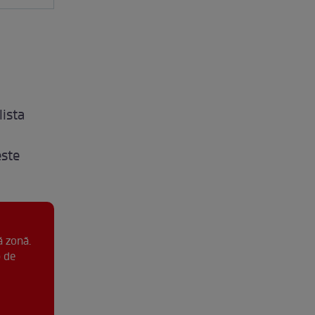
lista
este
ă zonă.
p de