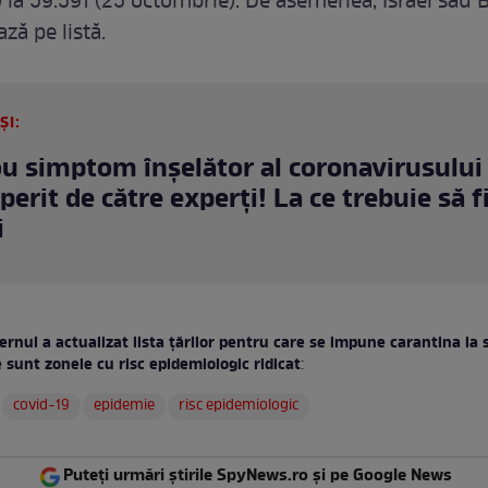
 la 59.591 (25 octombrie). De asemenea, Israel sau B
ză pe listă.
ȘI:
u simptom înșelător al coronavirusului
erit de către experți! La ce trebuie să 
i
rnul a actualizat lista țărilor pentru care se impune carantina la 
 sunt zonele cu risc epidemiologic ridicat
:
covid-19
epidemie
risc epidemiologic
Puteți urmări știrile SpyNews.ro și pe Google News