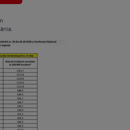
în
mânia.