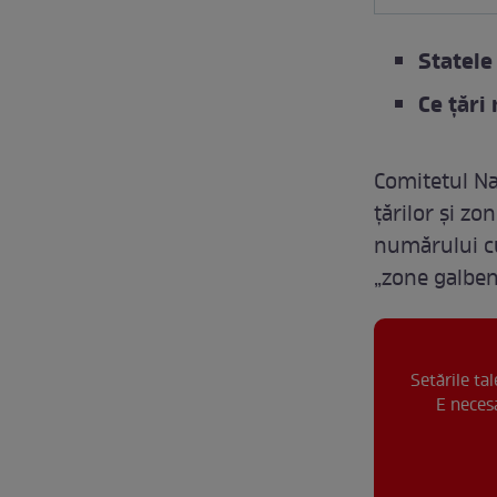
Statele
Ce ţări
Comitetul Naț
țărilor și zo
numărului cu
„zone galben
Setările ta
E necesa