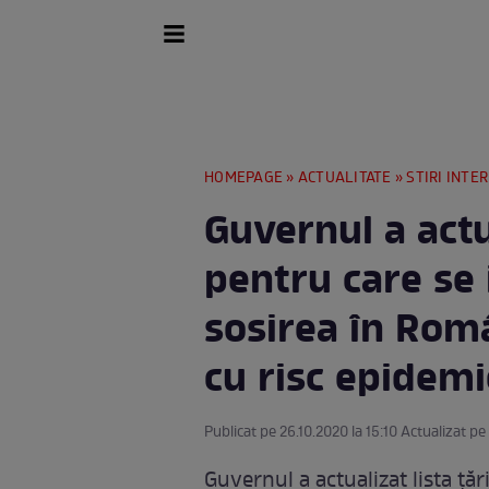
HOMEPAGE
»
ACTUALITATE
»
STIRI INTE
Guvernul a actua
pentru care se
sosirea în Rom
cu risc epidemi
Publicat pe 26.10.2020 la 15:10 Actualizat pe 
Guvernul a actualizat lista ță