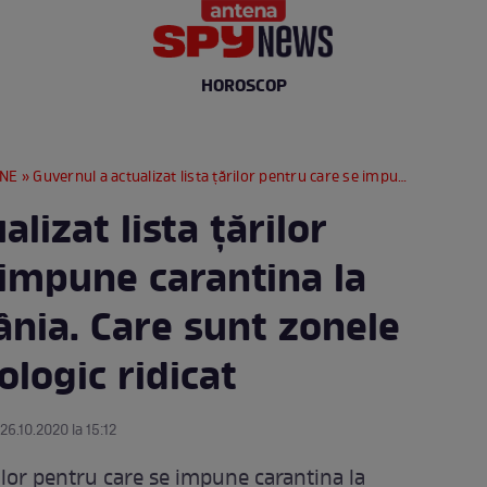
HOROSCOP
RNE
» Guvernul a actualizat lista țărilor pentru care se impune carantina la sosirea în România. Care sunt zonele cu risc epidemiologic ridicat
lizat lista țărilor
 impune carantina la
ânia. Care sunt zonele
ologic ridicat
26.10.2020 la 15:12
rilor pentru care se impune carantina la