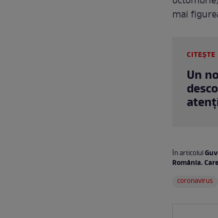
octombrie)
mai figurea
CITEȘTE 
Un no
descop
atenț
Guve
În articolul
România. Care
coronavirus