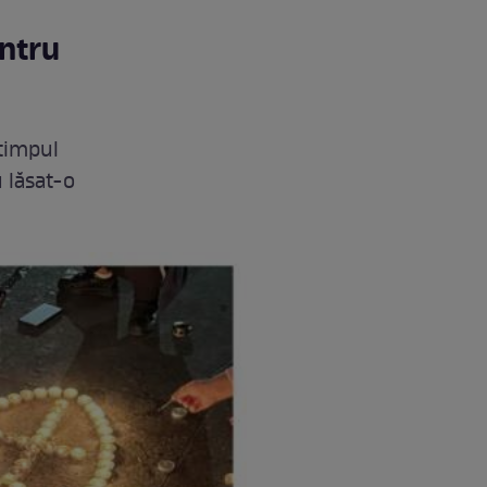
entru
 timpul
u lăsat-o