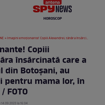
HOROSCOP
RNE
» Imagini emoționante! Copiii Alexandrei, tânăra însărcinată care a murit la spitalul din Botoșani, au aprins lumânări pentru mama lor, în fața prefecturii / FOTO
nante! Copiii
ăra însărcinată care a
ul din Botoșani, au
i pentru mama lor, în
i / FOTO
e 14.09.2023 la 16:04