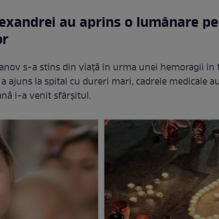
lexandrei au aprins o lumânare p
or
anov s-a stins din viață în urma unei hemoragii în
i a ajuns la spital cu dureri mari, cadrele medicale a
nă i-a venit sfârșitul.