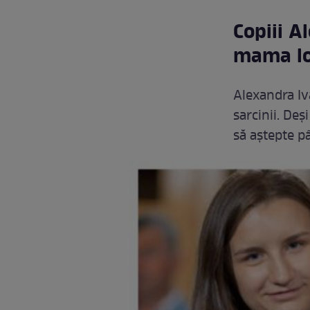
Copiii A
mama l
Alexandra Iv
sarcinii. Deș
să aștepte pâ