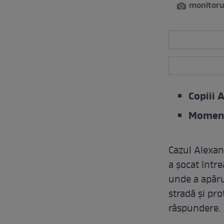
monitoru
Copiii 
Momentu
Cazul Alexan
a șocat între
unde a apăru
stradă și pro
răspundere.