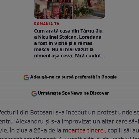
ROMANIA TV
Cum arată casa din Târgu Jiu
a Niculinei Stoican. Loredana
a fost în vizită și a rămas
mască. Nu ai mai văzut la
nimeni așa ceva: Fără cuvinte
/ VIDEO
Adaugă-ne ca sursă preferată în Google
Urmărește SpyNews pe Discover
efecturii din Botoșani s-a început un protest unde s
entru Alexandru și s-a improvizat un altar care să
ie. În ziua a 26-a de la
moartea tinerei
, copiii săi a