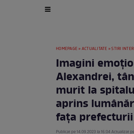
HOMEPAGE
»
ACTUALITATE
»
STIRI INTE
Imagini emoțio
Alexandrei, tân
murit la spital
aprins lumânăr
fața prefecturi
Publicat pe 14.09.2023 la 16:04 Actualizat p