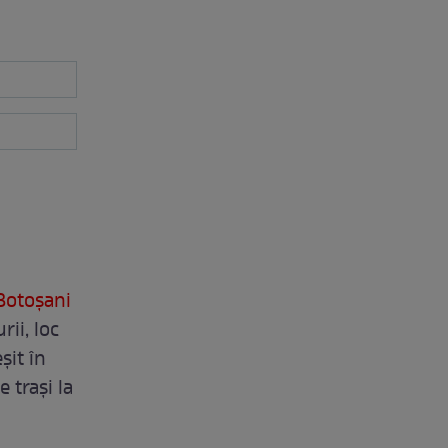
 Botoșani
rii, loc
șit în
e trași la