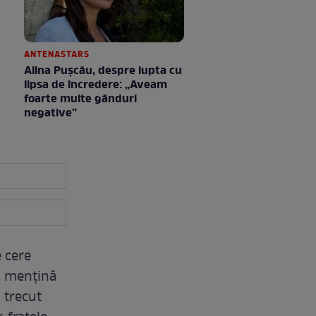
ANTENASTARS
Alina Pușcău, despre lupta cu
lipsa de încredere: „Aveam
foarte multe gânduri
negative”
e cere
-i mențină
u trecut