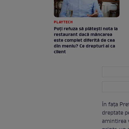
PLAYTECH
Poți refuza să plătești nota la
restaurant dacă mâncarea
este complet diferită de cea
din meniu? Ce drepturi ai ca
client
În fața Pr
dreptate p
amintirea v