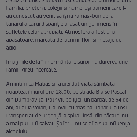
Astăzi, 4 iunie, Matias a fost condus pe ultimul drum.
Familia, prietenii, colegii și numeroși oameni care l-
au cunoscut au venit să își ia rămas-bun de la
tânărul a cărui dispariție a lăsat un gol imens în
sufletele celor apropiați. Atmosfera a fost una
apăsătoare, marcată de lacrimi, flori și mesaje de
adio.
Imaginile de la înmormântare surprind durerea unei
familii greu încercate.
Amintim că Matias și-a pierdut viața sâmbătă
noaptea, în jurul orei 23:00, pe strada Blaise Pascal
din Dumbrăvița. Potrivit poliției, un bărbat de 64 de
ani, aflat la volan, l-a lovit cu mașina. Tânărul a fost
transportat de urgență la spital, însă, din păcate, nu
a mai putut fi salvat. Șoferul nu se afla sub influența
alcoolului.