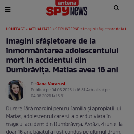
HOMEPAGE
»
ACTUALITATE
»
STIRI INTERNE
» Imagini sfâșietoare de la înmormântarea adolescentului mort în accidentul din Dumbrăvița. Matias avea 16 ani
Imagini sfâșietoare de la
înmormântarea adolescentului
mort în accidentul din
Dumbrăvița. Matias avea 16 ani
Oana Vacarusi
De
.
Publicat pe 04.06.2026 la 16:31 Actualizat pe
04.06.2026 la 16:31
Durere fără margini pentru familia și apropiații lui
Matias, adolescentul care și-a pierdut viața în
tragicul accident din Dumbrăvița. Astăzi, 4 iunie, la
doar 16 ani, băiatul a fost condus pe ultimul drum.