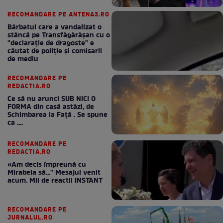
RECOMANDARE PE ANTENA3.RO
Bărbatul care a vandalizat o
stâncă pe Transfăgărășan cu o
"declaraţie de dragoste" e
căutat de poliție și comisarii
de mediu
RECOMANDARE PE
REDACTIA.RO
Ce să nu arunci SUB NICI O
FORMA din casă astăzi, de
Schimbarea la Față . Se spune
ca ....
RECOMANDARE PE
REDACTIA.RO
«Am decis împreună cu
Mirabela să..." Mesajul venit
acum. Mii de reactii INSTANT
RECOMANDARE PE
JURNALUL.RO