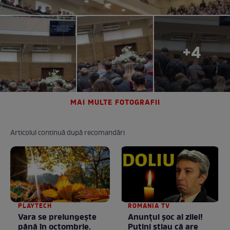
+4
MAI MULTE FOTOGRAFII
Articolul continuă după recomandări
PLAYTECH
ROMANIA TV
Vara se prelungeşte
Anunţul şoc al zilei!
până în octombrie.
Puţini ştiau că are