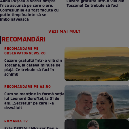
Alina Pușcău a vorbit despre
Cazare gratuită într-o vilă din
frica ascunsă pe care o are.
Toscana! Ce trebuie să faci
Confesiunile au fost făcute cu
puțin timp înainte să se
îmbolnăvească
VEZI MAI MULT
RECOMANDĂRI
RECOMANDARE PE
OBSERVATORNEWS.RO
Cazare gratuită într-o vilă din
Toscana, la câteva minute de
plajă. Ce trebuie să faci în
schimb
RECOMANDARE PE AS.RO
Cum se menţine în formă soţia
lui Leonard Doroftei, la 51 de
ani. „Secretul” pe care l-a
dezvăluit
ROMANIA TV
Este OFICIAL! Nicușor Dan a