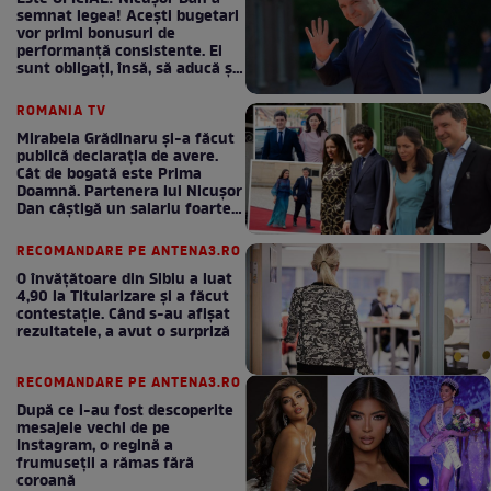
semnat legea! Acești bugetari
vor primi bonusuri de
performanță consistente. Ei
sunt obligați, însă, să aducă și
bani la bugetul de stat
ROMANIA TV
Mirabela Grădinaru și-a făcut
publică declarația de avere.
Cât de bogată este Prima
Doamnă. Partenera lui Nicușor
Dan câștigă un salariu foarte
bun în fiecare lună!
RECOMANDARE PE ANTENA3.RO
O învățătoare din Sibiu a luat
4,90 la Titularizare și a făcut
contestație. Când s-au afișat
rezultatele, a avut o surpriză
RECOMANDARE PE ANTENA3.RO
După ce i-au fost descoperite
mesajele vechi de pe
Instagram, o regină a
frumuseții a rămas fără
coroană