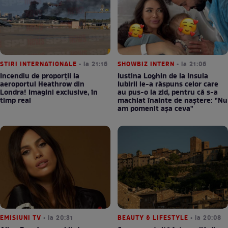
STIRI INTERNATIONALE
• la 21:16
SHOWBIZ INTERN
• la 21:06
Incendiu de proporții la
Iustina Loghin de la Insula
aeroportul Heathrow din
Iubirii le-a răspuns celor care
Londra! Imagini exclusive, în
au pus-o la zid, pentru că s-a
timp real
machiat înainte de naștere: "Nu
am pomenit așa ceva"
EMISIUNI TV
• la 20:31
BEAUTY & LIFESTYLE
• la 20:08