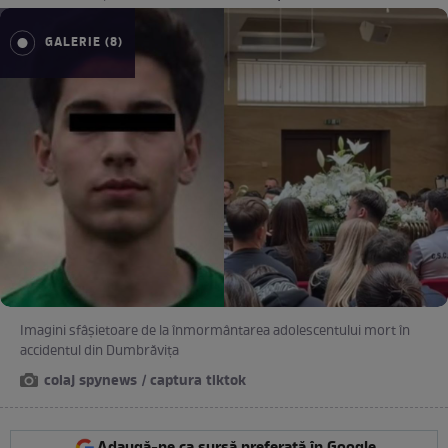
GALERIE (8)
Imagini sfâșietoare de la înmormântarea adolescentului mort în
accidentul din Dumbrăvița
colaj spynews / captura tiktok
Adaugă-ne ca sursă preferată în Google