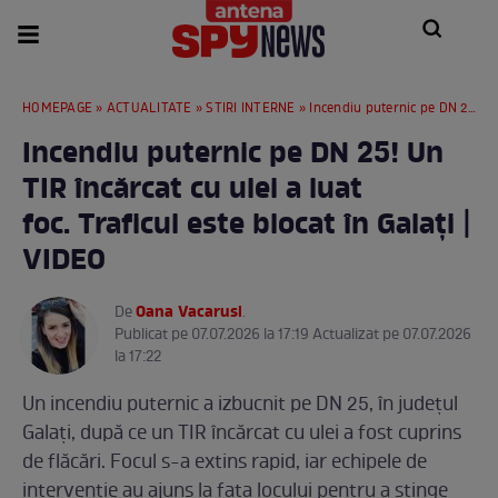
HOMEPAGE
»
ACTUALITATE
»
STIRI INTERNE
» Incendiu puternic pe DN 25! Un TIR încărcat cu ulei a luat foc. Traficul este blocat în Galați | VIDEO
Incendiu puternic pe DN 25! Un
TIR încărcat cu ulei a luat
foc. Traficul este blocat în Galați |
VIDEO
Oana Vacarusi
De
.
Publicat pe 07.07.2026 la 17:19 Actualizat pe 07.07.2026
la 17:22
Un incendiu puternic a izbucnit pe DN 25, în județul
Galați, după ce un TIR încărcat cu ulei a fost cuprins
de flăcări. Focul s-a extins rapid, iar echipele de
intervenție au ajuns la fața locului pentru a stinge