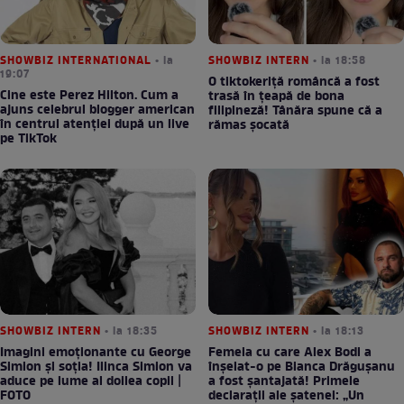
SHOWBIZ INTERNATIONAL
• la
SHOWBIZ INTERN
• la 18:58
19:07
O tiktokeriță româncă a fost
Cine este Perez Hilton. Cum a
trasă în țeapă de bona
ajuns celebrul blogger american
filipineză! Tânăra spune că a
în centrul atenției după un live
rămas șocată
pe TikTok
SHOWBIZ INTERN
• la 18:35
SHOWBIZ INTERN
• la 18:13
Imagini emoționante cu George
Femeia cu care Alex Bodi a
Simion și soția! Ilinca Simion va
înșelat-o pe Bianca Drăgușanu
aduce pe lume al doilea copil |
a fost șantajată! Primele
FOTO
declarații ale șatenei: „Un