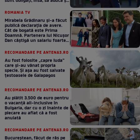
sunt obligați, însă, să aducă și
bani la bugetul de stat
ROMANIA TV
Mirabela Grădinaru și-a făcut
publică declarația de avere.
Cât de bogată este Prima
Doamnă. Partenera lui Nicușor
Dan câștigă un salariu foarte
bun în fiecare lună!
RECOMANDARE PE ANTENA3.RO
Au fost folosite „capre Iuda”
care și-au vânat propria
specie. Și așa au fost salvate
țestoasele de Galapagos
RECOMANDARE PE ANTENA3.RO
Au plătit 3.500 de euro pentru
o vacanță all-inclusive în
Bulgaria, dar cu o zi înainte de
plecare au aflat că a fost
anulată
RECOMANDARE PE ANTENA3.RO
Bucureștean, făcut de râs pe