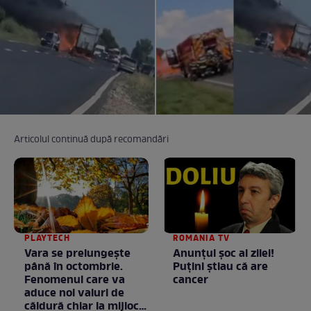
Articolul continuă după recomandări
PLAYTECH
ROMANIA TV
Vara se prelungeşte
Anunţul şoc al zilei!
până în octombrie.
Puţini ştiau că are
Fenomenul care va
cancer
aduce noi valuri de
căldură chiar la mijlocul