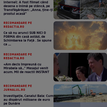
internet: A fost filmat când
desena o inimă pe stâncă, pe
Transfăgărășan: „Anna, ține-ți
prostul acasă”
RECOMANDARE PE
REDACTIA.RO
Ce să nu arunci SUB NICI O
FORMA din casă astăzi, de
Schimbarea la Față . Se spune
ca ....
RECOMANDARE PE
REDACTIA.RO
«Am decis împreună cu
Mirabela să..." Mesajul venit
acum. Mii de reactii INSTANT
RECOMANDARE PE
JURNALUL.RO
Investigație, Canalul Bala: Cum
au dispărut milioane de euro
pe Dunăre