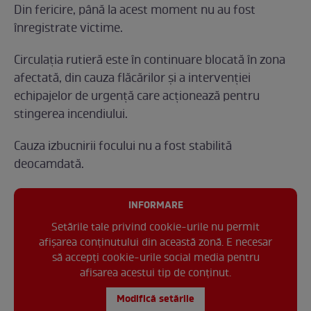
Din fericire, până la acest moment nu au fost
înregistrate victime.
Circulația rutieră este în continuare blocată în zona
afectată, din cauza flăcărilor și a intervenției
echipajelor de urgență care acționează pentru
stingerea incendiului.
Cauza izbucnirii focului nu a fost stabilită
deocamdată.
INFORMARE
Setările tale privind cookie-urile nu permit
afișarea conținutului din această zonă. E necesar
să accepți cookie-urile social media pentru
afisarea acestui tip de conținut.
Modifică setările