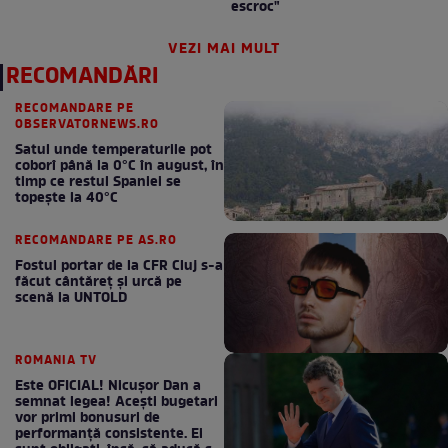
escroc"
VEZI MAI MULT
RECOMANDĂRI
RECOMANDARE PE
OBSERVATORNEWS.RO
Satul unde temperaturile pot
coborî până la 0°C în august, în
timp ce restul Spaniei se
topește la 40°C
RECOMANDARE PE AS.RO
Fostul portar de la CFR Cluj s-a
făcut cântăreţ şi urcă pe
scenă la UNTOLD
ROMANIA TV
Este OFICIAL! Nicușor Dan a
semnat legea! Acești bugetari
vor primi bonusuri de
performanță consistente. Ei