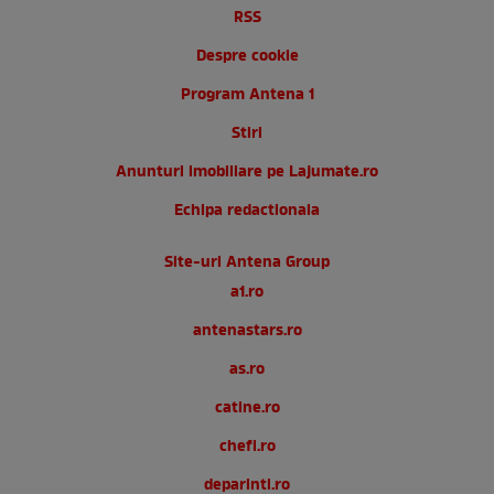
RSS
Despre cookie
Program Antena 1
Stiri
Anunturi imobiliare pe Lajumate.ro
Echipa redactionala
Site-uri Antena Group
a1.ro
antenastars.ro
as.ro
catine.ro
chefi.ro
deparinti.ro