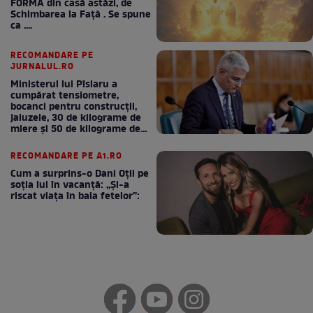
FORMA din casă astăzi, de
Schimbarea la Față . Se spune
ca ....
RECOMANDARE PE
JURNALUL.RO
Ministerul lui Pîslaru a
cumpărat tensiometre,
bocanci pentru construcții,
jaluzele, 30 de kilograme de
miere și 50 de kilograme de
cafea
RECOMANDARE PE A1.RO
Cum a surprins-o Dani Oțil pe
soția lui în vacanță: „Și-a
riscat viața în baia fetelor”: