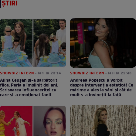
ȘTIRI
SHOWBIZ INTERN
• ieri la 23:14
SHOWBIZ INTERN
• ieri la 22:43
Alina Ceușan și-a sărbătorit
Andreea Popescu a vorbit
fiica. Perla a împlinit doi ani.
despre intervenția estetică! Ce
Scrisoarea influenceriței cu
mărime a ales la sâni și cât de
care și-a emoționat fanii
mult s-a învinețit la față