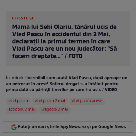
CITEȘTE ȘI:
Mama lui Sebi Olariu, tânărul ucis de
Vlad Pascu în accidentul din 2 Mai,
declarații la primul termen în care
Vlad Pascu are un nou judecător: "Să
facem dreptate..." / FOTO
Incredibil cum arată Vlad Pascu, după aproape un
În articolul
an petrecut în arest! Șoferul drogat s-a întâlnit pentru
prima dată cu părinții tinerilor pe care i-a ucis / VIDEO
:
vlad pascu
vlad pascu 2 mai
vlad pascu arest
accident 2 mai
tragedie 2 mai
Puteți urmări știrile SpyNews.ro și pe Google News