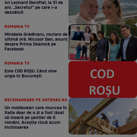
lui Leonard Doroftei, la 51 de
ani. „Secretul” pe care l-a
dezvăluit
ROMANIA TV
Mirabela Grădinaru, mutare de
ultimă oră. Nicuşor Dan, anunţ
despre Prima Doamnă pe
Facebook
ROMANIA TV
Este COD ROŞU. Când vine
urgia în Bucureşti
RECOMANDARE PE ANTENA3.RO
Un moldovean care muncea în
Italia doar de o zi a fost lăsat
să moară pe şantier de 6
români. Aceștia riscă acum
închisoarea