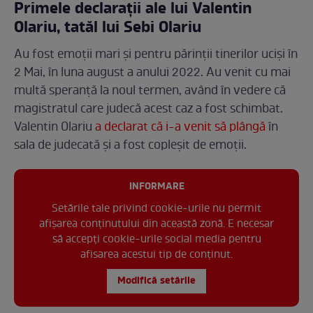
Primele declarații ale lui Valentin
Olariu, tatăl lui Sebi Olariu
Au fost emoții mari și pentru părinții tinerilor uciși în
2 Mai, în luna august a anului 2022. Au venit cu mai
multă speranță la noul termen, având în vedere că
magistratul care judecă acest caz a fost schimbat.
Valentin Olariu
a declarat că i-a venit să plângă
în
sala de judecată și a fost copleșit de emoții.
INFORMARE
Setările tale privind cookie-urile nu permit
afișarea conținutului din această zonă. E necesar
să accepți cookie-urile social media pentru
afisarea acestui tip de conținut.
Modifică setările