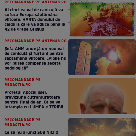
RECOMANDARE PE ANTENA3.RO
Al cincilea val de caniculă va
sufoca Europa săptămâna
viitoare. HARTA domului de
căldură care va aduce până la
42 de grade Celsius
RECOMANDARE PE ANTENA3.RO
Șefa ANM anunță un nou val
de caniculă și furtuni pentru
săptămâna viitoare: „Ploile nu
vor putea compensa seceta
pedologică”
RECOMANDARE PE
REDACTIA.RO
Profetul Apocalipsei,
previziune cutremuratoare
pentru final de an. Ce se va
intampla cu LUMEA e TERIBIL
RECOMANDARE PE
REDACTIA.RO
Ce să nu arunci SUB NICI O