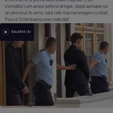
în ochi pentru prima dată după tragedie. Este
incredibil cum arată șoferul drogat, după aproape un
an petrecut în arest. Iată cele mai noi imagini cu Vlad
Pascu! Schimbarea este radicală!
GALERIE (3)