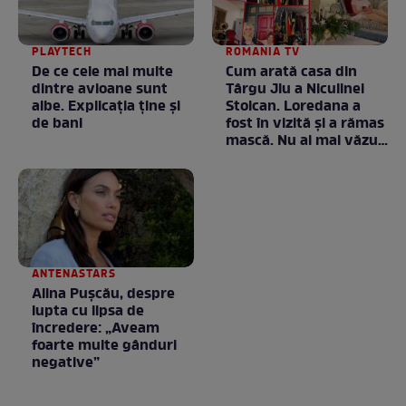
PLAYTECH
ROMANIA TV
De ce cele mai multe
Cum arată casa din
dintre avioane sunt
Târgu Jiu a Niculinei
albe. Explicația ține și
Stoican. Loredana a
de bani
fost în vizită și a rămas
mască. Nu ai mai văzut
la nimeni așa ceva:
Fără cuvinte / VIDEO
ANTENASTARS
Alina Pușcău, despre
lupta cu lipsa de
încredere: „Aveam
foarte multe gânduri
negative”