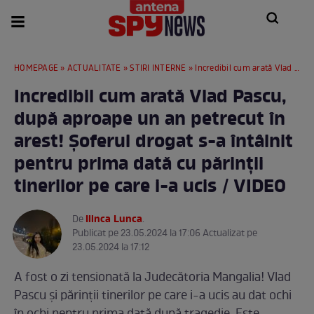
HOMEPAGE
»
ACTUALITATE
»
STIRI INTERNE
» Incredibil cum arată Vlad Pascu, după aproape un an petrecut în arest! Șoferul drogat s-a întâlnit pentru prima dată cu părinții tinerilor pe care i-a ucis / VIDEO
Incredibil cum arată Vlad Pascu,
după aproape un an petrecut în
arest! Șoferul drogat s-a întâlnit
pentru prima dată cu părinții
tinerilor pe care i-a ucis / VIDEO
Ilinca Lunca
De
.
Publicat pe 23.05.2024 la 17:06 Actualizat pe
23.05.2024 la 17:12
A fost o zi tensionată la Judecătoria Mangalia! Vlad
Pascu și părinții tinerilor pe care i-a ucis au dat ochi