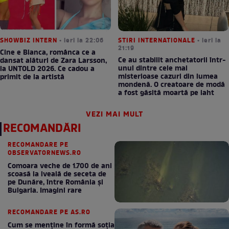
SHOWBIZ INTERN
• ieri la 22:06
STIRI INTERNATIONALE
• ieri la
21:19
Cine e Bianca, românca ce a
Ce au stabilit anchetatorii într-
dansat alături de Zara Larsson,
unul dintre cele mai
la UNTOLD 2026. Ce cadou a
misterioase cazuri din lumea
primit de la artistă
mondenă. O creatoare de modă
a fost găsită moartă pe iaht
VEZI MAI MULT
RECOMANDĂRI
RECOMANDARE PE
OBSERVATORNEWS.RO
Comoara veche de 1.700 de ani
scoasă la iveală de seceta de
pe Dunăre, între România şi
Bulgaria. Imagini rare
RECOMANDARE PE AS.RO
Cum se menţine în formă soţia