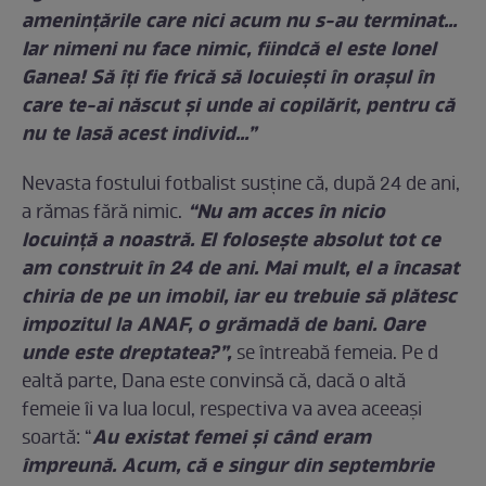
ameninţările care nici acum nu s-au terminat…
Iar nimeni nu face nimic, fiindcă el este Ionel
Ganea! Să îţi fie frică să locuieşti în oraşul în
care te-ai născut şi unde ai copilărit, pentru că
nu te lasă acest individ…”
Nevasta fostului fotbalist susţine că, după 24 de ani,
“Nu am acces în nicio
a rămas fără nimic.
locuinţă a noastră. El foloseşte absolut tot ce
am construit în 24 de ani. Mai mult, el a încasat
chiria de pe un imobil, iar eu trebuie să plătesc
impozitul la ANAF, o grămadă de bani. Oare
unde este dreptatea?”,
se întreabă femeia. Pe d
ealtă parte, Dana este convinsă că, dacă o altă
femeie îi va lua locul, respectiva va avea aceeaşi
Au existat femei şi când eram
soartă: “
împreună. Acum, că e singur din septembrie