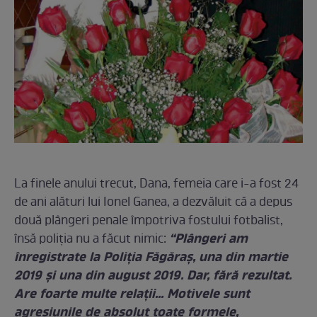
La finele anului trecut, Dana, femeia care i-a fost 24
de ani alături lui Ionel Ganea, a dezvăluit că a depus
două plângeri penale împotriva fostului fotbalist,
“Plângeri am
însă poliţia nu a făcut nimic:
înregistrate la Poliţia Făgăraş, una din martie
2019 şi una din august 2019. Dar, fără rezultat.
Are foarte multe relaţii… Motivele sunt
agresiunile de absolut toate formele,