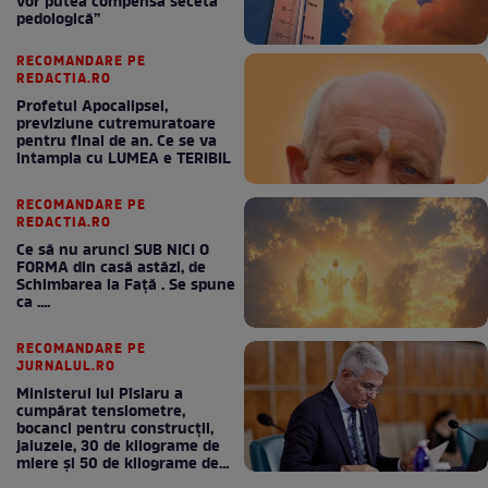
vor putea compensa seceta
pedologică”
RECOMANDARE PE
REDACTIA.RO
Profetul Apocalipsei,
previziune cutremuratoare
pentru final de an. Ce se va
intampla cu LUMEA e TERIBIL
RECOMANDARE PE
REDACTIA.RO
Ce să nu arunci SUB NICI O
FORMA din casă astăzi, de
Schimbarea la Față . Se spune
ca ....
RECOMANDARE PE
JURNALUL.RO
Ministerul lui Pîslaru a
cumpărat tensiometre,
bocanci pentru construcții,
jaluzele, 30 de kilograme de
miere și 50 de kilograme de
cafea