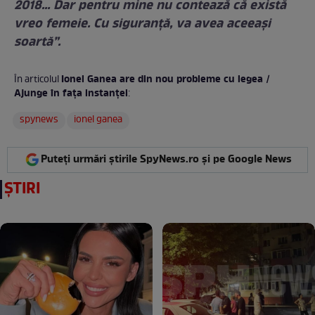
2018… Dar pentru mine nu contează că există
vreo femeie. Cu siguranţă, va avea aceeaşi
soartă”.
Ionel Ganea are din nou probleme cu legea /
În articolul
Ajunge în fața instanței
:
spynews
ionel ganea
Puteți urmări știrile SpyNews.ro și pe Google News
ȘTIRI