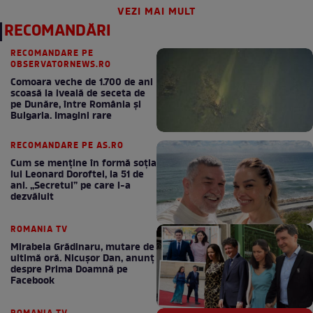
VEZI MAI MULT
RECOMANDĂRI
RECOMANDARE PE
OBSERVATORNEWS.RO
Comoara veche de 1.700 de ani
scoasă la iveală de seceta de
pe Dunăre, între România şi
Bulgaria. Imagini rare
RECOMANDARE PE AS.RO
Cum se menţine în formă soţia
lui Leonard Doroftei, la 51 de
ani. „Secretul” pe care l-a
dezvăluit
ROMANIA TV
Mirabela Grădinaru, mutare de
ultimă oră. Nicuşor Dan, anunţ
despre Prima Doamnă pe
Facebook