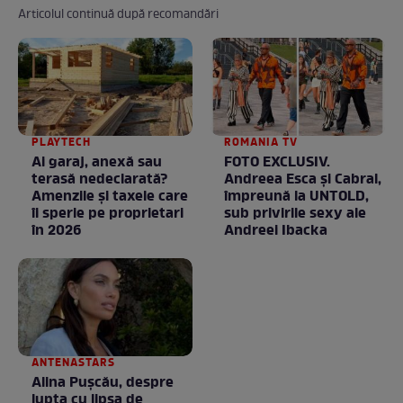
Articolul continuă după recomandări
PLAYTECH
ROMANIA TV
Ai garaj, anexă sau
FOTO EXCLUSIV.
terasă nedeclarată?
Andreea Esca şi Cabral,
Amenzile și taxele care
împreună la UNTOLD,
îi sperie pe proprietari
sub privirile sexy ale
în 2026
Andreei Ibacka
ANTENASTARS
Alina Pușcău, despre
lupta cu lipsa de