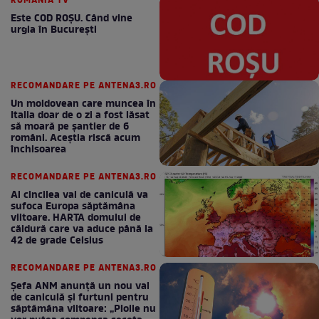
ROMANIA TV
Este COD ROŞU. Când vine
urgia în Bucureşti
RECOMANDARE PE ANTENA3.RO
Un moldovean care muncea în
Italia doar de o zi a fost lăsat
să moară pe şantier de 6
români. Aceștia riscă acum
închisoarea
RECOMANDARE PE ANTENA3.RO
Al cincilea val de caniculă va
sufoca Europa săptămâna
viitoare. HARTA domului de
căldură care va aduce până la
42 de grade Celsius
RECOMANDARE PE ANTENA3.RO
Șefa ANM anunță un nou val
de caniculă și furtuni pentru
săptămâna viitoare: „Ploile nu