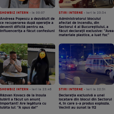
SHOWBIZ INTERN
• la 00:07
STIRI INTERNE
• ieri la 23:54
Andreea Popescu a dezvăluit de
Administratorul blocului
ce recuperarea după operație a
afectat de incendiu, din
devenit dificilă pentru ea.
Sectorul 4 al Bucureștiului, a
Influencerița a făcut confesiuni
făcut declarații exclusive: ”Avea
materiale plastice, a luat foc”
SHOWBIZ INTERN
• ieri la 23:46
STIRI INTERNE
• ieri la 22:51
Răzvan Kovacs de la Insula
Declarația exclusivă a unei
Iubirii a făcut un anunț
locatare din blocul din Sectorul
important! Are legătura cu
4, în care s-a produs explozia.
iubita lui: "A spus da!"
Vecinii au sunat la 112