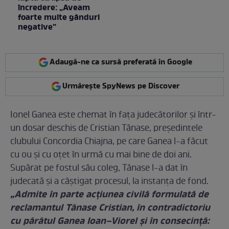
încredere: „Aveam
foarte multe gânduri
negative”
Adaugă-ne ca sursă preferată în Google
Urmărește SpyNews pe Discover
Ionel Ganea este chemat în faţa judecătorilor și într-
un dosar deschis de Cristian Tănase, preşedintele
clubului Concordia Chiajna, pe care Ganea l-a făcut
cu ou şi cu oţet în urmă cu mai bine de doi ani.
Supărat pe fostul său coleg, Tănase l-a dat în
judecată şi a câştigat procesul, la instanţa de fond.
„Admite în parte acţiunea civilă formulată de
reclamantul Tănase Cristian, în contradictoriu
cu pârâtul Ganea Ioan–Viorel şi în consecinţă: