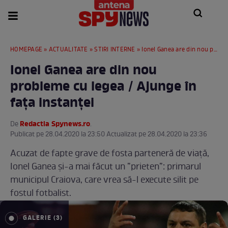
HOMEPAGE
»
ACTUALITATE
»
STIRI INTERNE
» Ionel Ganea are din nou probleme cu legea / Ajunge în fața instanței
Ionel Ganea are din nou
probleme cu legea / Ajunge în
fața instanței
Redactia Spynews.ro
De
.
Publicat pe 28.04.2020 la 23:50 Actualizat pe 28.04.2020 la 23:36
Acuzat de fapte grave de fosta parteneră de viață,
Ionel Ganea și-a mai făcut un ”prieten”: primarul
municipul Craiova, care vrea să-l execute silit pe
fostul fotbalist.
GALERIE (3)