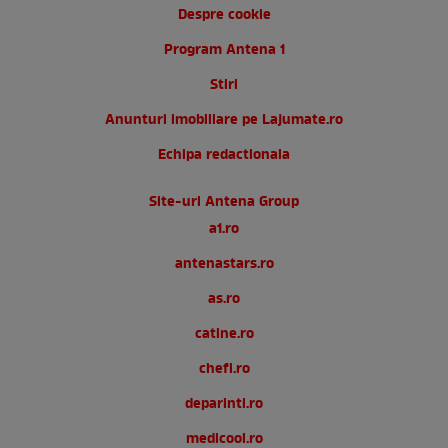
Despre cookie
Program Antena 1
Stiri
Anunturi imobiliare pe Lajumate.ro
Echipa redactionala
Site-uri Antena Group
a1.ro
antenastars.ro
as.ro
catine.ro
chefi.ro
deparinti.ro
medicool.ro