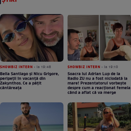
ȘTIRI
SHOWBIZ INTERN
• la 19:48
SHOWBIZ INTERN
• la 19:10
Bella Santiago și Nicu Grigore,
Soacra lui Adrian Lup de la
peripeții în vacanță din
Radio ZU nu a fost niciodată la
Zakynthos. Ce a pățit
mare! Prezentatorul vorbește
cântăreața
despre cum a reacționat femeia
când a aflat că va merge