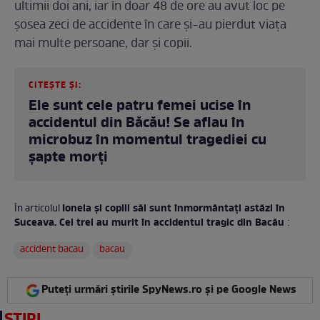
ultimii doi ani, iar în doar 48 de ore au avut loc pe
șosea zeci de accidente în care și-au pierdut viața
mai multe persoane, dar și copii.
CITEȘTE ȘI:
Ele sunt cele patru femei ucise în
accidentul din Băcău! Se aflau în
microbuz în momentul tragediei cu
șapte morți
Ionela și copiii săi sunt înmormântați astăzi în
În articolul
Suceava. Cei trei au murit în accidentul tragic din Bacău
:
accident bacau
bacau
Puteți urmări știrile SpyNews.ro și pe Google News