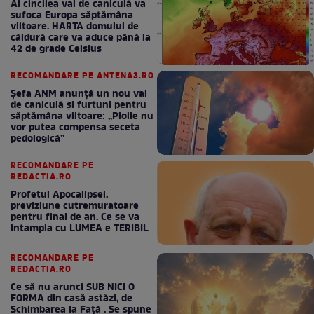
Al cincilea val de caniculă va
sufoca Europa săptămâna
viitoare. HARTA domului de
căldură care va aduce până la
42 de grade Celsius
RECOMANDARE PE ANTENA3.RO
Șefa ANM anunță un nou val
de caniculă și furtuni pentru
săptămâna viitoare: „Ploile nu
vor putea compensa seceta
pedologică”
RECOMANDARE PE
REDACTIA.RO
Profetul Apocalipsei,
previziune cutremuratoare
pentru final de an. Ce se va
intampla cu LUMEA e TERIBIL
RECOMANDARE PE
REDACTIA.RO
Ce să nu arunci SUB NICI O
FORMA din casă astăzi, de
Schimbarea la Față . Se spune