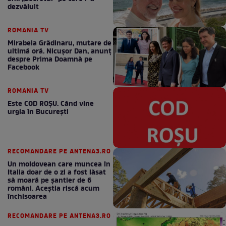
dezvăluit
ROMANIA TV
Mirabela Grădinaru, mutare de
ultimă oră. Nicuşor Dan, anunţ
despre Prima Doamnă pe
Facebook
ROMANIA TV
Este COD ROŞU. Când vine
urgia în Bucureşti
RECOMANDARE PE ANTENA3.RO
Un moldovean care muncea în
Italia doar de o zi a fost lăsat
să moară pe şantier de 6
români. Aceștia riscă acum
închisoarea
RECOMANDARE PE ANTENA3.RO