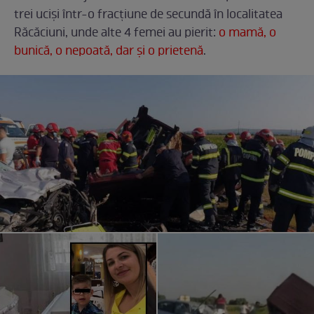
trei uciși într-o fracțiune de secundă în localitatea
Răcăciuni, unde alte 4 femei au pierit:
o mamă, o
bunică, o nepoată, dar și o prietenă
.