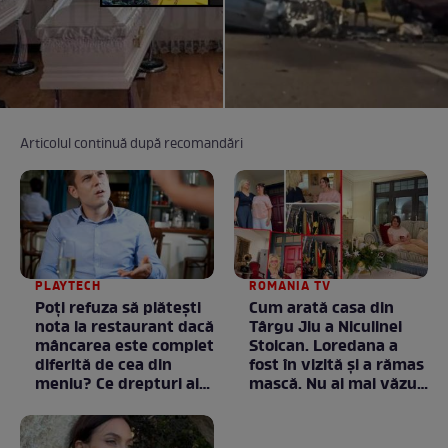
Articolul continuă după recomandări
PLAYTECH
ROMANIA TV
Poți refuza să plătești
Cum arată casa din
nota la restaurant dacă
Târgu Jiu a Niculinei
mâncarea este complet
Stoican. Loredana a
diferită de cea din
fost în vizită și a rămas
meniu? Ce drepturi ai
mască. Nu ai mai văzut
ca client
la nimeni așa ceva:
Fără cuvinte / VIDEO