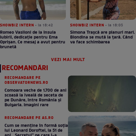
SHOWBIZ INTERN
• la 18:42
SHOWBIZ INTERN
• la 18:05
Romeo Vasiloni de la Insula
Simona Trașcă are planuri mari.
iubirii, dedicație pentru Ema
Blondina se mută la țară. Când
Oprișan. Ce mesaj a avut pentru
va face schimbarea
brunetă
VEZI MAI MULT
RECOMANDĂRI
RECOMANDARE PE
OBSERVATORNEWS.RO
Comoara veche de 1.700 de ani
scoasă la iveală de seceta de
pe Dunăre, între România şi
Bulgaria. Imagini rare
RECOMANDARE PE AS.RO
Cum se menţine în formă soţia
lui Leonard Doroftei, la 51 de
ani. „Secretul” pe care l-a