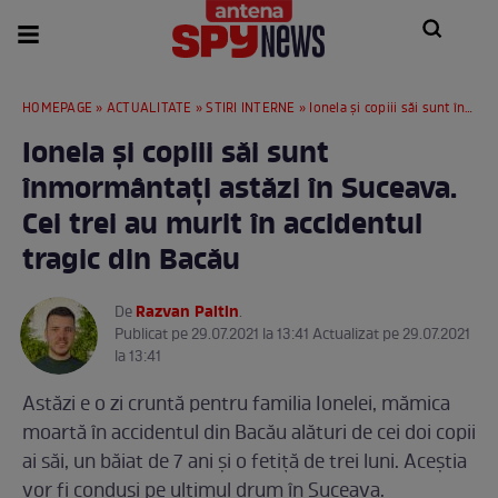
HOMEPAGE
»
ACTUALITATE
»
STIRI INTERNE
» Ionela și copiii săi sunt înmormântați astăzi în Suceava. Cei trei au murit în accidentul tragic din Bacău
Ionela și copiii săi sunt
înmormântați astăzi în Suceava.
Cei trei au murit în accidentul
tragic din Bacău
Razvan Paltin
De
.
Publicat pe 29.07.2021 la 13:41 Actualizat pe 29.07.2021
la 13:41
Astăzi e o zi cruntă pentru familia Ionelei, mămica
moartă în accidentul din Bacău alături de cei doi copii
ai săi, un băiat de 7 ani și o fetiță de trei luni. Aceștia
vor fi conduși pe ultimul drum în Suceava.