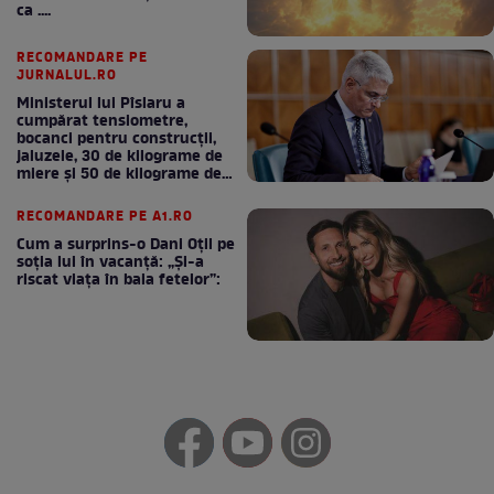
ca ....
RECOMANDARE PE
JURNALUL.RO
Ministerul lui Pîslaru a
cumpărat tensiometre,
bocanci pentru construcții,
jaluzele, 30 de kilograme de
miere și 50 de kilograme de
cafea
RECOMANDARE PE A1.RO
Cum a surprins-o Dani Oțil pe
soția lui în vacanță: „Și-a
riscat viața în baia fetelor”: