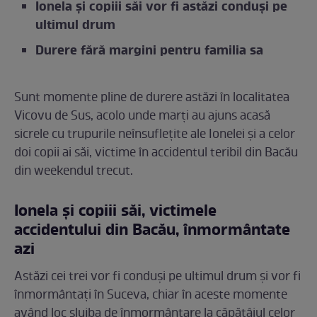
Ionela și copiii săi vor fi astăzi conduși pe
ultimul drum
Durere fără margini pentru familia sa
Sunt momente pline de durere astăzi în localitatea
Vicovu de Sus, acolo unde marți au ajuns acasă
sicrele cu trupurile neînsuflețite ale Ionelei și a celor
doi copii ai săi, victime în accidentul teribil din Bacău
din weekendul trecut.
Ionela și copiii săi, victimele
accidentului din Bacău, înmormântate
azi
Astăzi cei trei vor fi conduși pe ultimul drum și vor fi
înmormântați în Suceva, chiar în aceste momente
având loc slujba de înmormântare la căpătâiul celor