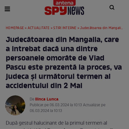
HOMEPAGE
»
ACTUALITATE
»
STIRI INTERNE
» Judecătoarea din Mangalia, care a intrebat dacă una dintre persoanele omorâte de Vlad Pascu este prezentă la proces, va judeca și următorul termen al accidentului din 2 Mai
Judecătoarea din Mangalia, care
a intrebat dacă una dintre
persoanele omorâte de Vlad
Pascu este prezentă la proces, va
judeca și următorul termen al
accidentului din 2 Mai
Ilinca Lunca
De
.
Publicat pe 06.03.2024 la 10:13 Actualizat pe
06.03.2024 la 10:13
După gestul halucinant de la primul termen al