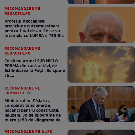
RECOMANDARE PE
REDACTIA.RO
Profetul Apocalipsei,
previziune cutremuratoare
pentru final de an. Ce se va
intampla cu LUMEA e TERIBIL
RECOMANDARE PE
REDACTIA.RO
Ce să nu arunci SUB NICI O
FORMA din casă astăzi, de
Schimbarea la Față . Se spune
ca ....
RECOMANDARE PE
JURNALUL.RO
Ministerul lui Pîslaru a
cumpărat tensiometre,
bocanci pentru construcții,
jaluzele, 30 de kilograme de
miere și 50 de kilograme de
cafea
RECOMANDARE PE A1.RO