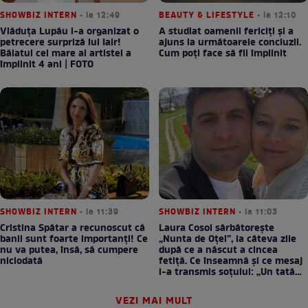
SHOWBIZ INTERN
• la 12:49
BEAUTY & LIFESTYLE
• la 12:10
Vlăduța Lupău i-a organizat o
A studiat oamenii fericiți și a
petrecere surpriză lui Iair!
ajuns la următoarele concluzii.
Băiatul cel mare al artistei a
Cum poți face să fii împlinit
împlinit 4 ani | FOTO
SHOWBIZ INTERN
• la 11:39
SHOWBIZ INTERN
• la 11:03
Cristina Spătar a recunoscut că
Laura Cosoi sărbătorește
banii sunt foarte importanți! Ce
„Nunta de Oțel”, la câteva zile
nu va putea, însă, să cumpere
după ce a născut a cincea
niciodată
fetiță. Ce înseamnă și ce mesaj
i-a transmis soțului: „Un tată
prezent schimbă totul”
VEZI MAI MULT