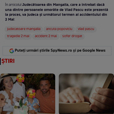
Judecătoarea din Mangalia, care a intrebat dacă
În articolul
una dintre persoanele omorâte de Vlad Pascu este prezentă
la proces, va judeca și următorul termen al accidentului din
2 Mai
:
judecatoare mangalia
ancuta popoviciu
vlad pascu
tragedie 2 mai
accident 2 mai
sofer drogat
Puteți urmări știrile SpyNews.ro și pe Google News
ȘTIRI