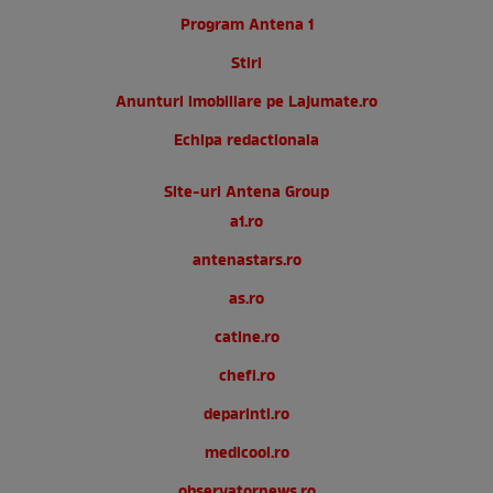
Program Antena 1
Stiri
Anunturi imobiliare pe Lajumate.ro
Echipa redactionala
Site-uri Antena Group
a1.ro
antenastars.ro
as.ro
catine.ro
chefi.ro
deparinti.ro
medicool.ro
observatornews.ro