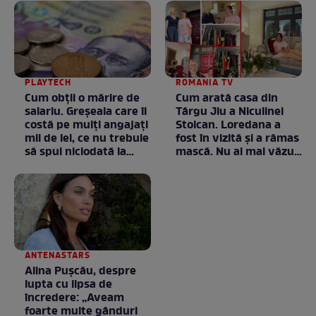
PLAYTECH
ROMANIA TV
Cum obții o mărire de
Cum arată casa din
salariu. Greșeala care îi
Târgu Jiu a Niculinei
costă pe mulți angajați
Stoican. Loredana a
mii de lei, ce nu trebuie
fost în vizită și a rămas
să spui niciodată la
mască. Nu ai mai văzut
negociere
la nimeni așa ceva:
Fără cuvinte / VIDEO
ANTENASTARS
Alina Pușcău, despre
lupta cu lipsa de
încredere: „Aveam
foarte multe gânduri