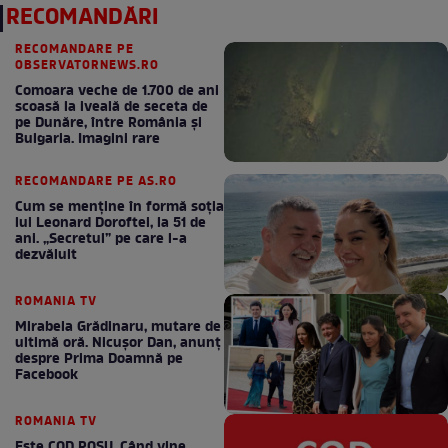
RECOMANDĂRI
RECOMANDARE PE
OBSERVATORNEWS.RO
Comoara veche de 1.700 de ani
scoasă la iveală de seceta de
pe Dunăre, între România şi
Bulgaria. Imagini rare
RECOMANDARE PE AS.RO
Cum se menţine în formă soţia
lui Leonard Doroftei, la 51 de
ani. „Secretul” pe care l-a
dezvăluit
ROMANIA TV
Mirabela Grădinaru, mutare de
ultimă oră. Nicuşor Dan, anunţ
despre Prima Doamnă pe
Facebook
ROMANIA TV
Este COD ROŞU. Când vine