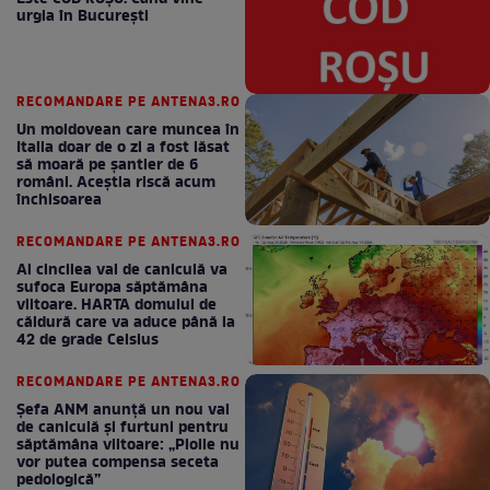
urgia în Bucureşti
RECOMANDARE PE ANTENA3.RO
Un moldovean care muncea în
Italia doar de o zi a fost lăsat
să moară pe şantier de 6
români. Aceștia riscă acum
închisoarea
RECOMANDARE PE ANTENA3.RO
Al cincilea val de caniculă va
sufoca Europa săptămâna
viitoare. HARTA domului de
căldură care va aduce până la
42 de grade Celsius
RECOMANDARE PE ANTENA3.RO
Șefa ANM anunță un nou val
de caniculă și furtuni pentru
săptămâna viitoare: „Ploile nu
vor putea compensa seceta
pedologică”