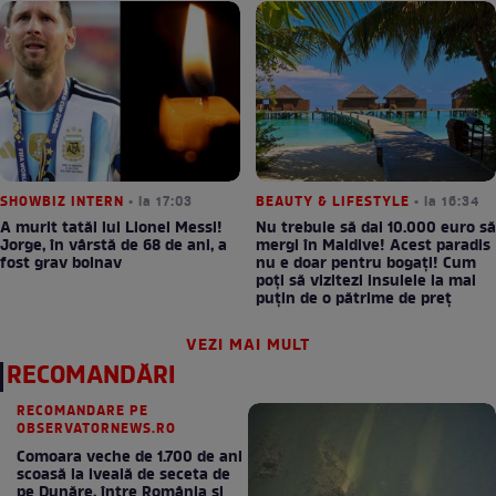
SHOWBIZ INTERN
• la 17:03
BEAUTY & LIFESTYLE
• la 16:34
A murit tatăl lui Lionel Messi!
Nu trebuie să dai 10.000 euro să
Jorge, în vârstă de 68 de ani, a
mergi în Maldive! Acest paradis
fost grav bolnav
nu e doar pentru bogați! Cum
poți să vizitezi insulele la mai
puțin de o pătrime de preț
VEZI MAI MULT
RECOMANDĂRI
RECOMANDARE PE
OBSERVATORNEWS.RO
Comoara veche de 1.700 de ani
scoasă la iveală de seceta de
pe Dunăre, între România şi