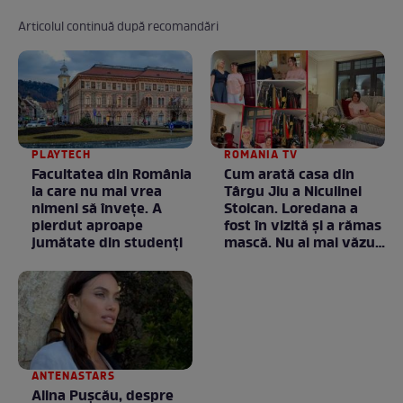
Articolul continuă după recomandări
PLAYTECH
ROMANIA TV
Facultatea din România
Cum arată casa din
la care nu mai vrea
Târgu Jiu a Niculinei
nimeni să înveţe. A
Stoican. Loredana a
pierdut aproape
fost în vizită și a rămas
jumătate din studenţi
mască. Nu ai mai văzut
la nimeni așa ceva:
Fără cuvinte / VIDEO
ANTENASTARS
Alina Pușcău, despre