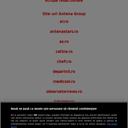
Echipa redactionala
Site-uri Antena Group
a1.ro
antenastars.ro
as.ro
catine.ro
chefi.ro
deparinti.ro
medicool.ro
observatornews.ro
tvhappy.ro
Nouă ne pasă ca datele tale personale să rămână confidențiale
useit.ro
589
Noi și partenerii noștri
stocăm și/sau accesăm informații pe dispozitivul dvs., precum identificatorii cookie
unici pentru prelucrarea datelor cu caracter personal. Puteți accepta sau gestiona preferințele dvs. făcând clic
zutv.ro
mai jos, respectiv vă puteți opune utilizării unui interes legitim în orice moment pe pagina cu politica de
Mai multe
confidențialitate. Aceste alegeri vor fi raportate partenerilor noștri și nu vă vor afecta navigarea.
detalii