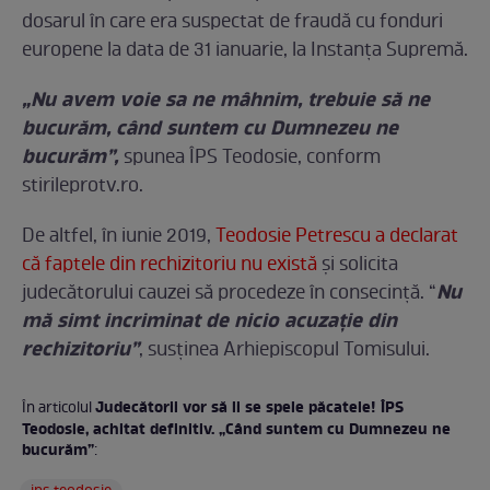
dosarul în care era suspectat de fraudă cu fonduri
europene la data de 31 ianuarie, la Instanţa Supremă.
„Nu avem voie sa ne mâhnim, trebuie să ne
bucurăm, când suntem cu Dumnezeu ne
bucurăm”,
spunea ÎPS Teodosie, conform
stirileprotv.ro.
De altfel, în iunie 2019,
Teodosie Petrescu a declarat
că faptele din rechizitoriu nu există
şi solicita
Nu
judecătorului cauzei să procedeze în consecinţă. “
mă simt incriminat de nicio acuzaţie din
rechizitoriu”
, susţinea Arhiepiscopul Tomisului.
Judecătorii vor să li se spele păcatele! ÎPS
În articolul
Teodosie, achitat definitiv. „Când suntem cu Dumnezeu ne
bucurăm”
: