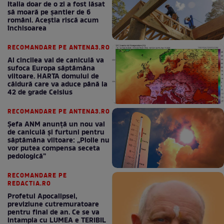
Italia doar de o zi a fost lăsat
să moară pe şantier de 6
români. Aceștia riscă acum
închisoarea
RECOMANDARE PE ANTENA3.RO
Al cincilea val de caniculă va
sufoca Europa săptămâna
viitoare. HARTA domului de
căldură care va aduce până la
42 de grade Celsius
RECOMANDARE PE ANTENA3.RO
Șefa ANM anunță un nou val
de caniculă și furtuni pentru
săptămâna viitoare: „Ploile nu
vor putea compensa seceta
pedologică”
RECOMANDARE PE
REDACTIA.RO
Profetul Apocalipsei,
previziune cutremuratoare
pentru final de an. Ce se va
intampla cu LUMEA e TERIBIL