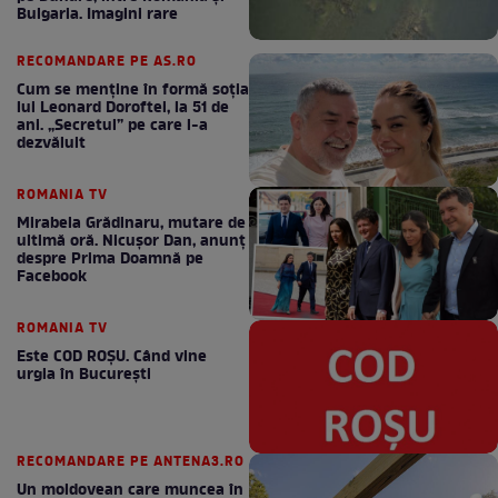
Bulgaria. Imagini rare
RECOMANDARE PE AS.RO
Cum se menţine în formă soţia
lui Leonard Doroftei, la 51 de
ani. „Secretul” pe care l-a
dezvăluit
ROMANIA TV
Mirabela Grădinaru, mutare de
ultimă oră. Nicuşor Dan, anunţ
despre Prima Doamnă pe
Facebook
ROMANIA TV
Este COD ROŞU. Când vine
urgia în Bucureşti
RECOMANDARE PE ANTENA3.RO
Un moldovean care muncea în