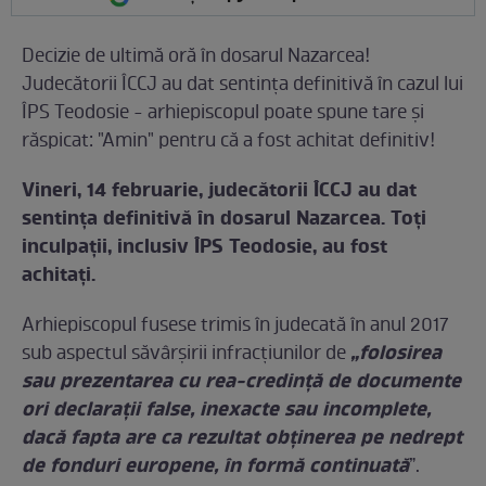
Decizie de ultimă oră în dosarul Nazarcea!
Judecătorii ÎCCJ au dat sentinţa definitivă în cazul lui
ÎPS Teodosie - arhiepiscopul poate spune tare şi
răspicat: "Amin" pentru că a fost achitat definitiv!
Vineri, 14 februarie, judecătorii ÎCCJ au dat
sentinţa definitivă în dosarul Nazarcea. Toţi
inculpaţii, inclusiv ÎPS Teodosie, au fost
achitaţi.
Arhiepiscopul fusese trimis în judecată în anul 2017
„folosirea
sub aspectul săvârşirii infracţiunilor de
sau prezentarea cu rea-credinţă de documente
ori declaraţii false, inexacte sau incomplete,
dacă fapta are ca rezultat obţinerea pe nedrept
de fonduri europene, în formă continuată
”.