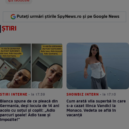
ips teodosie
Puteți urmări știrile SpyNews.ro și pe Google News
ȘTIRI
STIRI INTERNE
• la 17:39
SHOWBIZ INTERN
• la 17:10
Bianca spune de ce pleacă din
Cum arată vila superbă în care
Germania, deși locuia de 14 ani
s-a cazat Ilinca Vandici la
acolo cu soțul și copiii: „Adio
Monaco. Vedeta se află în
parcuri goale! Adio taxe și
vacanță
impozite!”