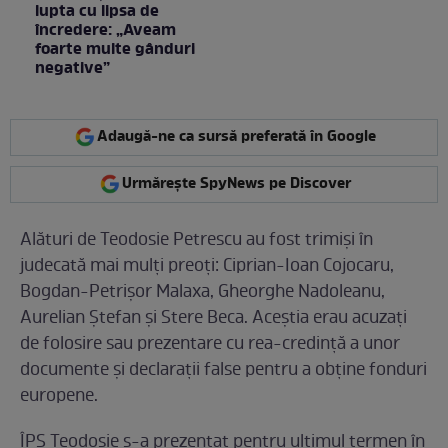
lupta cu lipsa de
încredere: „Aveam
foarte multe gânduri
negative”
Adaugă-ne ca sursă preferată în Google
Urmărește SpyNews pe Discover
Alături de Teodosie Petrescu au fost trimişi în
judecată mai mulţi preoţi: Ciprian-Ioan Cojocaru,
Bogdan-Petrişor Malaxa, Gheorghe Nadoleanu,
Aurelian Ştefan şi Stere Beca. Aceştia erau acuzaţi
de folosire sau prezentare cu rea-credinţă a unor
documente şi declaraţii false pentru a obţine fonduri
europene.
ÎPS Teodosie s-a prezentat pentru ultimul termen în