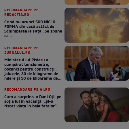
RECOMANDARE PE
REDACTIA.RO
Ce să nu arunci SUB NICI O
FORMA din casă astăzi, de
Schimbarea la Față . Se spune
ca ....
RECOMANDARE PE
JURNALUL.RO
Ministerul lui Pîslaru a
cumpărat tensiometre,
bocanci pentru construcții,
jaluzele, 30 de kilograme de
miere și 50 de kilograme de
cafea
RECOMANDARE PE A1.RO
Cum a surprins-o Dani Oțil pe
soția lui în vacanță: „Și-a
riscat viața în baia fetelor”: