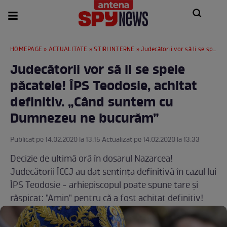
HOMEPAGE
»
ACTUALITATE
»
STIRI INTERNE
» Judecătorii vor să li se spele păcatele! ÎPS Teodosie, achitat definitiv. „Când suntem cu Dumnezeu ne bucurăm”
Judecătorii vor să li se spele
păcatele! ÎPS Teodosie, achitat
definitiv. „Când suntem cu
Dumnezeu ne bucurăm”
Publicat pe 14.02.2020 la 13:15 Actualizat pe 14.02.2020 la 13:33
Decizie de ultimă oră în dosarul Nazarcea!
Judecătorii ÎCCJ au dat sentinţa definitivă în cazul lui
ÎPS Teodosie - arhiepiscopul poate spune tare şi
răspicat: "Amin" pentru că a fost achitat definitiv!