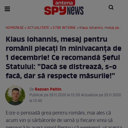
HOMEPAGE
»
ACTUALITATE
»
STIRI INTERNE
» Klaus Iohannis, mesaj pentru românii plecați în minivacanța de 1 decembrie! Ce recomandă Șeful Statului: ”Dacă se distrează, s-o facă, dar să respecte măsurile!”
Klaus Iohannis, mesaj pentru
românii plecați în minivacanța de
1 decembrie! Ce recomandă Șeful
Statului: ”Dacă se distrează, s-o
facă, dar să respecte măsurile!”
Razvan Paltin
De
.
Publicat pe 29.11.2020 la 13:39 Actualizat pe 29.11.2020
la 13:46
Este o perioadă grea pentru români, mai ales că
acum vin și sărbătorile de iarnă și fiecare vrea să