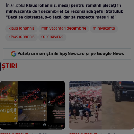
Klaus Iohannis, mesaj pentru românii plecați în
În articolul
minivacanța de 1 decembrie! Ce recomandă Șeful Statului:
”Dacă se distrează, s-o facă, dar să respecte măsurile!”
:
klaus iohannis
minivacanta 1 decembrie
minivacanta
klaus iohannis
coronavirus
Puteți urmări știrile SpyNews.ro și pe Google News
ȘTIRI