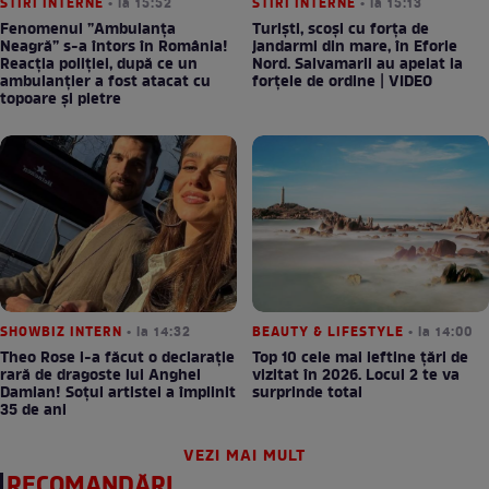
STIRI INTERNE
• la 15:52
STIRI INTERNE
• la 15:13
Fenomenul ”Ambulanța
Turiști, scoși cu forța de
Neagră” s-a întors în România!
jandarmi din mare, în Eforie
Reacția poliției, după ce un
Nord. Salvamarii au apelat la
ambulanțier a fost atacat cu
forțele de ordine | VIDEO
topoare și pietre
SHOWBIZ INTERN
• la 14:32
BEAUTY & LIFESTYLE
• la 14:00
Theo Rose i-a făcut o declarație
Top 10 cele mai ieftine țări de
rară de dragoste lui Anghel
vizitat în 2026. Locul 2 te va
Damian! Soțul artistei a împlinit
surprinde total
35 de ani
VEZI MAI MULT
RECOMANDĂRI