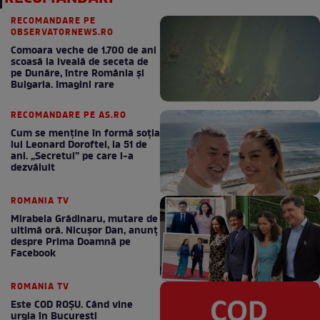
RECOMANDARE PE
OBSERVATORNEWS.RO
Comoara veche de 1.700 de ani
scoasă la iveală de seceta de
pe Dunăre, între România şi
Bulgaria. Imagini rare
RECOMANDARE PE AS.RO
Cum se menţine în formă soţia
lui Leonard Doroftei, la 51 de
ani. „Secretul” pe care l-a
dezvăluit
ROMANIA TV
Mirabela Grădinaru, mutare de
ultimă oră. Nicuşor Dan, anunţ
despre Prima Doamnă pe
Facebook
ROMANIA TV
Este COD ROŞU. Când vine
urgia în Bucureşti