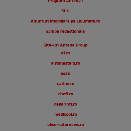
Program Antena 1
Stiri
Anunturi imobiliare pe Lajumate.ro
Echipa redactionala
Site-uri Antena Group
a1.ro
antenastars.ro
as.ro
catine.ro
chefi.ro
deparinti.ro
medicool.ro
observatornews.ro