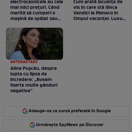
electrocasnicele au cele
Cum arată locuința de
mai mici prețuri. Când
vis în care stă Ilinca
merită să cumperi o
Vandici la Monaco în
mașină de spălat sau
timpul vacanței. Luxul
un frigider
e în starea lui pură.
Totul arată ca în filme!
/ GALERIE FOTO
ANTENASTARS
Alina Pușcău, despre
lupta cu lipsa de
încredere: „Aveam
foarte multe gânduri
negative”
Adaugă-ne ca sursă preferată în Google
Urmărește SpyNews pe Discover