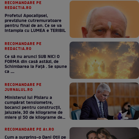
RECOMANDARE PE
REDACTIA.RO
Profetul Apocalipsei,
previziune cutremuratoare
pentru final de an. Ce se va
intampla cu LUMEA e TERIBIL
RECOMANDARE PE
REDACTIA.RO
Ce să nu arunci SUB NICI O
FORMA din casă astăzi, de
Schimbarea la Față . Se spune
ca ....
RECOMANDARE PE
JURNALUL.RO
Ministerul lui Pîslaru a
cumpărat tensiometre,
bocanci pentru construcții,
jaluzele, 30 de kilograme de
miere și 50 de kilograme de
cafea
RECOMANDARE PE A1.RO
Cum a surprins-o Dani Oțil pe