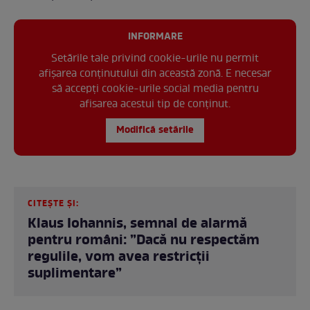
INFORMARE
Setările tale privind cookie-urile nu permit
afișarea conținutului din această zonă. E necesar
să accepți cookie-urile social media pentru
afisarea acestui tip de conținut.
Modifică setările
CITEȘTE ȘI:
Klaus Iohannis, semnal de alarmă
pentru români: ”Dacă nu respectăm
regulile, vom avea restricții
suplimentare”