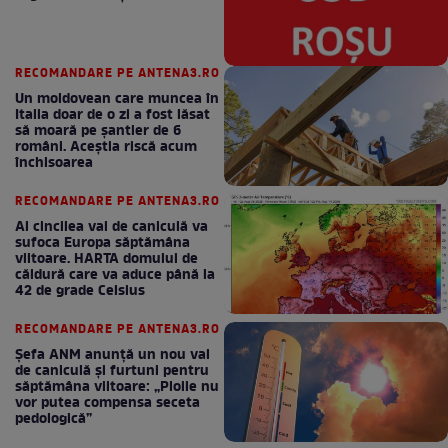
RECOMANDARE PE ANTENA3.RO
Un moldovean care muncea în
Italia doar de o zi a fost lăsat
să moară pe şantier de 6
români. Aceștia riscă acum
închisoarea
RECOMANDARE PE ANTENA3.RO
Al cincilea val de caniculă va
sufoca Europa săptămâna
viitoare. HARTA domului de
căldură care va aduce până la
42 de grade Celsius
RECOMANDARE PE ANTENA3.RO
Șefa ANM anunță un nou val
de caniculă și furtuni pentru
săptămâna viitoare: „Ploile nu
vor putea compensa seceta
pedologică”