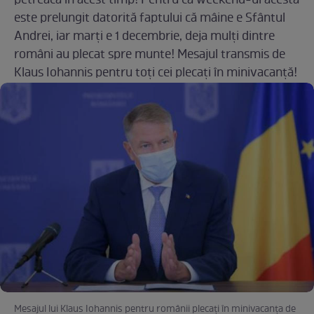
petreacă în acest timp! Pentru că weekend-ul acesta
este prelungit datorită faptului că mâine e Sfântul
Andrei, iar marți e 1 decembrie, deja mulți dintre
români au plecat spre munte! Mesajul transmis de
Klaus Iohannis pentru toți cei plecați în minivacanță!
Mesajul lui Klaus Iohannis pentru românii plecați în minivacanța de