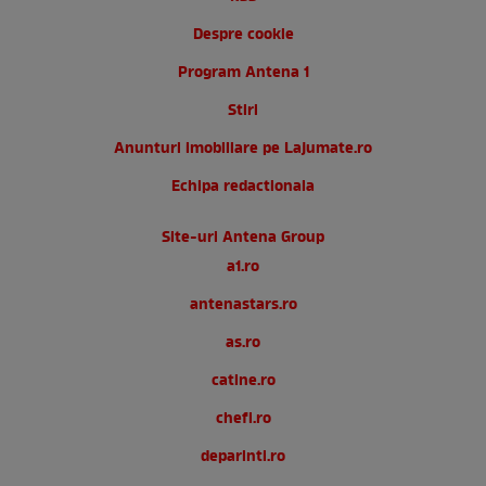
Despre cookie
Program Antena 1
Stiri
Anunturi imobiliare pe Lajumate.ro
Echipa redactionala
Site-uri Antena Group
a1.ro
antenastars.ro
as.ro
catine.ro
chefi.ro
deparinti.ro