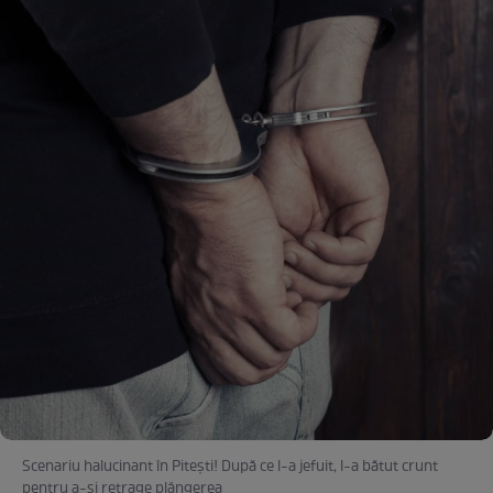
Scenariu halucinant în Piteşti! După ce l-a jefuit, l-a bătut crunt
pentru a-şi retrage plângerea