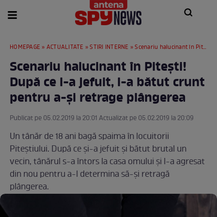
HOMEPAGE
»
ACTUALITATE
»
STIRI INTERNE
» Scenariu halucinant în Piteşti! După ce l-a jefuit, l-a bătut crunt pentru a-şi retrage plângerea
Scenariu halucinant în Piteşti!
După ce l-a jefuit, l-a bătut crunt
pentru a-şi retrage plângerea
Publicat pe 05.02.2019 la 20:01 Actualizat pe 05.02.2019 la 20:09
Un tânăr de 18 ani bagă spaima în locuitorii
Piteştiului. După ce şi-a jefuit şi bătut brutal un
vecin, tânărul s-a întors la casa omului şi l-a agresat
din nou pentru a-l determina să-şi retragă
plângerea.