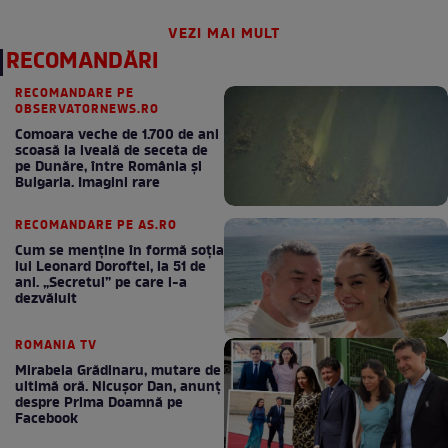
VEZI MAI MULT
RECOMANDĂRI
RECOMANDARE PE
OBSERVATORNEWS.RO
Comoara veche de 1.700 de ani
scoasă la iveală de seceta de
pe Dunăre, între România şi
Bulgaria. Imagini rare
RECOMANDARE PE AS.RO
Cum se menţine în formă soţia
lui Leonard Doroftei, la 51 de
ani. „Secretul” pe care l-a
dezvăluit
ROMANIA TV
Mirabela Grădinaru, mutare de
ultimă oră. Nicuşor Dan, anunţ
despre Prima Doamnă pe
Facebook