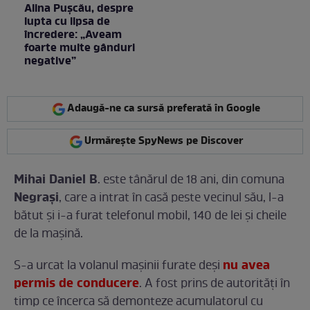
Alina Pușcău, despre
lupta cu lipsa de
încredere: „Aveam
foarte multe gânduri
negative”
Adaugă-ne ca sursă preferată în Google
Urmărește SpyNews pe Discover
Mihai Daniel B
. este tânărul de 18 ani, din comuna
Negraşi
, care a intrat în casă peste vecinul său, l-a
bătut şi i-a furat telefonul mobil, 140 de lei şi cheile
de la maşină.
nu avea
S-a urcat la volanul maşinii furate deşi
permis de conducere
. A fost prins de autorităţi în
timp ce încerca să demonteze acumulatorul cu