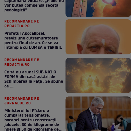
săptămâna viitoare: „Ploile nu
vor putea compensa seceta
pedologică”
RECOMANDARE PE
REDACTIA.RO
Profetul Apocalipsei,
previziune cutremuratoare
pentru final de an. Ce se va
intampla cu LUMEA e TERIBIL
RECOMANDARE PE
REDACTIA.RO
Ce să nu arunci SUB NICI O
FORMA din casă astăzi, de
Schimbarea la Față . Se spune
ca ....
RECOMANDARE PE
JURNALUL.RO
Ministerul lui Pîslaru a
cumpărat tensiometre,
bocanci pentru construcții,
jaluzele, 30 de kilograme de
miere și 50 de kilograme de