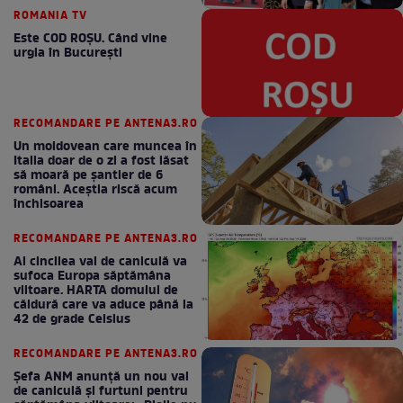
ROMANIA TV
Este COD ROŞU. Când vine
urgia în Bucureşti
RECOMANDARE PE ANTENA3.RO
Un moldovean care muncea în
Italia doar de o zi a fost lăsat
să moară pe şantier de 6
români. Aceștia riscă acum
închisoarea
RECOMANDARE PE ANTENA3.RO
Al cincilea val de caniculă va
sufoca Europa săptămâna
viitoare. HARTA domului de
căldură care va aduce până la
42 de grade Celsius
RECOMANDARE PE ANTENA3.RO
Șefa ANM anunță un nou val
de caniculă și furtuni pentru