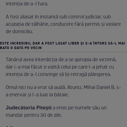
intenţia de a-l fura.
A fost plasat în instanţă sub control judiciar, sub
acuzaţia de tâlhărie, conducere fără permis şi violare
de domiciliu.
ESTE INCREDIBIL DAR A FOST LĂSAT LIBER ŞI S-A ÎNTORS SĂ-L MAI
BATĂ O DATĂ PE VECIN
Tânărul avea interdicţia de a se apropia de victimă,
dar i-a mai făcut o vizită celui pe care l-a jefuit cu
intenţia de a-l convinge să îşi retragă plângerea.
Omul nici nu a vrut să audă. Atunci, Mihai Daniel B, s-
a enervat şi l-a luat la bătaie.
Judecătoria Piteşti
a emis pe numele său un
mandat pentru 30 de zile.