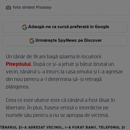
foto simbol Pixabay
Adaugă-ne ca sursă preferată în Google
Urmărește SpyNews pe Discover
Un tânăr de 18 ani bagă spaima în locuitorii
Piteştiului
. După ce şi-a jefuit şi bătut brutal un
vecin, tânărul s-a întors la casa omului şi l-a agresat
din nou pentru a-l determina să-şi retragă
plângerea.
Ceea ce este uluitor este că tânărul a fost lăsat în
libertate. În plus, fusese emisă o interdicţie pe
numele său pentru a nu se apropia de victimă.
TÂNĂRUL ŞI-A AGRESAT VECINUL, I-A FURAT BANII, TELEFONUL ŞI