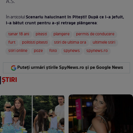
A.S.
Scenariu halucinant în Piteşti! După ce l-a jefuit,
În articolul
l-a bătut crunt pentru a-şi retrage plângerea
:
tanar 18 ani
pitesti
plangere
permis de conducere
furt
politisti pitesti
stiri de ultima ora
ultimele stiri
stiri online
poze
foto
spynews
spynews.ro
Puteți urmări știrile SpyNews.ro și pe Google News
ȘTIRI