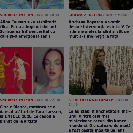
SHOWBIZ INTERN
• ieri la 23:14
SHOWBIZ INTERN
• ieri la 22:43
Alina Ceușan și-a sărbătorit
Andreea Popescu a vorbit
fiica. Perla a împlinit doi ani.
despre intervenția estetică! Ce
Scrisoarea influenceriței cu
mărime a ales la sâni și cât de
care și-a emoționat fanii
mult s-a învinețit la față
SHOWBIZ INTERN
• ieri la 22:06
STIRI INTERNATIONALE
• ieri la
21:19
Cine e Bianca, românca ce a
Ce au stabilit anchetatorii într-
dansat alături de Zara Larsson,
unul dintre cele mai
la UNTOLD 2026. Ce cadou a
misterioase cazuri din lumea
primit de la artistă
mondenă. O creatoare de modă
a fost găsită moartă pe iaht