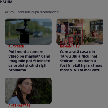
MAŞINA
Articolul continuă după recomandări
PLAYTECH
ROMANIA TV
Poți monta camere
Cum arată casa din
video pe mașină? Când
Târgu Jiu a Niculinei
imaginile pot fi folosite
Stoican. Loredana a
ca probă și când riști
fost în vizită și a rămas
probleme
mască. Nu ai mai văzut
la nimeni așa ceva:
Fără cuvinte / VIDEO
ANTENASTARS