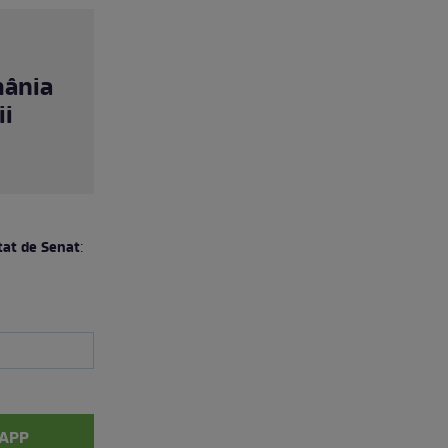
mânia
ii
tat de Senat
:
APP