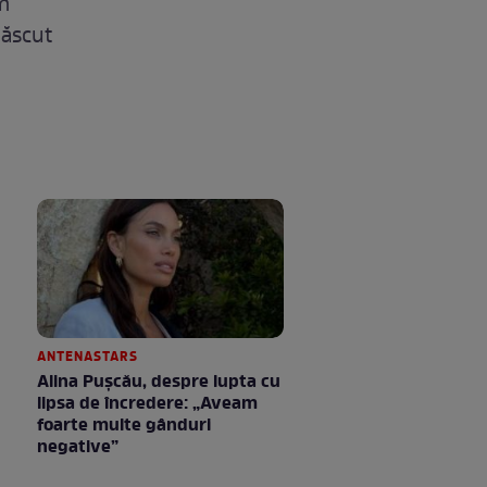
um
născut
ANTENASTARS
Alina Pușcău, despre lupta cu
lipsa de încredere: „Aveam
foarte multe gânduri
negative”