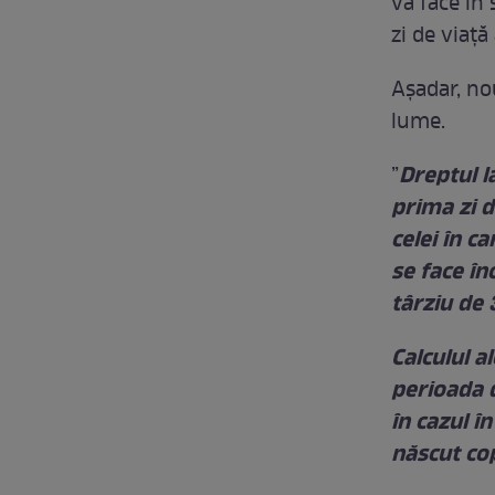
va face în 
zi de viață 
Așadar, no
lume.
Dreptul l
”
prima zi d
celei în ca
se face în
târziu de 
Calculul a
perioada d
în cazul î
născut cop