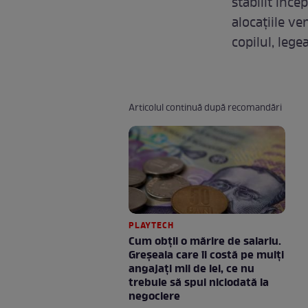
stabilit înc
alocațiile v
copilul, lege
Articolul continuă după recomandări
PLAYTECH
Cum obții o mărire de salariu.
Greșeala care îi costă pe mulți
angajați mii de lei, ce nu
trebuie să spui niciodată la
negociere