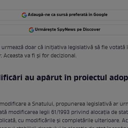
/ VIDEO
Adaugă-ne ca sursă preferată în Google
Urmărește SpyNews pe Discover
urmează doar că inițiativa legislativă să fie votată
. Aceasta va fi și for decizional.
ficări au apărut în proiectul adop
modificare a Snatului, propunerea legislativă ar ur
tă modificarea legii 61/1993 privind alocația de sta
blicată, cu modificările şi completările ulterioare. A