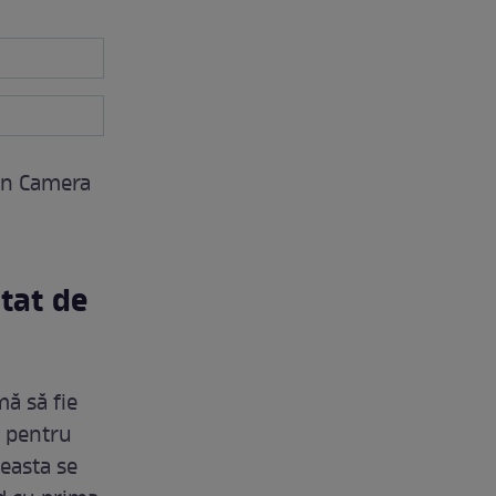
 în Camera
tat de
mă să fie
t pentru
ceasta se