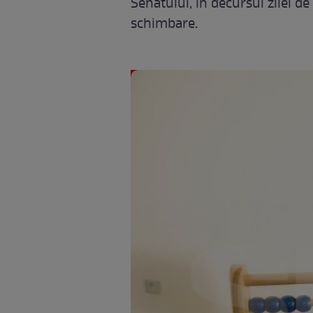
Senatului, în decursul zilei d
schimbare.