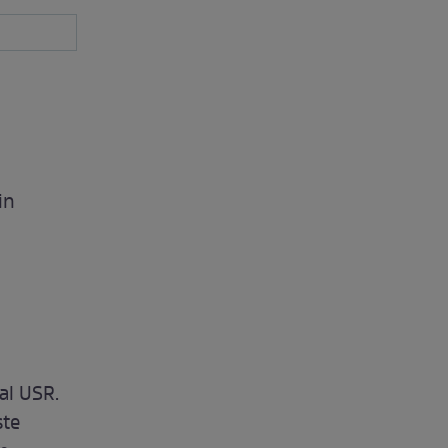
in
 al USR.
ste