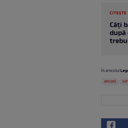
CITEȘTE 
Câți 
după 
trebu
Lege
În articolul
alocatii
se