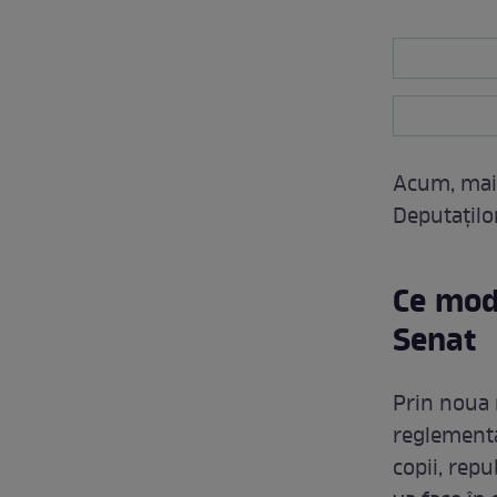
Acum, mai 
Deputaților
Ce modi
Senat
Prin noua 
reglementa
copii, repu