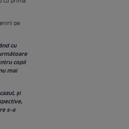
nd cu prima
nirii pe
pând cu
a următoare
entru copii
 nu mai
cazul, și
spective,
are s-a