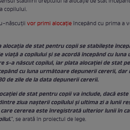
sensul stabilirii dreptului la alocație de stat începâ
a copilului.
u-născuții
vor primi alocație
începând cu prima a ve
a alocația de stat pentru copii se stabilește înce
e viață a copilului şi se acordă începând cu lun
re s-a născut copilul, iar plata alocației de stat p
cepând cu luna următoare depunerii cererii, dar
30 de zile de la data depunerii cererii.
locației de stat pentru copii va include, dacă este 
intre ziua nașterii copilului și ultima zi a lunii re
n care cererea este înregistrată ulterior lunii în c
ilul.
”, se arată în proiectul de lege.