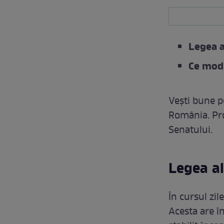
Legea a
Ce modi
Vești bune pe
România. Pro
Senatului.
Legea al
În cursul zil
Acesta are în