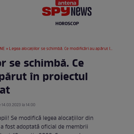
HOROSCOP
RNE
» Legea alocațiilor se schimbă. Ce modificări au apărut în proiectul adoptat de Senat
or se schimbă. Ce
părut în proiectul
at
e 14.03.2023 la 14:00
pii! Se modifică legea alocațiilor din
 fost adoptată oficial de membrii