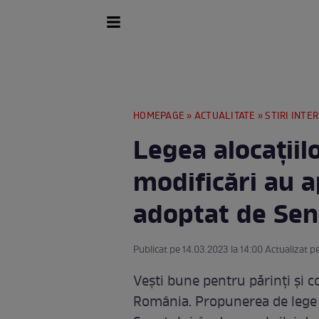
HOMEPAGE
»
ACTUALITATE
»
STIRI INTE
Legea alocațiil
modificări au a
adoptat de Sen
Publicat pe 14.03.2023 la 14:00 Actualizat p
Vești bune pentru părinți și co
România. Propunerea de lege a