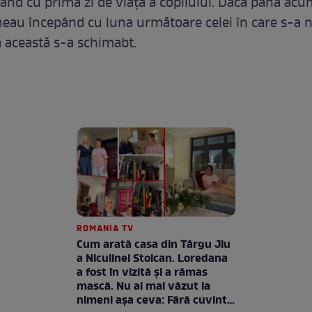
epând cu prima zi de viață a copilului. Dacă până ac
eneau începând cu luna următoare celei în care s-a 
a această s-a schimabt.
ROMANIA TV
Cum arată casa din Târgu Jiu
a Niculinei Stoican. Loredana
a fost în vizită și a rămas
mască. Nu ai mai văzut la
nimeni așa ceva: Fără cuvinte