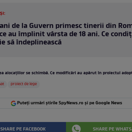
ȘI:
bani de la Guvern primesc tinerii din Ro
ce au împlinit vârsta de 18 ani. Ce condiț
ie să îndeplinească
a alocațiilor se schimbă. Ce modificări au apărut în proiectul adop
nat
proiect de lege
Puteți urmări știrile SpyNews.ro și pe Google News
SHARE PE FACEBOOK
SHARE PE WHATS