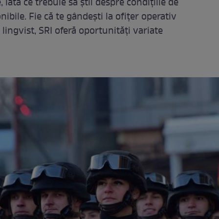
 iată ce trebuie să știi despre condițiile de
nibile. Fie că te gândești la ofițer operativ
 lingvist, SRI oferă oportunități variate