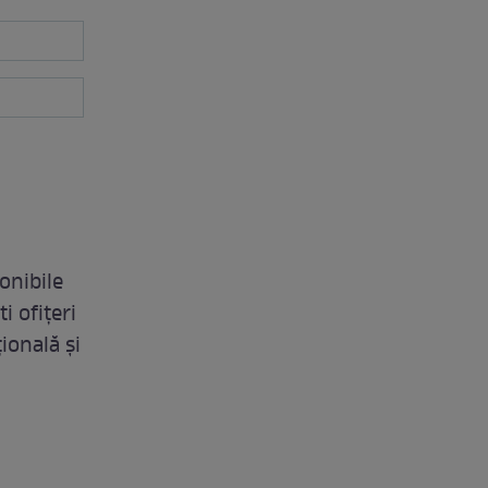
ponibile
i ofițeri
ională și