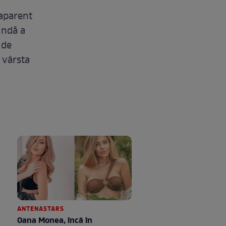
 aparent
undă a
 de
u vârsta
ANTENASTARS
Oana Monea, încă în