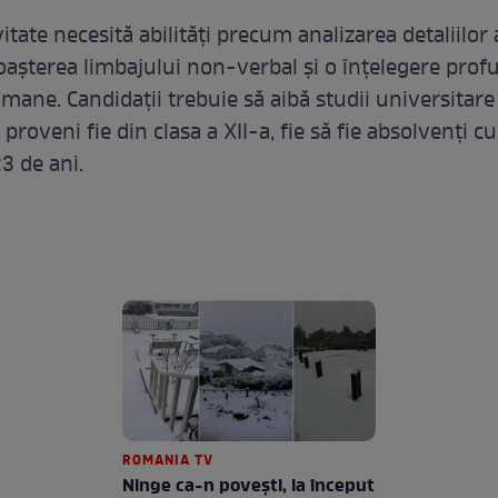
itate necesită abilități precum analizarea detaliilor
așterea limbajului non-verbal și o înțelegere prof
umane. Candidații trebuie să aibă studii universitare
t proveni fie din clasa a XII-a, fie să fie absolvenți c
3 de ani.
ROMANIA TV
Ninge ca-n povești, la început