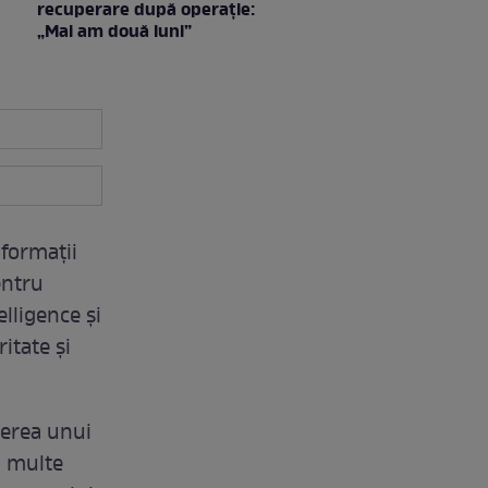
recuperare după operație:
„Mai am două luni”
formații
entru
elligence și
itate și
terea unui
i multe