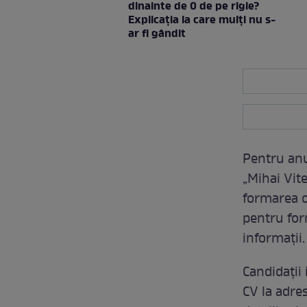
dinainte de 0 de pe rigle?
Explicaţia la care mulţi nu s-
ar fi gândit
Pentru anu
„Mihai Vit
formarea of
pentru form
informații.
Candidații 
CV la adre