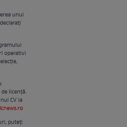
terea unui
declarați
ogramului
i operativi
elecție,
u
de licență.
unui CV la
dcnews.ro
ri, puteți