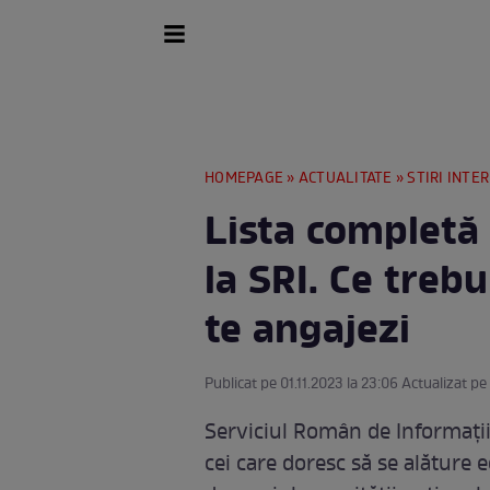
HOMEPAGE
»
ACTUALITATE
»
STIRI INTE
Lista completă 
la SRI. Ce trebu
te angajezi
Publicat pe 01.11.2023 la 23:06 Actualizat pe
Serviciul Român de Informații 
cei care doresc să se alăture ec