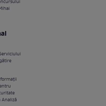
oncursului
Mihai
nal
Serviciului
gătire
formații
pentru
curitate
a Analiză