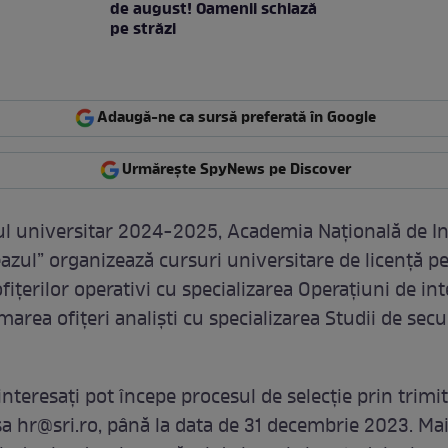
de august! Oamenii schiază
pe străzi
Adaugă-ne ca sursă preferată în Google
Urmărește SpyNews pe Discover
l universitar 2024-2025, Academia Națională de In
eazul” organizează cursuri universitare de licență p
ițerilor operativi cu specializarea Operațiuni de int
area ofițeri analiști cu specializarea Studii de secur
interesați pot începe procesul de selecție prin trimi
sa
hr@sri.ro
, până la data de 31 decembrie 2023. Ma