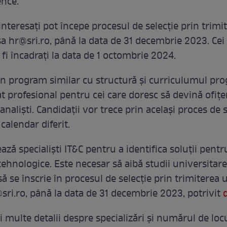
ence.
interesați pot începe procesul de selecție prin trimi
sa
hr@sri.ro
, până la data de 31 decembrie 2023. Cei 
fi încadrați la data de 1 octombrie 2024.
un program similar cu structură și curriculumul pr
t profesional pentru cei care doresc să devină ofițer
 analiști. Candidații vor trece prin același proces de s
calendar diferit.
ază specialiști IT&C pentru a identifica soluții pentr
ehnologice. Este necesar să aibă studii universitare 
să se înscrie în procesul de selecție prin trimiterea 
sri.ro
, până la data de 31 decembrie 2023, potrivit
multe detalii despre specializări și numărul de locu