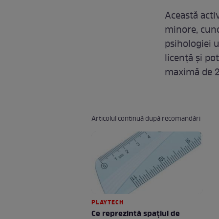
Această activ
minore, cuno
psihologiei 
licență și po
maximă de 2
Articolul continuă după recomandări
PLAYTECH
Ce reprezintă spaţiul de