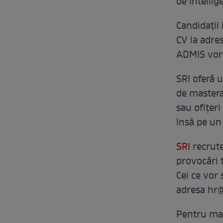
de Intellig
Candidații 
CV la adre
ADMIS vor 
SRI oferă 
de mastera
sau ofițeri
însă pe un 
SRI
recrute
provocări t
Cei ce vor 
adresa
hr@
Pentru mai 