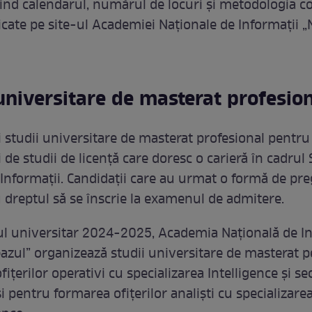
ivind calendarul, numărul de locuri și metodologia c
licate pe site-ul Academiei Naționale de Informații „
universitare de masterat profesio
și studii universitare de masterat profesional pentru
 de studii de licență care doresc o carieră în cadrul 
nformații. Candidații care au urmat o formă de pre
u dreptul să se înscrie la examenul de admitere.
l universitar 2024-2025, Academia Națională de In
eazul” organizează studii universitare de masterat 
ițerilor operativi cu specializarea Intelligence și se
i pentru formarea ofițerilor analiști cu specializare