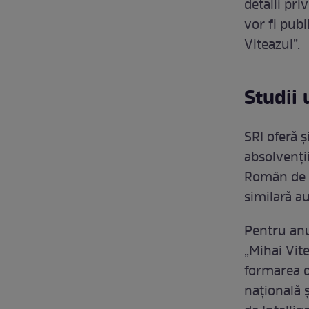
detalii pr
vor fi pub
Viteazul”.
Studii 
SRI oferă 
absolvenții
Român de I
similară a
Pentru anu
„Mihai Vit
formarea of
națională ș