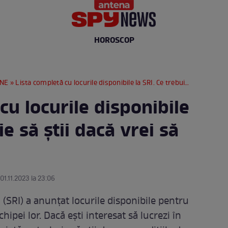
HOROSCOP
RNE
» Lista completă cu locurile disponibile la SRI. Ce trebuie să știi dacă vrei să te angajezi
cu locurile disponibile
ie să știi dacă vrei să
 01.11.2023 la 23:06
(SRI) a anunțat locurile disponibile pentru
hipei lor. Dacă ești interesat să lucrezi în