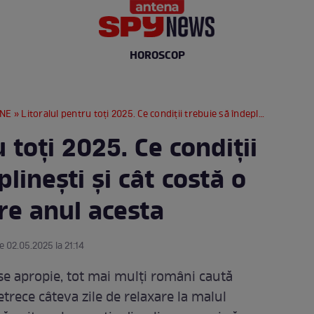
HOROSCOP
RNE
» Litoralul pentru toți 2025. Ce condiții trebuie să îndeplinești și cât costă o noapte de cazare anul acesta
 toți 2025. Ce condiții
linești și cât costă o
re anul acesta
e 02.05.2025 la 21:14
se apropie, tot mai mulți români caută
etrece câteva zile de relaxare la malul