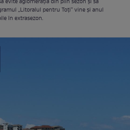
să evite aglomerația din plin sezon și să
gramul „Litoralul pentru Toți” vine și anul
ile în extrasezon.