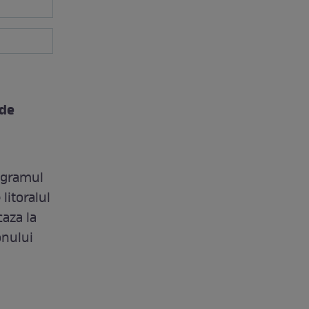
 de
rogramul
 litoralul
caza la
onului