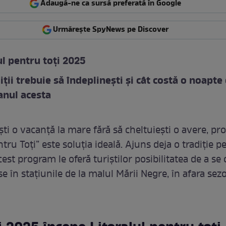
Adaugă-ne ca sursă preferată în Google
Urmărește SpyNews pe Discover
ul pentru toți 2025
iții trebuie să îndeplinești și cât costă o noapte
anul acesta
ști o vacanță la mare fără să cheltuiești o avere, p
ntru Toți” este soluția ideală. Ajuns deja o tradiție pe
st program le oferă turiștilor posibilitatea de a se 
e în stațiunile de la malul Mării Negre, în afara sez