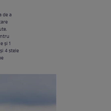
a de a
care
ute.
entru
e și 1
i 4 stele
pe