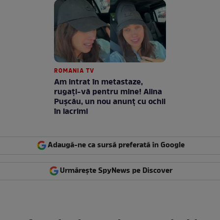
ROMANIA TV
Am intrat în metastaze,
rugaţi-vă pentru mine! Alina
Puşcău, un nou anunţ cu ochii
în lacrimi
Adaugă-ne ca sursă preferată în Google
Urmărește SpyNews pe Discover