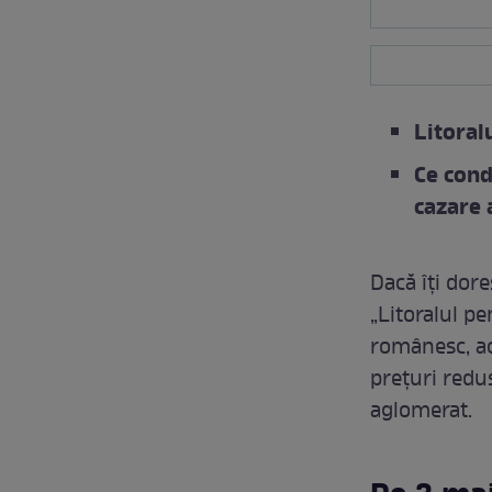
Litoral
Ce cond
cazare 
Dacă îți dore
„Litoralul pe
românesc, ace
prețuri redus
aglomerat.