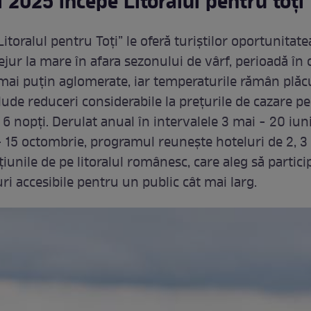
 2025 începe Litoralul pentru toți
toralul pentru Toți” le oferă turiștilor oportunitate
ejur la mare în afara sezonului de vârf, perioadă în 
 mai puțin aglomerate, iar temperaturile rămân plăc
clude reduceri considerabile la prețurile de cazare p
6 nopți. Derulat anual în intervalele 3 mai - 20 iuni
 15 octombrie, programul reunește hoteluri de 2, 3 ș
țiunile de pe litoralul românesc, care aleg să partici
ri accesibile pentru un public cât mai larg.