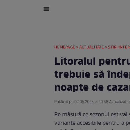
HOMEPAGE
»
ACTUALITATE
»
STIRI INTE
Litoralul pentru
trebuie să îndep
noapte de caza
Publicat pe 02.05.2025 la 20:58 Actualizat p
Pe măsură ce sezonul estival 
variante accesibile pentru a p