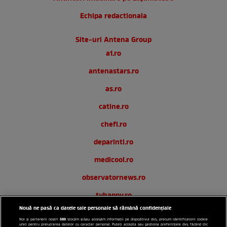
Echipa redactionala
Site-uri Antena Group
a1.ro
antenastars.ro
as.ro
catine.ro
chefi.ro
deparinti.ro
medicool.ro
observatornews.ro
tvhappy.ro
Nouă ne pasă ca datele tale personale să rămână confidențiale
useit.ro
589
Noi și partenerii noștri
stocăm și/sau accesăm informații pe dispozitivul dvs., precum identificatorii cookie
unici pentru prelucrarea datelor cu caracter personal. Puteți accepta sau gestiona preferințele dvs. făcând clic