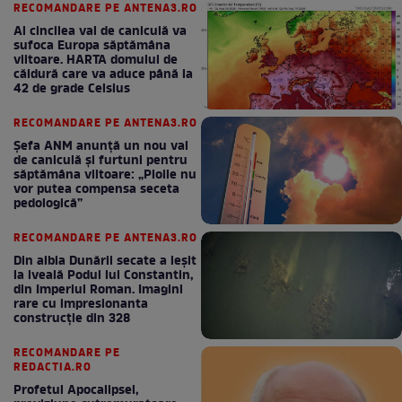
RECOMANDARE PE ANTENA3.RO
Al cincilea val de caniculă va
sufoca Europa săptămâna
viitoare. HARTA domului de
căldură care va aduce până la
42 de grade Celsius
RECOMANDARE PE ANTENA3.RO
Șefa ANM anunță un nou val
de caniculă și furtuni pentru
săptămâna viitoare: „Ploile nu
vor putea compensa seceta
pedologică”
RECOMANDARE PE ANTENA3.RO
Din albia Dunării secate a ieșit
la iveală Podul lui Constantin,
din Imperiul Roman. Imagini
rare cu impresionanta
construcție din 328
RECOMANDARE PE
REDACTIA.RO
Profetul Apocalipsei,