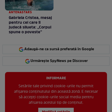
ANTENASTARS
Gabriela Cristea, mesaj
pentru cei care îi
judecă silueta: „Corpul
spune o poveste”
Adaugă-ne ca sursă preferată în Google
Urmărește SpyNews pe Discover
INFORMARE
Setările tale privind cookie-urile nu permit
afișarea conținutului din această zonă. E necesar
să accepți cookie-urile social media pentru
afisarea acestui tip de conținut.