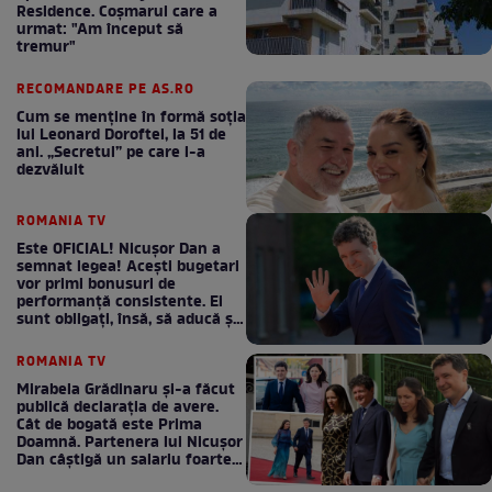
Residence. Coşmarul care a
urmat: "Am început să
tremur"
RECOMANDARE PE AS.RO
Cum se menţine în formă soţia
lui Leonard Doroftei, la 51 de
ani. „Secretul” pe care l-a
dezvăluit
ROMANIA TV
Este OFICIAL! Nicușor Dan a
semnat legea! Acești bugetari
vor primi bonusuri de
performanță consistente. Ei
sunt obligați, însă, să aducă și
bani la bugetul de stat
ROMANIA TV
Mirabela Grădinaru și-a făcut
publică declarația de avere.
Cât de bogată este Prima
Doamnă. Partenera lui Nicușor
Dan câștigă un salariu foarte
bun în fiecare lună!