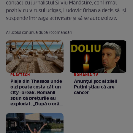
contact cu jurnalistul Silviu Mânăstire, confirmat
pozitiv cu virusul ucigaș, Ludovic Orban a decis să-și
suspende întreaga activitate și să se autoizoleze.
Articolul continuă după recomandări
PLAYTECH
ROMANIA TV
Plaja din Thassos unde
Anunţul şoc al zilei!
o zi poate costa cât un
Puţini ştiau că are
city-break. Românii
cancer
spun că prețurile au
explodat: „După o oră
am plecat”