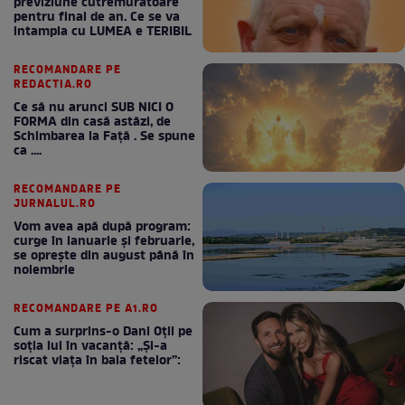
previziune cutremuratoare
pentru final de an. Ce se va
intampla cu LUMEA e TERIBIL
RECOMANDARE PE
REDACTIA.RO
Ce să nu arunci SUB NICI O
FORMA din casă astăzi, de
Schimbarea la Față . Se spune
ca ....
RECOMANDARE PE
JURNALUL.RO
Vom avea apă după program:
curge în ianuarie și februarie,
se oprește din august până în
noiembrie
RECOMANDARE PE A1.RO
Cum a surprins-o Dani Oțil pe
soția lui în vacanță: „Și-a
riscat viața în baia fetelor”: