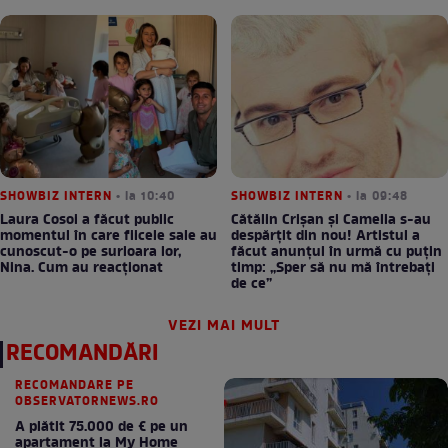
SHOWBIZ INTERN
• la 10:40
SHOWBIZ INTERN
• la 09:48
Laura Cosoi a făcut public
Cătălin Crișan și Camelia s-au
momentul în care fiicele sale au
despărțit din nou! Artistul a
cunoscut-o pe surioara lor,
făcut anunțul în urmă cu puțin
Nina. Cum au reacționat
timp: „Sper să nu mă întrebați
de ce”
VEZI MAI MULT
RECOMANDĂRI
RECOMANDARE PE
OBSERVATORNEWS.RO
A plătit 75.000 de € pe un
apartament la My Home