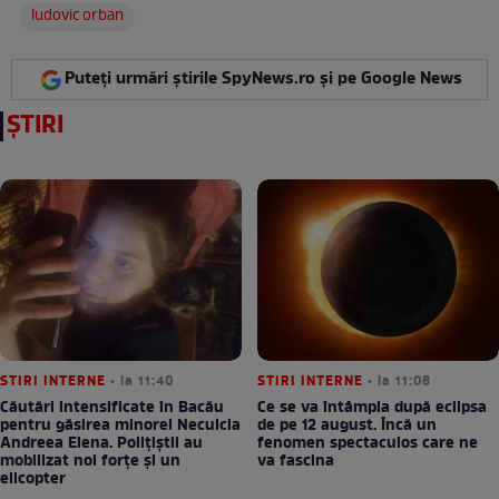
ludovic orban
Puteți urmări știrile SpyNews.ro și pe Google News
ȘTIRI
STIRI INTERNE
• la 11:40
STIRI INTERNE
• la 11:08
Căutări intensificate în Bacău
Ce se va întâmpla după eclipsa
pentru găsirea minorei Neculcia
de pe 12 august. Încă un
Andreea Elena. Polițiștii au
fenomen spectaculos care ne
mobilizat noi forțe și un
va fascina
elicopter