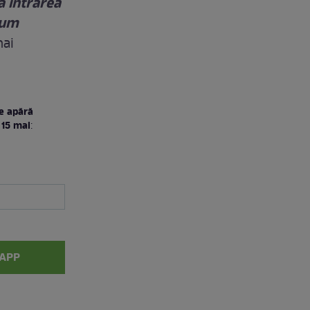
ă intrarea
cum
mai
re apără
 15 mai
:
APP