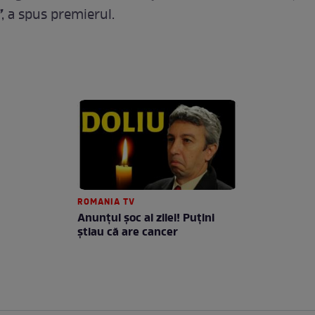
”
, a spus premierul.
ROMANIA TV
Anunţul şoc al zilei! Puţini
ştiau că are cancer