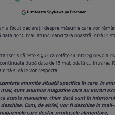
Urmărește SpyNews pe Discover
n a făcut declarații despre măsurile care vor rămâ
 data de 15 mai, atunci când țara noastră intră în st
transmis că este sigur că cetățenii înțeleg nevoia m
 continuate după data de 15 mai, odată cu intrarea
alertă și că le vor respecta.
zentate anumite situații specifice în care, în an
p mall, sunt anumite magazine care au intrări ext
ca aceste magazine, chiar dacă sunt în interiorul
ie deschise. Cum, de altfel, vor fi deschise în mall-
 magazinele care desfac produsele alimentare,