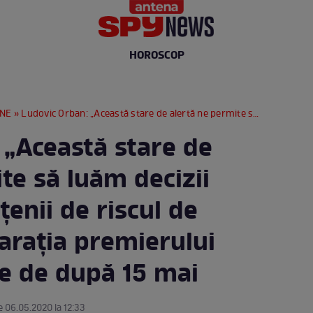
HOROSCOP
RNE
» Ludovic Orban: „Această stare de alertă ne permite să luăm decizii care apără cetățenii de riscul de infectare”. Declarația premierului despre măsurile de după 15 mai
 „Această stare de
te să luăm decizii
țenii de riscul de
larația premierului
e de după 15 mai
e 06.05.2020 la 12:33