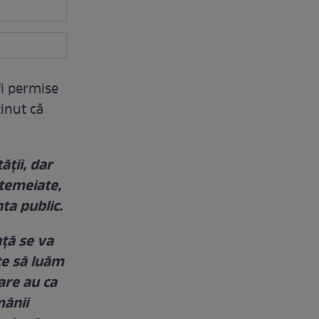
fi permise
inut că
ății, dar
ntemeiate,
ta public.
ță se va
te să luăm
care au ca
mânii