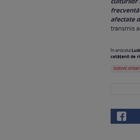
culturilor
frecventă 
afectate 
transmis a
Lud
În articolul
cetățenii de r
ludovic orban