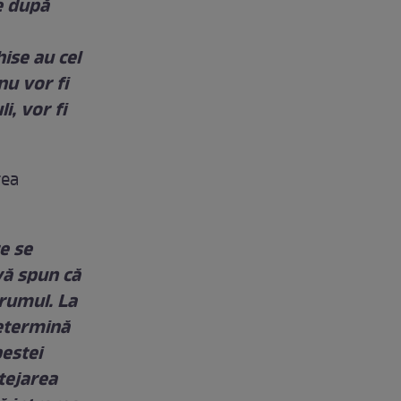
e după
hise au cel
nu vor fi
i, vor fi
rea
e se
vă spun că
rumul. La
etermină
pestei
otejarea