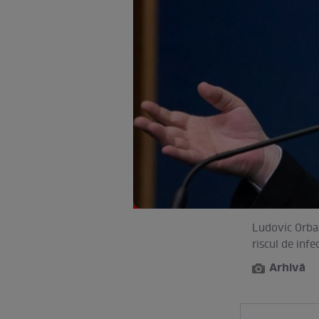
Ludovic Orban
riscul de inf
Arhivă