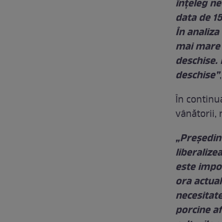
înțeleg n
data de 15
În analiza
mai mare r
deschise. 
deschise”
În continu
vânătorii, 
„Președint
liberalize
este impo
ora actua
necesitate
porcine af