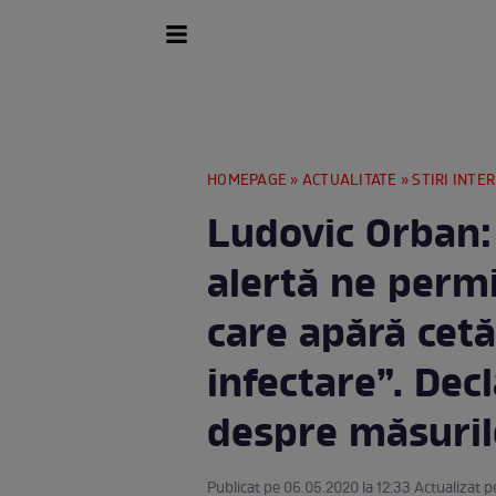
HOMEPAGE
»
ACTUALITATE
»
STIRI INTE
Ludovic Orban:
alertă ne permi
care apără cetă
infectare”. Dec
despre măsuril
Publicat pe 06.05.2020 la 12:33 Actualizat p