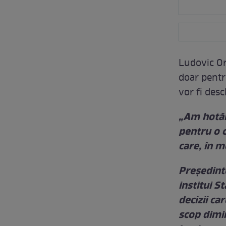
Ludovic Orb
doar pentr
vor fi des
„Am hotărâ
pentru o 
care, în m
Președint
institui S
decizii ca
scop dimin