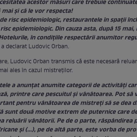
ecesitatea acestor măsuri care trebuie continuat
 mai și că le vor respecta!
 de risc epidemiologic, restaurantele în spații înc
isc epidemiologic. Din cauza asta, după 15 mai, 
Hotelurile, în condițiile respectării anumitor regul
, a declarat Ludovic Orban.
are, Ludovic Orban transmis că este necesară relua
mai ales în cazul mistreților.
ele a anunțat anumite categorii de activități car
ază, printre care pescuitul și vânătoarea. Pot să 
rtant pentru vânătoarea de mistreți să se dea d
lă sunt două motive extrem de puternice care d
a reluării vânătorii. Pe de o parte, răspândirea 
ricane și (...), pe de altă parte, este vorba de pr