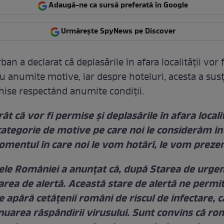
Adaugă-ne ca sursă preferată în Google
Urmărește SpyNews pe Discover
an a declarat că deplasările în afara localității vor 
u anumite motive, iar despre hoteluri, acesta a susț
chise respectând anumite condiții.
t că vor fi permise și deplasările în afara localit
categorie de motive pe care noi le considerăm î
omentul în care noi le vom hotărî, le vom prezen
ele României a anunțat că, după Starea de urgen
tarea de alertă. Această stare de alertă ne permi
re apără cetățenii români de riscul de infectare, 
uarea răspândirii virusului. Sunt convins că ro