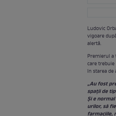
Ludovic Orba
vigoare după
alertă.
Premierul a 
care trebuie
în starea de 
„Au fost pre
spații de ti
Și e normal 
urilor, să f
farmaciile,