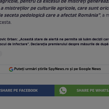
 agricole, pentru că excesul de mistreți genereaz
a mistreților pe culturile agricole, care sunt ori
de seceta pedologică care a afectat România”
, a 
cesta.
ovic Orban: „Această stare de alertă ne permite să luăm decizii ca
iscul de infectare”. Declarația premierului despre măsurile de după
Puteți urmări știrile SpyNews.ro și pe Google News
SHARE PE FACEBOOK
SHARE PE WHATS