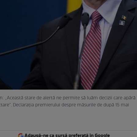
: „Această stare de alertă ne permite să luăm decizii care apără 
ectare”. Declarația premierului despre măsurile de după 15 mai
Adaugă-ne ca sursă preferată în Google