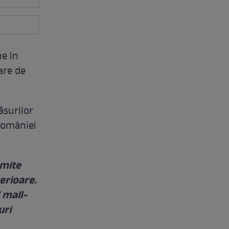
ne în
are de
ăsurilor
 României
umite
erioare.
 mall-
uri