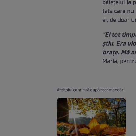
băieţelul la
tată care nu 
ei, de doar u
"El tot timpu
ştiu. Era vi
braţe. Mă 
Maria, pentr
Articolul continuă după recomandări