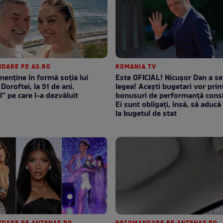
DARE PE AS.RO
ROMANIA TV
enţine în formă soţia lui
Este OFICIAL! Nicușor Dan a s
Doroftei, la 51 de ani.
legea! Acești bugetari vor prim
l” pe care l-a dezvăluit
bonusuri de performanță consi
Ei sunt obligați, însă, să aducă 
la bugetul de stat