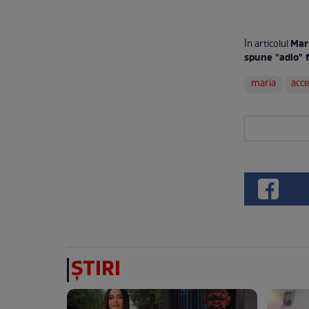
Mari
În articolul
spune "adio" f
maria
acce
ȘTIRI