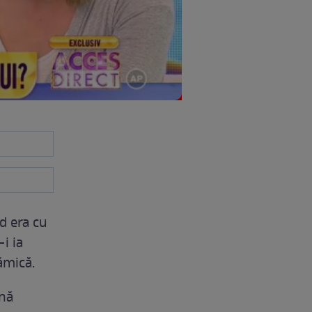
nd era cu
i ia
ămică.
ină