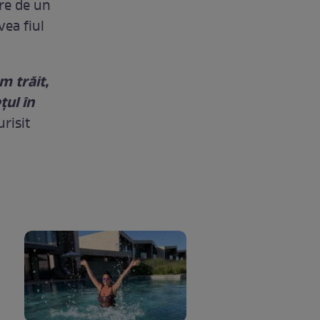
ire de un
vea fiul
am trăit,
ţul în
risit