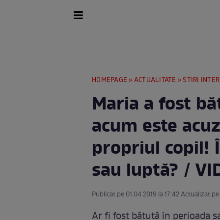
HOMEPAGE
»
ACTUALITATE
»
STIRI INTE
Maria a fost băt
acum este acuza
propriul copil! 
sau luptă? / V
Publicat pe 01.04.2019 la 17:42 Actualizat pe
Ar fi fost bătută în perioada s