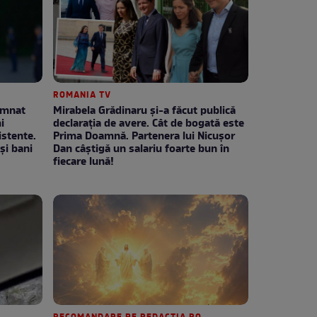
ROMANIA TV
emnat
Mirabela Grădinaru și-a făcut publică
i
declarația de avere. Cât de bogată este
stente.
Prima Doamnă. Partenera lui Nicușor
și bani
Dan câștigă un salariu foarte bun în
fiecare lună!