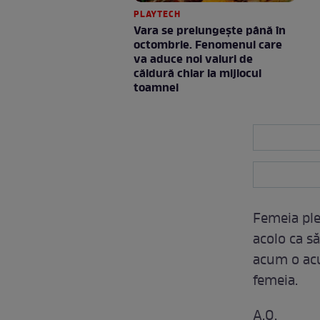
PLAYTECH
Vara se prelungeşte până în
octombrie. Fenomenul care
va aduce noi valuri de
căldură chiar la mijlocul
toamnei
Femeia ple
acolo ca să
acum o acu
femeia.
A.O.