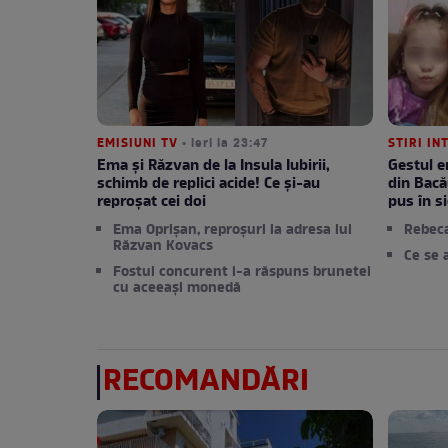
EMISIUNI TV
• ieri la 23:47
STIRI IN
Ema și Răzvan de la Insula Iubirii,
Gestul e
schimb de replici acide! Ce și-au
din Bacă
reproșat cei doi
pus în si
Ema Oprișan, reproșuri la adresa lui
Rebec
Răzvan Kovacs
Ce se 
Fostul concurent i-a răspuns brunetei
cu aceeași monedă
RECOMANDĂRI