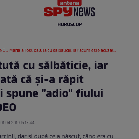
HOROSCOP
RNE
» Maria a fost bătută cu sălbăticie, iar acum este acuzată că şi-a răpit propriul copil! Îi spune "adio" fiului sau luptă? / VIDEO
ută cu sălbăticie, iar
tă că şi-a răpit
Îi spune "adio" fiului
IDEO
 01.04.2019 la 17:44
arcinii, dar şi după ce a născut, când era cu