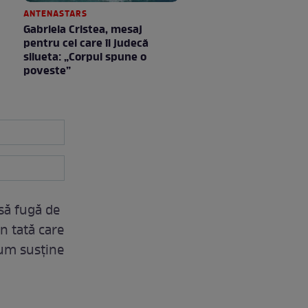
ANTENASTARS
Gabriela Cristea, mesaj
pentru cei care îi judecă
silueta: „Corpul spune o
poveste”
 să fugă de
Un tată care
cum susţine