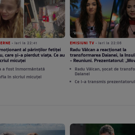
TERNE
• ieri la 22:41
EMISIUNI TV
• ieri la 22:06
moționant al părinților fetiței
Radu Vâlcan a reacționat la
u, care și-a pierdut viața. Ce au
transformarea Daianei, la Insula
criul micuței
- Reuniuni. Prezentatorul: „Wo
a a fost înmormântată
Radu Vâlcan, șocat de transf
Daianei
afla în sicriul micuței
Ce i-a transmis prezentatorul