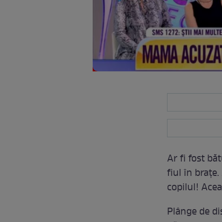
Ar fi fost bă
fiul în braţ
copilul! Ace
Plânge de di