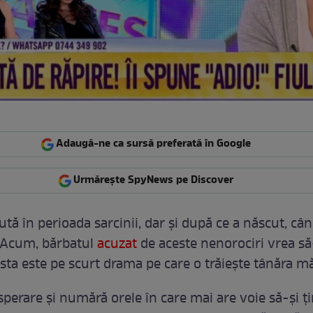
Adaugă-ne ca sursă preferată în Google
Urmărește SpyNews pe Discover
tută în perioada sarcinii, dar şi după ce a născut, câ
e. Acum, bărbatul
acuzat
de aceste nenorociri vrea să-
asta este pe scurt drama pe care o trăieşte tânăra m
sperare şi numără orele în care mai are voie să-şi ţ