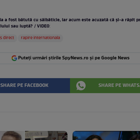
a a fost bătută cu sălbăticie, iar acum este acuzată că şi-a răpit pro
iului sau luptă? / VIDEO
:
s direct
rapire internationala
Puteți urmări știrile SpyNews.ro și pe Google News
SHARE PE FACEBOOK
SHARE PE WHATS