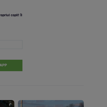
priul copil! Îi
APP