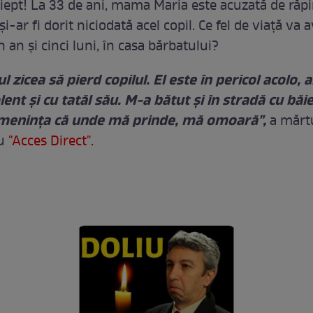
 piept! La 33 de ani, mama Maria este acuzată de răp
şi-ar fi dorit niciodată acel copil. Ce fel de viaţă va a
n an şi cinci luni, în casa bărbatului?
l zicea să pierd copilul. El este în pericol acolo, 
olent şi cu tatăl său. M-a bătut şi în stradă cu băie
ameninţa că unde mă prinde, mă omoară",
a mărtu
u
"Acces Direct".