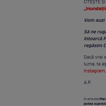
CITEȘTE Ș
„Inundați
Vom auzi 
Să ne rug
întoarcă F
regăsim C
Dacă vrei s
lume, te a
Instagram
.
A.P.
Mar
În articolul
putea supravi