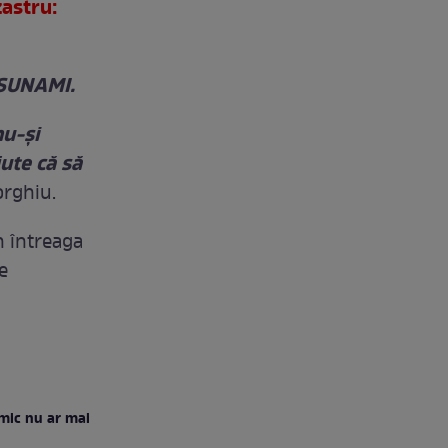
astru:
TSUNAMI.
nu-și
jute că să
orghiu.
in întreaga
e
imic nu ar mai