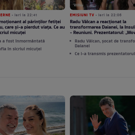
TERNE
• ieri la 22:41
EMISIUNI TV
• ieri la 22:06
moționant al părinților fetiței
Radu Vâlcan a reacționat la
u, care și-a pierdut viața. Ce au
transformarea Daianei, la Insula
criul micuței
- Reuniuni. Prezentatorul: „Wo
a a fost înmormântată
Radu Vâlcan, șocat de transf
Daianei
afla în sicriul micuței
Ce i-a transmis prezentatorul