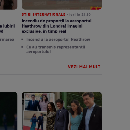
STIRI INTERNATIONALE
• ieri la 21:16
Incendiu de proporții la aeroportul
 Iubirii
Heathrow din Londra! Imagini
w!”
exclusive, în timp real
ormarea
Incendiu la aeroportul Heathrow
Ce au transmis reprezentanții
aeroportului
VEZI MAI MULT