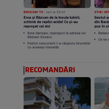
EMISIUNI TV
• ieri la 23:47
STIRI IN
Ema și Răzvan de la Insula Iubirii,
Gestul e
schimb de replici acide! Ce și-au
din Bacă
reproșat cei doi
pus în si
Ema Oprișan, reproșuri la adresa lui
Rebec
Răzvan Kovacs
Ce se 
Fostul concurent i-a răspuns brunetei
cu aceeași monedă
RECOMANDĂRI