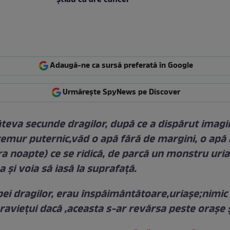
Adaugă-ne ca sursă preferată în Google
Urmărește SpyNews pe Discover
âteva secunde dragilor, după ce a dispărut imagi
remur puternic,văd o apă fără de margini, o apă 
a noapte) ce se ridică, de parcă un monstru uriaș
a și voia să iasă la suprafață.
pei dragilor, erau înspăimântătoare,uriașe;nimic
aviețui dacă ,aceasta s-ar revărsa peste orașe ș