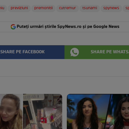
hiu
previziuni
premonitii
cutremur
tsunami
spynews
s
Puteți urmări știrile SpyNews.ro și pe Google News
SHARE PE FACEBOOK
SHARE PE WHATS