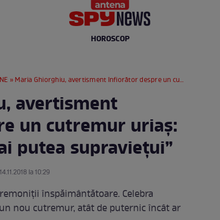
HOROSCOP
RNE
» Maria Ghiorghiu, avertisment înfiorător despre un cutremur uriaș: „Nimic nu ar mai putea supraviețui”
u, avertisment
re un cutremur uriaș:
ai putea supraviețui”
14.11.2018 la 10:29
remoniții înspăimântătoare. Celebra
un nou cutremur, atât de puternic încât ar