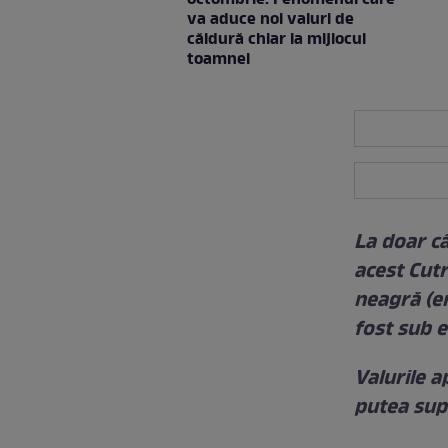
va aduce noi valuri de
căldură chiar la mijlocul
toamnei
La doar c
acest Cut
neagră (er
fost sub e
Valurile a
putea supr