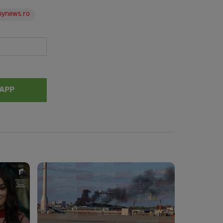
pynews.ro
APP