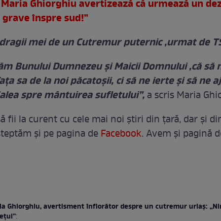
Maria Ghiorghiu avertizează că urmează un dez
I
i grave înspre sud!”
dragii mei de un Cutremur puternic ,urmat de 
ăm Bunului Dumnezeu și Maicii Domnului ,că să 
aţa sa de la noi păcatoșii, ci să ne ierte și să ne a
alea spre mântuirea sufletului”,
a scris Maria Ghi
ă fii la curent cu cele mai noi ştiri din ţară, dar şi d
șteptăm și pe pagina de
Facebook
. Avem şi pagină d
ia Ghiorghiu, avertisment înfiorător despre un cutremur uriaș: „N
ețui”
: