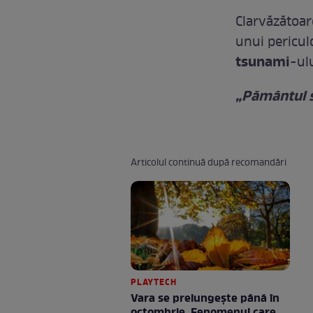
Clarvăzătoa
unui pericu
tsunami
-ul
„Pământul s
Articolul continuă după recomandări
PLAYTECH
Vara se prelungeşte până în
octombrie. Fenomenul care