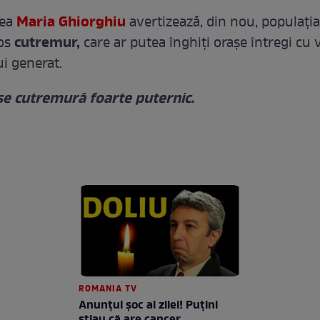
Maria Ghiorghiu
rea
avertizează, din nou, populați
cutremur,
los
care ar putea înghiți orașe întregi cu v
ui generat.
e cutremură foarte puternic.
ROMANIA TV
Anunţul şoc al zilei! Puţini
ştiau că are cancer