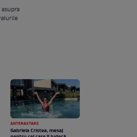
a asupra
alurile
ANTENASTARS
Gabriela Cristea, mesaj
pentru cei care îi judecă