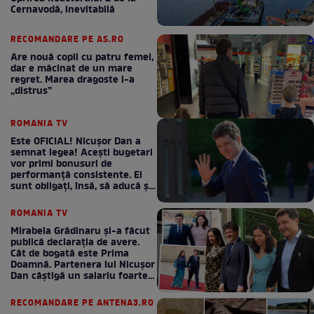
Cernavodă, inevitabilă
RECOMANDARE PE AS.RO
Are nouă copii cu patru femei,
dar e măcinat de un mare
regret. Marea dragoste l-a
„distrus”
ROMANIA TV
Este OFICIAL! Nicușor Dan a
semnat legea! Acești bugetari
vor primi bonusuri de
performanță consistente. Ei
sunt obligați, însă, să aducă și
bani la bugetul de stat
ROMANIA TV
Mirabela Grădinaru și-a făcut
publică declarația de avere.
Cât de bogată este Prima
Doamnă. Partenera lui Nicușor
Dan câștigă un salariu foarte
bun în fiecare lună!
RECOMANDARE PE ANTENA3.RO