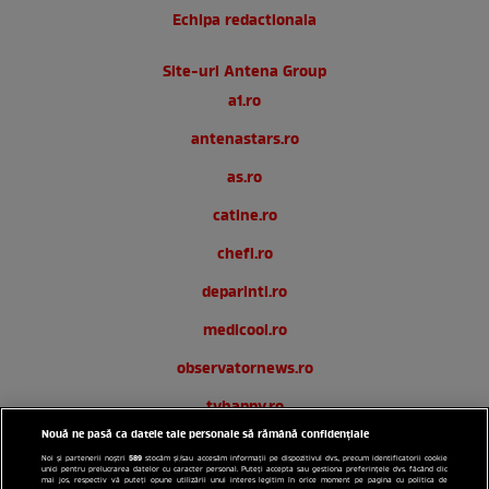
Echipa redactionala
Site-uri Antena Group
a1.ro
antenastars.ro
as.ro
catine.ro
chefi.ro
deparinti.ro
medicool.ro
observatornews.ro
tvhappy.ro
Nouă ne pasă ca datele tale personale să rămână confidențiale
useit.ro
589
Noi și partenerii noștri
stocăm și/sau accesăm informații pe dispozitivul dvs., precum identificatorii cookie
unici pentru prelucrarea datelor cu caracter personal. Puteți accepta sau gestiona preferințele dvs. făcând clic
zutv.ro
mai jos, respectiv vă puteți opune utilizării unui interes legitim în orice moment pe pagina cu politica de