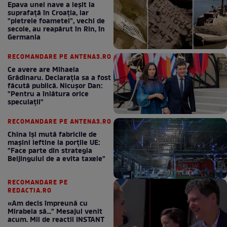
Epava unei nave a ieșit la
suprafață în Croația, iar
"pietrele foametei", vechi de
secole, au reapărut în Rin, în
Germania
RECOMANDARE PE ANTENA3.RO
Ce avere are Mihaela
Grădinaru. Declarația sa a fost
făcută publică. Nicușor Dan:
"Pentru a înlătura orice
speculații"
RECOMANDARE PE ANTENA3.RO
China își mută fabricile de
mașini ieftine la porțile UE:
"Face parte din strategia
Beijingului de a evita taxele"
RECOMANDARE PE
REDACTIA.RO
«Am decis împreună cu
Mirabela să..." Mesajul venit
acum. Mii de reactii INSTANT