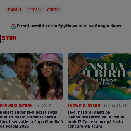
masuri
romani
chiriasi
Puteți urmări știrile SpyNews.ro și pe Google News
ȘTIRI
SHOWBIZ INTERN
• la 00:15
SHOWBIZ INTERN
• ieri la 23:48
Robert Tudor și-a pozat soția
Ți-o mai amintești pe
alături de un fotbalist care a
Hannelore Ulrich de la Insula
făcut senzație la Cupa Mondială
Iubirii? Cu ce se ocupă fosta
de Fotbal 2026
concurentă acum