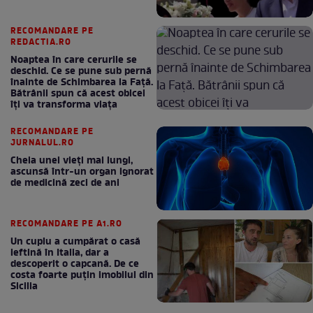
RECOMANDARE PE
REDACTIA.RO
Noaptea în care cerurile se
deschid. Ce se pune sub pernă
înainte de Schimbarea la Față.
Bătrânii spun că acest obicei
îți va transforma viața
RECOMANDARE PE
JURNALUL.RO
Cheia unei vieți mai lungi,
ascunsă într-un organ ignorat
de medicină zeci de ani
RECOMANDARE PE A1.RO
Un cuplu a cumpărat o casă
ieftină în Italia, dar a
descoperit o capcană. De ce
costa foarte puțin imobilul din
Sicilia