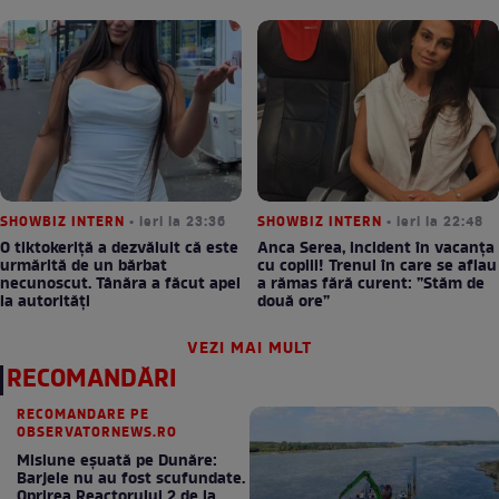
SHOWBIZ INTERN
• ieri la 23:36
SHOWBIZ INTERN
• ieri la 22:48
O tiktokeriță a dezvăluit că este
Anca Serea, incident în vacanța
urmărită de un bărbat
cu copiii! Trenul în care se aflau
necunoscut. Tânăra a făcut apel
a rămas fără curent: ”Stăm de
la autorități
două ore”
VEZI MAI MULT
RECOMANDĂRI
RECOMANDARE PE
OBSERVATORNEWS.RO
Misiune eșuată pe Dunăre:
Barjele nu au fost scufundate.
Oprirea Reactorului 2 de la