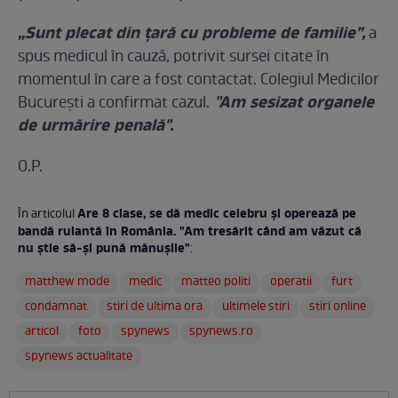
„Sunt plecat din țară cu probleme de familie”,
a
spus medicul în cauză, potrivit sursei citate în
momentul în care a fost contactat. Colegiul Medicilor
"Am sesizat organele
București a confirmat cazul.
de urmărire penală".
O.P.
Are 8 clase, se dă medic celebru şi operează pe
În articolul
bandă rulantă în România. "Am tresărit când am văzut că
nu știe să-și pună mănușile"
:
matthew mode
medic
matteo politi
operatii
furt
condamnat
stiri de ultima ora
ultimele stiri
stiri online
articol
foto
spynews
spynews.ro
spynews actualitate