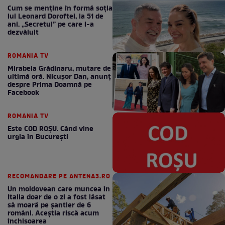
Cum se menţine în formă soţia
lui Leonard Doroftei, la 51 de
ani. „Secretul” pe care l-a
dezvăluit
ROMANIA TV
Mirabela Grădinaru, mutare de
ultimă oră. Nicuşor Dan, anunţ
despre Prima Doamnă pe
Facebook
ROMANIA TV
Este COD ROŞU. Când vine
urgia în Bucureşti
RECOMANDARE PE ANTENA3.RO
Un moldovean care muncea în
Italia doar de o zi a fost lăsat
să moară pe şantier de 6
români. Aceștia riscă acum
închisoarea