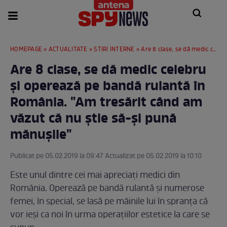
HOMEPAGE
»
ACTUALITATE
»
STIRI INTERNE
» Are 8 clase, se dă medic celebru şi operează pe bandă rulantă în România. "Am tresărit când am văzut că nu știe să-și pună mănușile"
Are 8 clase, se dă medic celebru
şi operează pe bandă rulantă în
România. "Am tresărit când am
văzut că nu știe să-și pună
mănușile"
Publicat pe 05.02.2019 la 09:47 Actualizat pe 05.02.2019 la 10:10
Este unul dintre cei mai apreciaţi medici din
România. Operează pe bandă rulantă şi numerose
femei, în special, se lasă pe mâinile lui în spranţa că
vor ieşi ca noi în urma operaţiilor estetice la care se