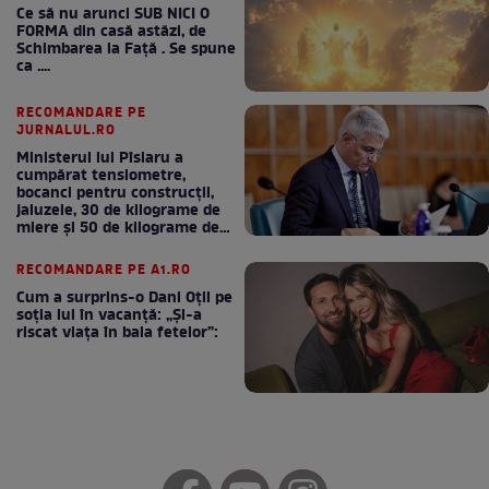
Ce să nu arunci SUB NICI O
FORMA din casă astăzi, de
Schimbarea la Față . Se spune
ca ....
RECOMANDARE PE
JURNALUL.RO
Ministerul lui Pîslaru a
cumpărat tensiometre,
bocanci pentru construcții,
jaluzele, 30 de kilograme de
miere și 50 de kilograme de
cafea
RECOMANDARE PE A1.RO
Cum a surprins-o Dani Oțil pe
soția lui în vacanță: „Și-a
riscat viața în baia fetelor”: