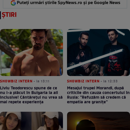
Puteți urmări știrile SpyNews.ro și pe Google News
ȘTIRI
SHOWBIZ INTERN
• la 13:11
SHOWBIZ INTERN
• la 12:33
Liviu Teodorescu spune de ce
Mesajul trupei Morandi, după
nu i-a plăcut în Bulgaria la all
criticile din cauza concertului în
inclusive! Cântărețul nu vrea să
Rusia: ”Refuzăm să credem că
mai repete experiența
empatia are granițe”