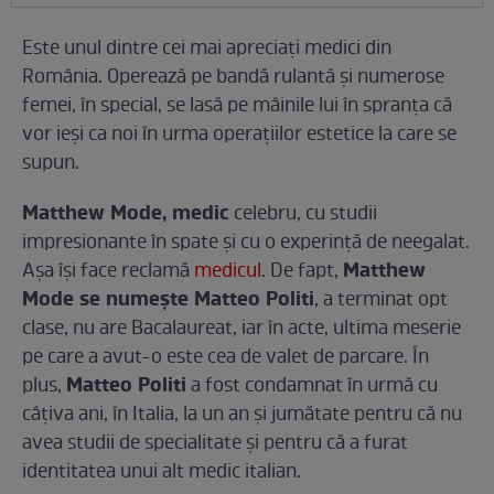
Este unul dintre cei mai apreciaţi medici din
România. Operează pe bandă rulantă şi numerose
femei, în special, se lasă pe mâinile lui în spranţa că
vor ieşi ca noi în urma operaţiilor estetice la care se
supun.
Matthew Mode, medic
celebru, cu studii
impresionante în spate şi cu o experinţă de neegalat.
Matthew
Aşa îşi face reclamă
medicul
. De fapt,
Mode se numeşte Matteo Politi
, a terminat opt
clase, nu are Bacalaureat, iar în acte, ultima meserie
pe care a avut-o este cea de valet de parcare. În
Matteo Politi
plus,
a fost condamnat în urmă cu
câţiva ani, în Italia, la un an şi jumătate pentru că nu
avea studii de specialitate şi pentru că a furat
identitatea unui alt medic italian.