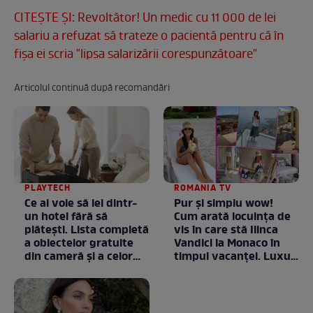
CITEŞTE ŞI: Revoltător! Un medic cu 11 000 de lei
salariu a refuzat să trateze o pacientă pentru că în
fişa ei scria "lipsa salarizării corespunzătoare"
Articolul continuă după recomandări
PLAYTECH
ROMANIA TV
Ce ai voie să iei dintr-
Pur și simplu wow!
un hotel fără să
Cum arată locuința de
plătești. Lista completă
vis în care stă Ilinca
a obiectelor gratuite
Vandici la Monaco în
din cameră și a celor
timpul vacanței. Luxul
care rămân
e în starea lui pură.
proprietatea unității
Totul arată ca în filme!
/ GALERIE FOTO