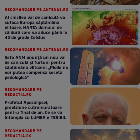
RECOMANDARE PE ANTENA3.RO
Al cincilea val de caniculă va
sufoca Europa săptămâna
viitoare. HARTA domului de
căldură care va aduce până la
42 de grade Celsius
RECOMANDARE PE ANTENA3.RO
Șefa ANM anunță un nou val
de caniculă și furtuni pentru
săptămâna viitoare: „Ploile nu
vor putea compensa seceta
pedologică”
RECOMANDARE PE
REDACTIA.RO
Profetul Apocalipsei,
previziune cutremuratoare
pentru final de an. Ce se va
intampla cu LUMEA e TERIBIL
RECOMANDARE PE
REDACTIA.RO