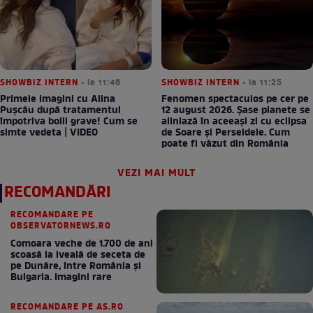
SHOWBIZ INTERN
• la 11:46
SHOWBIZ INTERN
• la 11:25
Primele imagini cu Alina
Fenomen spectaculos pe cer pe
Pușcău după tratamentul
12 august 2026. Șase planete se
împotriva bolii grave! Cum se
aliniază în aceeași zi cu eclipsa
simte vedeta | VIDEO
de Soare și Perseidele. Cum
poate fi văzut din România
VEZI MAI MULT
RECOMANDĂRI
RECOMANDARE PE
OBSERVATORNEWS.RO
Comoara veche de 1.700 de ani
scoasă la iveală de seceta de
pe Dunăre, între România şi
Bulgaria. Imagini rare
RECOMANDARE PE AS.RO