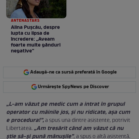
ANTENASTARS
Alina Pușcău, despre
lupta cu lipsa de
încredere: „Aveam
foarte multe gânduri
negative”
Adaugă-ne ca sursă preferată în Google
Urmărește SpyNews pe Discover
„L-am văzut pe medic cum a intrat în grupul
operator cu mâinile jos, și nu ridicate, așa cum
e procedura!”,
a spus una dintre asistente, potrivit
„Am tresărit când am văzut că nu
Libertatea.
știe să-și pună mănușile”
, a spus o altă asistentă.