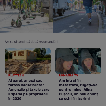
Articolul continuă după recomandări
PLAYTECH
ROMANIA TV
Ai garaj, anexă sau
Am intrat în
terasă nedeclarată?
metastaze, rugaţi-vă
Amenzile și taxele care
pentru mine! Alina
îi sperie pe proprietari
Puşcău, un nou anunţ
în 2026
cu ochii în lacrimi