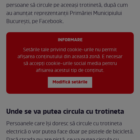
persoane să circule pe aceeași trotinetă, după cum
au anunțat reprezentanții Primăriei Municipiului
București, pe Facebook.
INFORMARE
Setările tale privind cookie-urile nu permit
afișarea conținutului din această zonă. E necesar
să accepți cookie-urile social media pentru
afisarea acestui tip de conținut.
Modifică setările
Unde se va putea circula cu trotineta
Persoanele care își doresc să circule cu trotineta
electrică o vor putea face doar pe pistele de bicicletă.