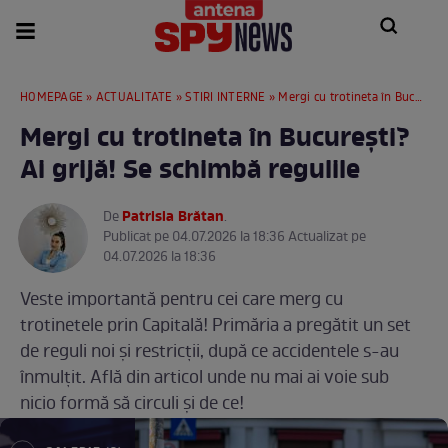
HOMEPAGE
»
ACTUALITATE
»
STIRI INTERNE
» Mergi cu trotineta în București? Ai grijă! Se schimbă regulile
Mergi cu trotineta în București?
Ai grijă! Se schimbă regulile
Patrisia Brătan
De
.
Publicat pe 04.07.2026 la 18:36 Actualizat pe
04.07.2026 la 18:36
Veste importantă pentru cei care merg cu
trotinetele prin Capitală! Primăria a pregătit un set
de reguli noi și restricții, după ce accidentele s-au
înmulțit. Află din articol unde nu mai ai voie sub
nicio formă să circuli și de ce!