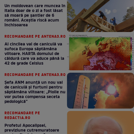
Un moldovean care muncea în
Italia doar de o zi a fost lăsat
să moară pe şantier de 6
români. Aceștia riscă acum
închisoarea
RECOMANDARE PE ANTENA3.RO
Al cincilea val de caniculă va
sufoca Europa săptămâna
viitoare. HARTA domului de
căldură care va aduce până la
42 de grade Celsius
RECOMANDARE PE ANTENA3.RO
Șefa ANM anunță un nou val
de caniculă și furtuni pentru
săptămâna viitoare: „Ploile nu
vor putea compensa seceta
pedologică”
RECOMANDARE PE
REDACTIA.RO
Profetul Apocalipsei,
previziune cutremuratoare