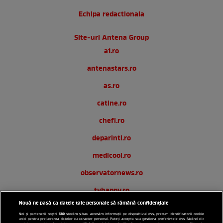
Echipa redactionala
Site-uri Antena Group
a1.ro
antenastars.ro
as.ro
catine.ro
chefi.ro
deparinti.ro
medicool.ro
observatornews.ro
tvhappy.ro
Nouă ne pasă ca datele tale personale să rămână confidențiale
useit.ro
589
Noi și partenerii noștri
stocăm și/sau accesăm informații pe dispozitivul dvs., precum identificatorii cookie
unici pentru prelucrarea datelor cu caracter personal. Puteți accepta sau gestiona preferințele dvs. făcând clic