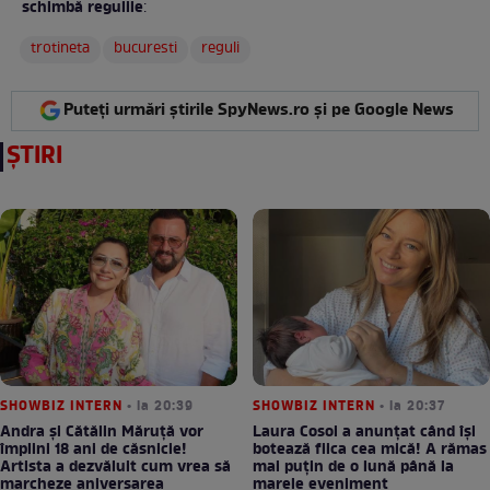
schimbă regulile
:
trotineta
bucuresti
reguli
Puteți urmări știrile SpyNews.ro și pe Google News
ȘTIRI
SHOWBIZ INTERN
• la 20:39
SHOWBIZ INTERN
• la 20:37
Andra și Cătălin Măruță vor
Laura Cosoi a anunțat când își
împlini 18 ani de căsnicie!
botează fiica cea mică! A rămas
Artista a dezvăluit cum vrea să
mai puțin de o lună până la
marcheze aniversarea
marele eveniment