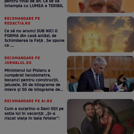
pentru final de an. Ce se va
intampla cu LUMEA e TERIBIL
RECOMANDARE PE
REDACTIA.RO
Ce să nu arunci SUB NICI O
FORMA din casă astăzi, de
Schimbarea la Față . Se spune
ca ....
RECOMANDARE PE
JURNALUL.RO
Ministerul lui Pîslaru a
cumpărat tensiometre,
bocanci pentru construcții,
jaluzele, 30 de kilograme de
miere și 50 de kilograme de
cafea
RECOMANDARE PE A1.RO
Cum a surprins-o Dani Oțil pe
soția lui în vacanță: „Și-a
riscat viața în baia fetelor”: