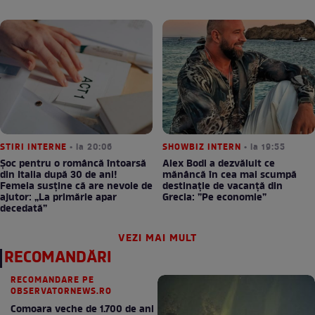
STIRI INTERNE
• la 20:06
SHOWBIZ INTERN
• la 19:55
Șoc pentru o româncă întoarsă
Alex Bodi a dezvăluit ce
din Italia după 30 de ani!
mănâncă în cea mai scumpă
Femeia susține că are nevoie de
destinație de vacanță din
ajutor: „La primărie apar
Grecia: ”Pe economie”
decedată”
VEZI MAI MULT
RECOMANDĂRI
RECOMANDARE PE
OBSERVATORNEWS.RO
Comoara veche de 1.700 de ani