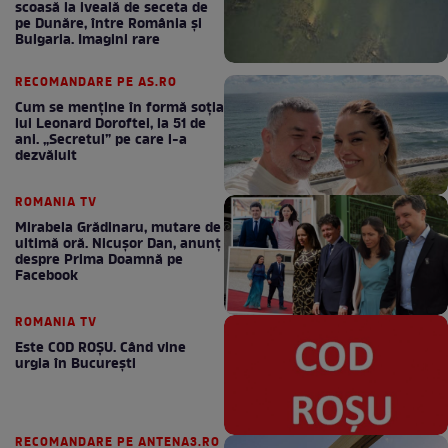
scoasă la iveală de seceta de
pe Dunăre, între România şi
Bulgaria. Imagini rare
RECOMANDARE PE AS.RO
Cum se menţine în formă soţia
lui Leonard Doroftei, la 51 de
ani. „Secretul” pe care l-a
dezvăluit
ROMANIA TV
Mirabela Grădinaru, mutare de
ultimă oră. Nicuşor Dan, anunţ
despre Prima Doamnă pe
Facebook
ROMANIA TV
Este COD ROŞU. Când vine
urgia în Bucureşti
RECOMANDARE PE ANTENA3.RO