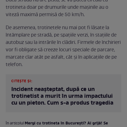
Dacă strada nu are pistă, se va putea circula cu
trotineta doar pe drumurile unde mașinile au o
viteză maximă permisă de 50 km/h.
De asemenea, trotinetele nu mai pot fi lăsate la
întâmplare pe stradă, pe spațiile verzi, în stațiile de
autobuz sau la intrările în clădiri. Firmele de închirieri
vor fi obligate să creeze locuri speciale de parcare,
marcate clar atât pe asfalt, cât și în aplicațiile de pe
telefon.
CITEȘTE ȘI:
Incident neașteptat, după ce un
trotinetist a murit în urma impactului
cu un pieton. Cum s-a produs tragedia
Mergi cu trotineta în București? Ai grijă! Se
În articolul