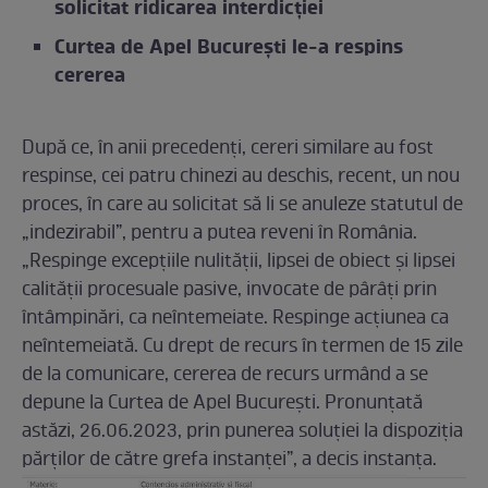
solicitat ridicarea interdicției
Curtea de Apel Bucureşti le-a respins
cererea
După ce, în anii precedenți, cereri similare au fost
respinse, cei patru chinezi au deschis, recent, un nou
proces, în care au solicitat să li se anuleze statutul de
„indezirabil”, pentru a putea reveni în România.
„Respinge excepțiile nulității, lipsei de obiect și lipsei
calității procesuale pasive, invocate de pârâți prin
întâmpinări, ca neîntemeiate. Respinge acțiunea ca
neîntemeiată. Cu drept de recurs în termen de 15 zile
de la comunicare, cererea de recurs urmând a se
depune la Curtea de Apel București. Pronunțată
astăzi, 26.06.2023, prin punerea soluției la dispoziția
părților de către grefa instanței”, a decis instanța.