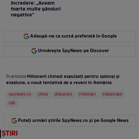
încredere: „Aveam
foarte multe gânduri
negative”
Adaugă-ne ca sursă preferată în Google
Urmărește SpyNews pe Discover
Milionarii chinezi expulzați pentru spionaj și
În articolul
evaziune, o nouă tentativă de a reveni în România
:
spynews.ro
china
afaceristi
milionari
indezirabil
cab
Puteți urmări știrile SpyNews.ro și pe Google News
ȘTIRI