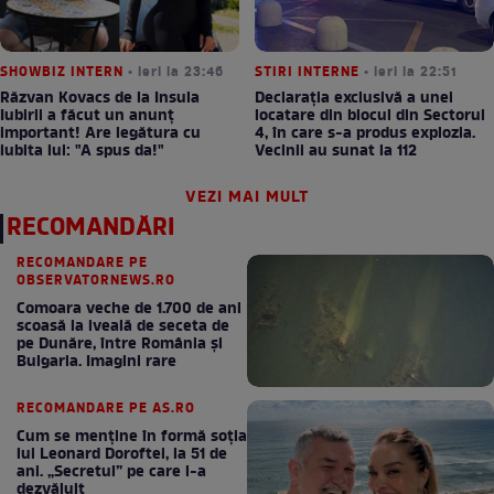
SHOWBIZ INTERN
• ieri la 23:46
STIRI INTERNE
• ieri la 22:51
Răzvan Kovacs de la Insula
Declarația exclusivă a unei
Iubirii a făcut un anunț
locatare din blocul din Sectorul
important! Are legătura cu
4, în care s-a produs explozia.
iubita lui: "A spus da!"
Vecinii au sunat la 112
VEZI MAI MULT
RECOMANDĂRI
RECOMANDARE PE
OBSERVATORNEWS.RO
Comoara veche de 1.700 de ani
scoasă la iveală de seceta de
pe Dunăre, între România şi
Bulgaria. Imagini rare
RECOMANDARE PE AS.RO
Cum se menţine în formă soţia
lui Leonard Doroftei, la 51 de
ani. „Secretul” pe care l-a
dezvăluit