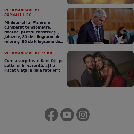
RECOMANDARE PE
JURNALUL.RO
Ministerul lui Pîslaru a
cumpărat tensiometre,
bocanci pentru construcții,
jaluzele, 30 de kilograme de
miere și 50 de kilograme de
cafea
RECOMANDARE PE A1.RO
Cum a surprins-o Dani Oțil pe
soția lui în vacanță: „Și-a
riscat viața în baia fetelor”: