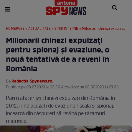
HOMEPAGE
»
ACTUALITATE
»
STIRI INTERNE
» Milionarii chinezi expulzați pentru spionaj și evaziune, o nouă tentativă de a reveni în România
Milionarii chinezi expulzați
pentru spionaj și evaziune, o
nouă tentativă de a reveni în
România
Redactia Spynews.ro
De
.
Publicat pe 08.07.2023 la 23:36 Actualizat pe 08.07.2023 la 23:36
Patru afaceriști chinezi expulzați din România în
2012, fiind acuzați de evaziune fiscală și spionaj,
încearcă din răsputeri să revină pe tărâmuri
mioritice.