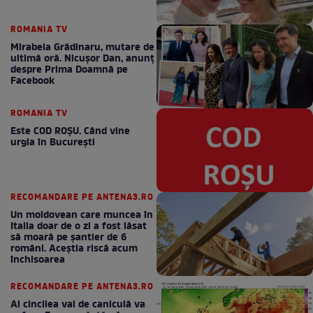
ROMANIA TV
Mirabela Grădinaru, mutare de
ultimă oră. Nicuşor Dan, anunţ
despre Prima Doamnă pe
Facebook
ROMANIA TV
Este COD ROŞU. Când vine
urgia în Bucureşti
RECOMANDARE PE ANTENA3.RO
Un moldovean care muncea în
Italia doar de o zi a fost lăsat
să moară pe şantier de 6
români. Aceștia riscă acum
închisoarea
RECOMANDARE PE ANTENA3.RO
Al cincilea val de caniculă va