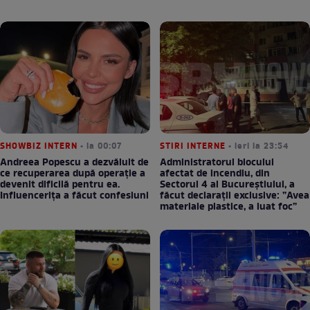
SHOWBIZ INTERN
• la 00:07
STIRI INTERNE
• ieri la 23:54
Andreea Popescu a dezvăluit de
Administratorul blocului
ce recuperarea după operație a
afectat de incendiu, din
devenit dificilă pentru ea.
Sectorul 4 al Bucureștiului, a
Influencerița a făcut confesiuni
făcut declarații exclusive: ”Avea
materiale plastice, a luat foc”