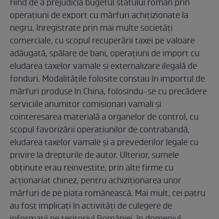
fiind de a prejudicia bugetul statului român prin
operaţiuni de export cu mărfuri achiţizionate la
negru, înregistrate prin mai multe societăţi
comerciale, cu scopul recuperării taxei pe valoare
adăugată, spălare de bani, operaţiuni de import cu
eludarea taxelor vamale şi externalizare ilegală de
fonduri. Modalităţile folosite constau în importul de
mărfuri produse în China, folosindu-se cu precădere
serviciile anumitor comisionari vamali şi
cointeresarea materială a organelor de control, cu
scopul favorizării operaţiunilor de contrabandă,
eludarea taxelor vamale şi a prevederilor legale cu
privire la drepturile de autor. Ulterior, sumele
obţinute erau reinvestite, prin alte firme cu
acţionariat chinez, pentru achiziţionarea unor
mărfuri de pe piaţa românească. Mai mult, cei patru
au fost implicaţi în activităţi de culegere de