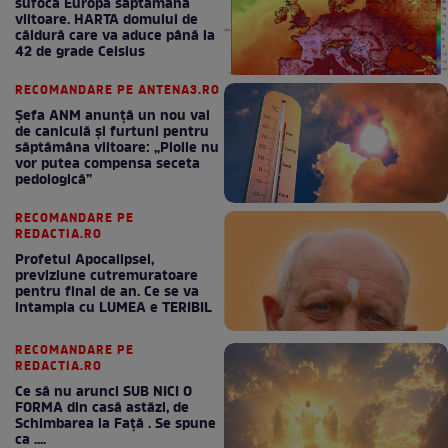
sufoca Europa săptămâna
viitoare. HARTA domului de
căldură care va aduce până la
42 de grade Celsius
RECOMANDARE PE ANTENA3.RO
Șefa ANM anunță un nou val
de caniculă și furtuni pentru
săptămâna viitoare: „Ploile nu
vor putea compensa seceta
pedologică”
RECOMANDARE PE
REDACTIA.RO
Profetul Apocalipsei,
previziune cutremuratoare
pentru final de an. Ce se va
intampla cu LUMEA e TERIBIL
RECOMANDARE PE
REDACTIA.RO
Ce să nu arunci SUB NICI O
FORMA din casă astăzi, de
Schimbarea la Față . Se spune
ca ....