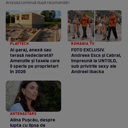
Articolul continuă după recomandări
PLAYTECH
ROMANIA TV
Ai garaj, anexă sau
FOTO EXCLUSIV.
terasă nedeclarată?
Andreea Esca şi Cabral,
Amenzile și taxele care
împreună la UNTOLD,
îi sperie pe proprietari
sub privirile sexy ale
în 2026
Andreei Ibacka
ANTENASTARS
Alina Pușcău, despre
lupta cu lipsa de