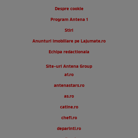
Despre cookie
Program Antena 1
Stiri
Anunturi imobiliare pe Lajumate.ro
Echipa redactionala
Site-uri Antena Group
a1.ro
antenastars.ro
as.ro
catine.ro
chefi.ro
deparinti.ro