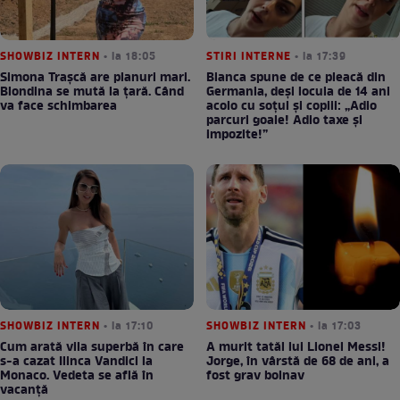
SHOWBIZ INTERN
• la 18:05
STIRI INTERNE
• la 17:39
Simona Trașcă are planuri mari.
Bianca spune de ce pleacă din
Blondina se mută la țară. Când
Germania, deși locuia de 14 ani
va face schimbarea
acolo cu soțul și copiii: „Adio
parcuri goale! Adio taxe și
impozite!”
SHOWBIZ INTERN
• la 17:10
SHOWBIZ INTERN
• la 17:03
Cum arată vila superbă în care
A murit tatăl lui Lionel Messi!
s-a cazat Ilinca Vandici la
Jorge, în vârstă de 68 de ani, a
Monaco. Vedeta se află în
fost grav bolnav
vacanță