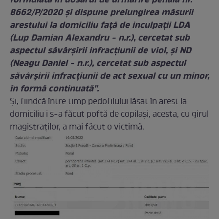
formulată în dosarul de urmărire penală nr.
8662/P/2020 şi dispune prelungirea măsurii
arestului la domiciliu faţă de inculpaţii LDA
(Lup Damian Alexandru - n.r.), cercetat sub
aspectul săvârşirii infracțiunii de viol, şi ND
(Neagu Daniel - n.r.), cercetat sub aspectul
săvârşirii infracțiunii de act sexual cu un minor,
în formă continuată”.
Și, fiindcă între timp pedofilului lăsat în arest la
domiciliu i s-a făcut poftă de copilași, acesta, cu girul
magistraților, a mai făcut o victimă.