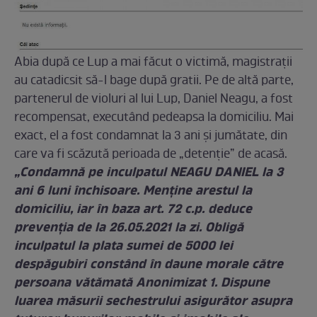
Abia după ce Lup a mai făcut o victimă, magistrații
au catadicsit să-l bage după gratii. Pe de altă parte,
partenerul de violuri al lui Lup, Daniel Neagu, a fost
recompensat, executând pedeapsa la domiciliu. Mai
exact, el a fost condamnat la 3 ani și jumătate, din
care va fi scăzută perioada de „detenție” de acasă.
„Condamnă pe inculpatul NEAGU DANIEL la 3
ani 6 luni închisoare. Menţine arestul la
domiciliu, iar în baza art. 72 c.p. deduce
prevenţia de la 26.05.2021 la zi. Obligă
inculpatul la plata sumei de 5000 lei
despăgubiri constând în daune morale către
persoana vătămată Anonimizat 1. Dispune
luarea măsurii sechestrului asigurător asupra