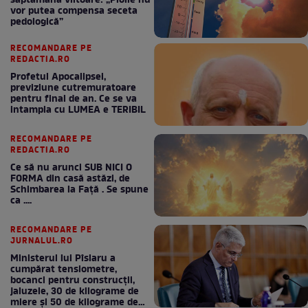
săptămâna viitoare: „Ploile nu
vor putea compensa seceta
pedologică”
RECOMANDARE PE
REDACTIA.RO
Profetul Apocalipsei,
previziune cutremuratoare
pentru final de an. Ce se va
intampla cu LUMEA e TERIBIL
RECOMANDARE PE
REDACTIA.RO
Ce să nu arunci SUB NICI O
FORMA din casă astăzi, de
Schimbarea la Față . Se spune
ca ....
RECOMANDARE PE
JURNALUL.RO
Ministerul lui Pîslaru a
cumpărat tensiometre,
bocanci pentru construcții,
jaluzele, 30 de kilograme de
miere și 50 de kilograme de