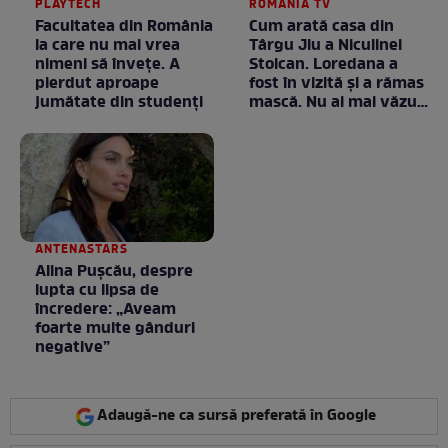
PLAYTECH
ROMANIA TV
Facultatea din România
Cum arată casa din
la care nu mai vrea
Târgu Jiu a Niculinei
nimeni să înveţe. A
Stoican. Loredana a
pierdut aproape
fost în vizită și a rămas
jumătate din studenţi
mască. Nu ai mai văzut
la nimeni așa ceva:
Fără cuvinte / VIDEO
ANTENASTARS
Alina Pușcău, despre
lupta cu lipsa de
încredere: „Aveam
foarte multe gânduri
negative”
Adaugă-ne ca sursă preferată în Google