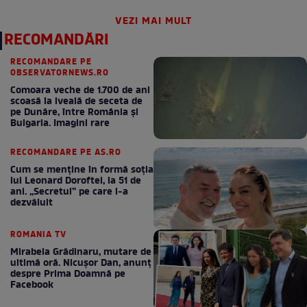
VEZI MAI MULT
RECOMANDĂRI
RECOMANDARE PE
OBSERVATORNEWS.RO
Comoara veche de 1.700 de ani
scoasă la iveală de seceta de
pe Dunăre, între România şi
Bulgaria. Imagini rare
RECOMANDARE PE AS.RO
Cum se menţine în formă soţia
lui Leonard Doroftei, la 51 de
ani. „Secretul” pe care l-a
dezvăluit
ROMANIA TV
Mirabela Grădinaru, mutare de
ultimă oră. Nicuşor Dan, anunţ
despre Prima Doamnă pe
Facebook