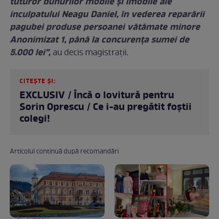
tuturor bunurilor mobile şi imobile ale
inculpatului Neagu Daniel, în vederea reparării
pagubei produse persoanei vătămate minore
Anonimizat 1, până la concurenţa sumei de
5.000 lei”,
au decis magistrații.
CITEȘTE ȘI:
EXCLUSIV / Încă o lovitură pentru
Sorin Oprescu / Ce i-au pregătit foștii
colegi!
Articolul continuă după recomandări