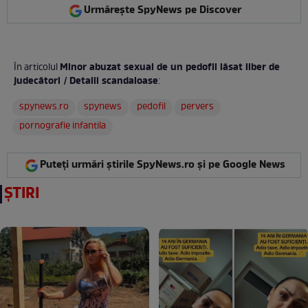
Urmărește SpyNews pe Discover
Minor abuzat sexual de un pedofil lăsat liber de
În articolul
judecători / Detalii scandaloase
:
spynews.ro
spynews
pedofil
pervers
pornografie infantila
Puteți urmări știrile SpyNews.ro și pe Google News
ȘTIRI