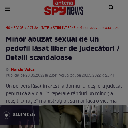
HOMEPAGE
»
ACTUALITATE
»
STIRI INTERNE
» Minor abuzat sexual de un pedofil lăsat liber de judecători / Detalii scandaloase
Minor abuzat sexual de un
pedofil lăsat liber de judecători /
Detalii scandaloase
Narcis Voica
De
.
Publicat pe 20.05.2022 la 23:41 Actualizat pe 20.05.2022 la 23:41
Un pervers lăsat în arest la domiciliu, deși era judecat
pentru că a violat în repetate rânduri un minor, a
reușit, „grație” magistraților, să mai facă o victimă.
GALERIE (3)