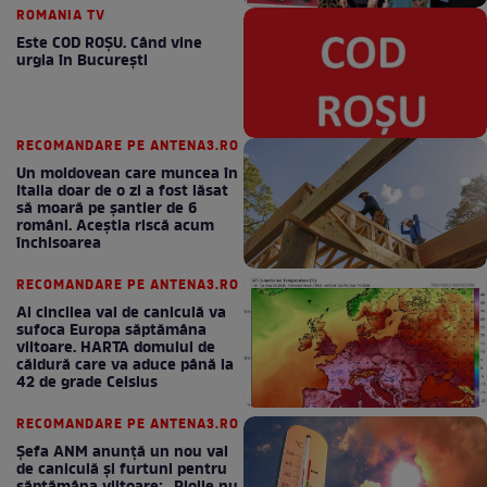
ROMANIA TV
Este COD ROŞU. Când vine
urgia în Bucureşti
RECOMANDARE PE ANTENA3.RO
Un moldovean care muncea în
Italia doar de o zi a fost lăsat
să moară pe şantier de 6
români. Aceștia riscă acum
închisoarea
RECOMANDARE PE ANTENA3.RO
Al cincilea val de caniculă va
sufoca Europa săptămâna
viitoare. HARTA domului de
căldură care va aduce până la
42 de grade Celsius
RECOMANDARE PE ANTENA3.RO
Șefa ANM anunță un nou val
de caniculă și furtuni pentru