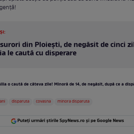
gență!
ȘI:
urori din Ploiești, de negăsit de cinci zi
ia le caută cu disperare
lia o caută de câteva zile! Minoră de 14, de negăsit, după ce a disp
ani
disparuta
covasna
minora disparuta
Puteți urmări știrile SpyNews.ro și pe Google News