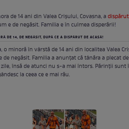
ora de 14 ani din Valea Crișului, Covasna, a
dispărut
um e de negăsit. Familia e în culmea disperării!
RĂ DE 14, DE NEGĂSIT, DUPĂ CE A DISPĂRUT DE ACASĂ!
o minoră în vârstă de 14 ani din localitea Valea Cri
te de negăsit. Familia a anunțat că tânăra a plecat de
zile, însă de atunci nu s-a mai întors. Părinții sunt 
gândesc la ceea ce e mai rău.