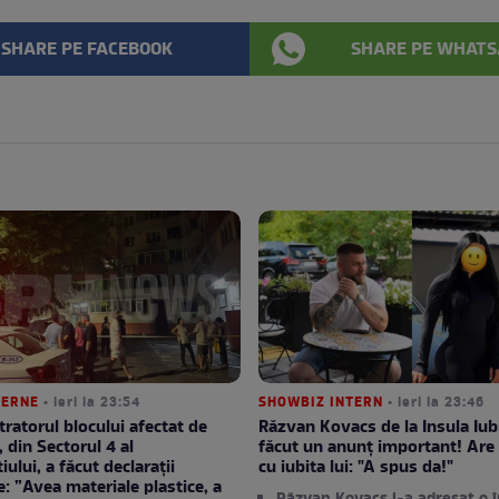
SHARE PE FACEBOOK
SHARE PE WHATS
TERNE
• ieri la 23:54
SHOWBIZ INTERN
• ieri la 23:46
ratorul blocului afectat de
Răzvan Kovacs de la Insula Iubi
, din Sectorul 4 al
făcut un anunț important! Are 
ului, a făcut declarații
cu iubita lui: "A spus da!"
e: ”Avea materiale plastice, a