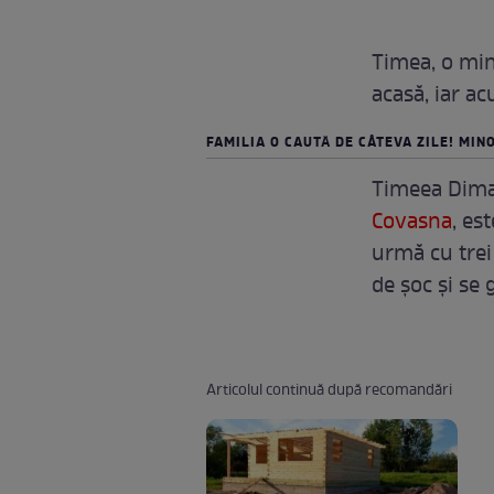
Timea, o min
acasă, iar ac
FAMILIA O CAUTĂ DE CÂTEVA ZILE! MINO
Timeea Dima, 
Covasna
, es
urmă cu trei 
de șoc și se 
Articolul continuă după recomandări