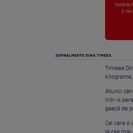
Setările
E nec
SEMNALMENTE DIMA TIMEEA
Timeea Dim
kilograme, 
Atunci cân
într-o pere
geacă de p
Cei care o
la cea mai 