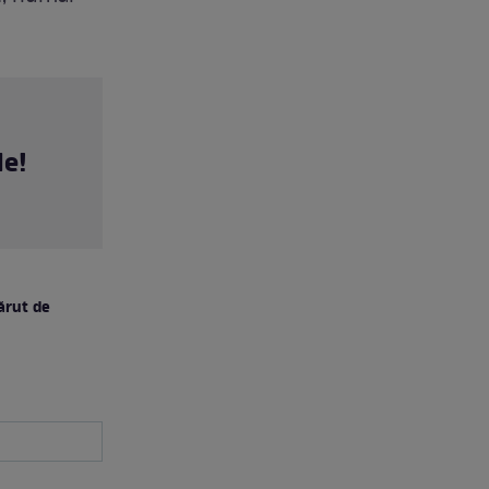
le!
ărut de