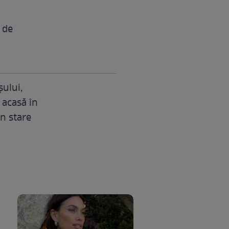
de
șului,
 acasă în
în stare