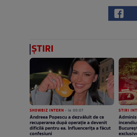
ȘTIRI
SHOWBIZ INTERN
• la 00:07
STIRI IN
Andreea Popescu a dezvăluit de ce
Administ
recuperarea după operație a devenit
incendiu
dificilă pentru ea. Influencerița a făcut
București
confesiuni
exclusiv