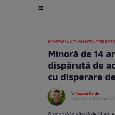
HOMEPAGE
»
ACTUALITATE
»
STIRI INTE
Minoră de 14 an
dispărută de ac
cu disperare de
Razvan Paltin
De
.
Publicat pe 17.07.2020 la 08:3
O minoră în vârstă de 14 ani e