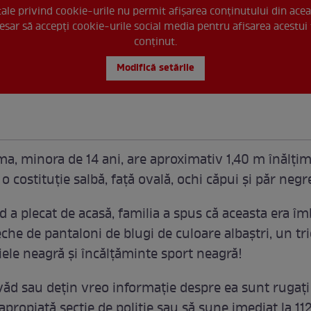
 tale privind cookie-urile nu permit afișarea conținutului din acea
esar să accepți cookie-urile social media pentru afisarea acestui 
conținut.
Modifică setările
a, minora de 14 ani, are aproximativ 1,40 m înălțim
o costituție salbă, față ovală, ochi căpui și păr negr
d a plecat de acasă, familia a spus că aceasta era î
che de pantaloni de blugi de culoare albaștri, un tri
iele neagră și încălțăminte sport neagră!
 văd sau dețin vreo informație despre ea sunt rugaț
apropiată secție de poliție sau să sune imediat la 1