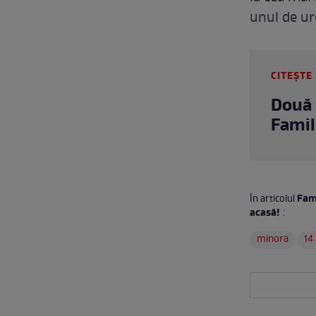
unul de ur
CITEȘTE 
Două s
Famil
Fami
În articolul
acasă!
:
minora
14 