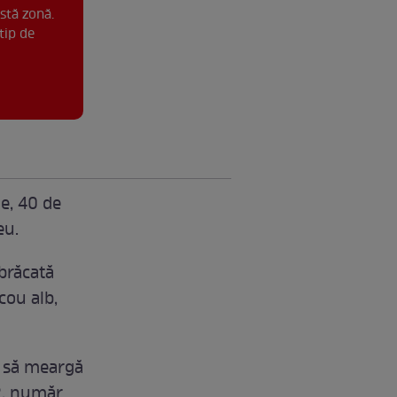
stă zonă.
tip de
e, 40 de
eu.
mbrăcată
cou alb,
i să meargă
12, număr