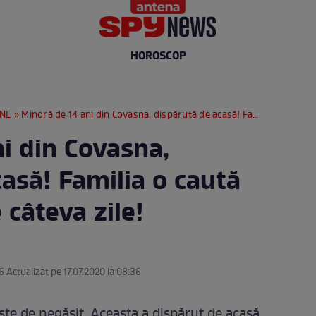
HOROSCOP
RNE
» Minoră de 14 ani din Covasna, dispărută de acasă! Familia o caută cu disperare de câteva zile!
i din Covasna,
asă! Familia o caută
 câteva zile!
6 Actualizat pe 17.07.2020 la 08:36
ste de negăsit. Aceasta a dispărut de acasă,