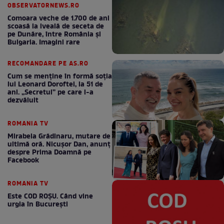
OBSERVATORNEWS.RO
Comoara veche de 1.700 de ani
scoasă la iveală de seceta de
pe Dunăre, între România şi
Bulgaria. Imagini rare
RECOMANDARE PE AS.RO
Cum se menţine în formă soţia
lui Leonard Doroftei, la 51 de
ani. „Secretul” pe care l-a
dezvăluit
ROMANIA TV
Mirabela Grădinaru, mutare de
ultimă oră. Nicuşor Dan, anunţ
despre Prima Doamnă pe
Facebook
ROMANIA TV
Este COD ROŞU. Când vine
urgia în Bucureşti