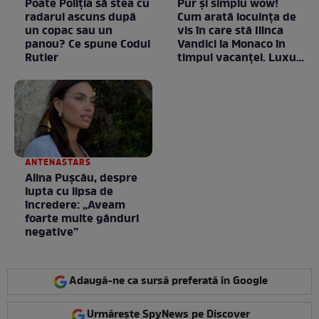
Poate Poliția să stea cu
Pur și simplu wow!
radarul ascuns după
Cum arată locuința de
un copac sau un
vis în care stă Ilinca
panou? Ce spune Codul
Vandici la Monaco în
Rutier
timpul vacanței. Luxul
e în starea lui pură.
Totul arată ca în filme!
/ GALERIE FOTO
ANTENASTARS
Alina Pușcău, despre
lupta cu lipsa de
încredere: „Aveam
foarte multe gânduri
negative”
Adaugă-ne ca sursă preferată în Google
Urmărește SpyNews pe Discover