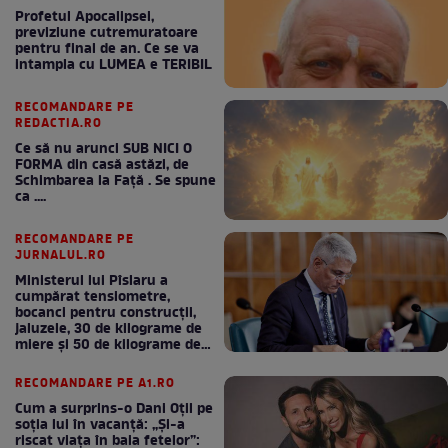
Profetul Apocalipsei,
previziune cutremuratoare
pentru final de an. Ce se va
intampla cu LUMEA e TERIBIL
RECOMANDARE PE
REDACTIA.RO
Ce să nu arunci SUB NICI O
FORMA din casă astăzi, de
Schimbarea la Față . Se spune
ca ....
RECOMANDARE PE
JURNALUL.RO
Ministerul lui Pîslaru a
cumpărat tensiometre,
bocanci pentru construcții,
jaluzele, 30 de kilograme de
miere și 50 de kilograme de
cafea
RECOMANDARE PE A1.RO
Cum a surprins-o Dani Oțil pe
soția lui în vacanță: „Și-a
riscat viața în baia fetelor”: