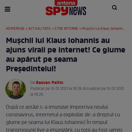
HOMEPAGE
»
ACTUALITATE
»
STIRI INTERNE
» Mușchii lui Klaus Iohannis au ajuns virali pe internet! Ce glume au apărut pe seama Președintelui!
Mușchii lui Klaus Iohannis au
ajuns virali pe internet! Ce glume
au apărut pe seama
Președintelui!
Razvan Paltin
De
.
Publicat pe 15.01.2021 la 18:26 Actualizat pe 15.01.2021
la 18:26
După ce astăzi s-a imunizat împotriva noului
coronavirus, internetul a explodat de-a dreptul cu
glume pe seama lui Klaus Iohannis! În timpul
transmisiunii live a imunizării, cu toții au fost uimiți