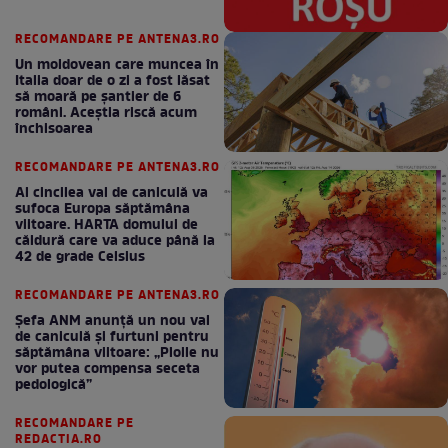
RECOMANDARE PE ANTENA3.RO
Un moldovean care muncea în
Italia doar de o zi a fost lăsat
să moară pe şantier de 6
români. Aceștia riscă acum
închisoarea
RECOMANDARE PE ANTENA3.RO
Al cincilea val de caniculă va
sufoca Europa săptămâna
viitoare. HARTA domului de
căldură care va aduce până la
42 de grade Celsius
RECOMANDARE PE ANTENA3.RO
Șefa ANM anunță un nou val
de caniculă și furtuni pentru
săptămâna viitoare: „Ploile nu
vor putea compensa seceta
pedologică”
RECOMANDARE PE
REDACTIA.RO