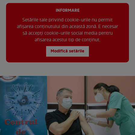
INFORMARE
Setările tale privind cookie-urile nu permit
afișarea conținutului din această zonă. E necesar
să accepți cookie-urile social media pentru
afisarea acestui tip de conținut.
Modifică setările