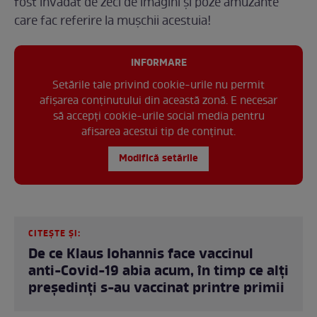
fost invadat de zeci de imagini și poze amuzante
care fac referire la mușchii acestuia!
INFORMARE
Setările tale privind cookie-urile nu permit
afișarea conținutului din această zonă. E necesar
să accepți cookie-urile social media pentru
afisarea acestui tip de conținut.
Modifică setările
CITEȘTE ȘI:
De ce Klaus Iohannis face vaccinul
anti-Covid-19 abia acum, în timp ce alți
președinți s-au vaccinat printre primii