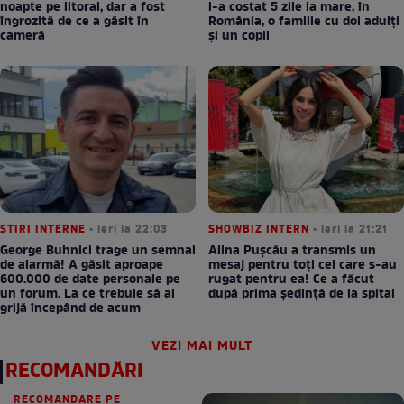
noapte pe litoral, dar a fost
l-a costat 5 zile la mare, în
îngrozită de ce a găsit în
România, o familie cu doi adulți
cameră
și un copil
STIRI INTERNE
• ieri la 22:03
SHOWBIZ INTERN
• ieri la 21:21
George Buhnici trage un semnal
Alina Pușcău a transmis un
de alarmă! A găsit aproape
mesaj pentru toți cei care s-au
600.000 de date personale pe
rugat pentru ea! Ce a făcut
un forum. La ce trebuie să ai
după prima ședință de la spital
grijă începând de acum
VEZI MAI MULT
RECOMANDĂRI
RECOMANDARE PE