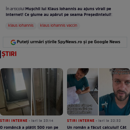
Mușchii lui Klaus Iohannis au ajuns virali pe
În articolul
internet! Ce glume au apărut pe seama Președintelui!
:
klaus iohannis
klaus iohannis vaccin
Puteți urmări știrile SpyNews.ro și pe Google News
ȘTIRI
STIRI INTERNE
• ieri la 23:14
STIRI INTERNE
• ieri la 22:32
O româncă a plătit 500 ron pe
Un român a făcut calculul! Cât