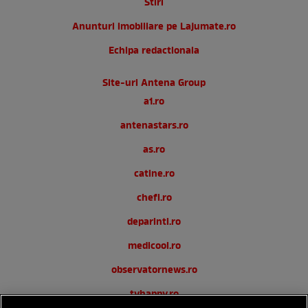
Stiri
Anunturi imobiliare pe Lajumate.ro
Echipa redactionala
Site-uri Antena Group
a1.ro
antenastars.ro
as.ro
catine.ro
chefi.ro
deparinti.ro
medicool.ro
observatornews.ro
tvhappy.ro