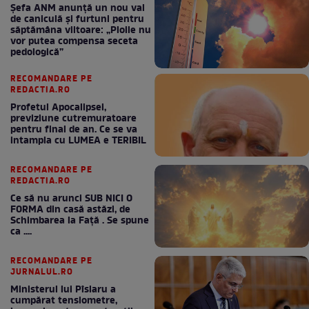
Șefa ANM anunță un nou val
de caniculă și furtuni pentru
săptămâna viitoare: „Ploile nu
vor putea compensa seceta
pedologică”
RECOMANDARE PE
REDACTIA.RO
Profetul Apocalipsei,
previziune cutremuratoare
pentru final de an. Ce se va
intampla cu LUMEA e TERIBIL
RECOMANDARE PE
REDACTIA.RO
Ce să nu arunci SUB NICI O
FORMA din casă astăzi, de
Schimbarea la Față . Se spune
ca ....
RECOMANDARE PE
JURNALUL.RO
Ministerul lui Pîslaru a
cumpărat tensiometre,