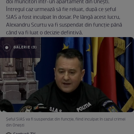
doi muncitori într-un apartament din Onești.
Întregul caz urmează să fie reluat, după ce șeful
SIAS a fost inculpat în dosar. Pe lângă acest lucru,
Alexandru Scurtu va fi suspendat din funcție până
când va fi luat o decizie defintivă.
GALERIE (3)
Șeful SIAS va fi suspendat din funcție, fiind inculpat în cazul crimei
din Onești