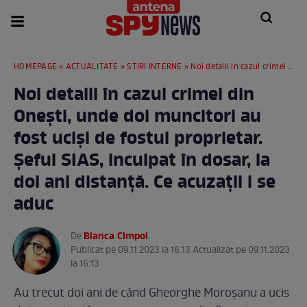
HOMEPAGE
»
ACTUALITATE
»
STIRI INTERNE
» Noi detalii în cazul crimei din Onești, unde doi muncitori au fost uciși de fostul proprietar. Șeful SIAS, inculpat în dosar, la doi ani distanță. Ce acuzații i se aduc
Noi detalii în cazul crimei din
Onești, unde doi muncitori au
fost uciși de fostul proprietar.
Șeful SIAS, inculpat în dosar, la
doi ani distanță. Ce acuzații i se
aduc
Bianca Cimpoi
De
.
Publicat pe 09.11.2023 la 16:13 Actualizat pe 09.11.2023
la 16:13
Au trecut doi ani de când Gheorghe Moroșanu a ucis