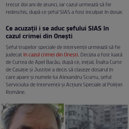
trecut doi ani de atunci, iar cazul urmează să fie
redeschis, după ce șeful SIAS a fost inculpat în dosar.
Ce acuzații i se aduc șefului SIAS în
cazul crimei din Onești
Șeful trupelor speciale de intervenții urmează să fie
judecat
în cazul crimei din Onești
. Decizia a fost luată
de Curtea de Apel Bacău, după ce, inițial, Înalta Curte
de Casație și Justiție a decis să claseze dosarul în
care apare și numele lui Alexandru Scurtu, șeful
Serviciului de Intervenţii şi Acţiuni Speciale al Poliţiei
Române.