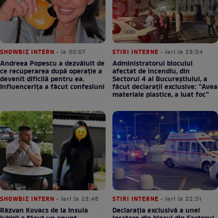
SHOWBIZ INTERN
• la 00:07
STIRI INTERNE
• ieri la 23:54
Andreea Popescu a dezvăluit de
Administratorul blocului
ce recuperarea după operație a
afectat de incendiu, din
devenit dificilă pentru ea.
Sectorul 4 al Bucureștiului, a
Influencerița a făcut confesiuni
făcut declarații exclusive: ”Avea
materiale plastice, a luat foc”
SHOWBIZ INTERN
• ieri la 23:46
STIRI INTERNE
• ieri la 22:51
Răzvan Kovacs de la Insula
Declarația exclusivă a unei