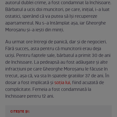
autorul dublei crime, a fost condamnat la închisoare.
Bărbatul a ucis doi muncitori, pe care, inițial, i-a luat
ostatici, sperând că va putea să își recupereze
apartamentul. Nu s-a întâmplat așa, iar Gheorghe
Moroșanu și-a iești din minți.
Au urmat ore întregi de panică, dar și de negocieri.
Fără succes, asta pentru că muncitorii erau deja
uciși. Pentru faptele sale, bărbatul a primit 30 de ani
de închisoare. La pedeapsă au fost adăugate și alte
infracțiuni pe care Gheorghe Moroșanu le făcuse în
trecut, așa că, va sta în spatele gratiilor 37 de ani. În
dosar a fost implicată și
soția lui,
fiind acuzată de
complicitate. Femeia a fost condamnată la
închisoare pentru 12 ani.
CITEȘTE ȘI: