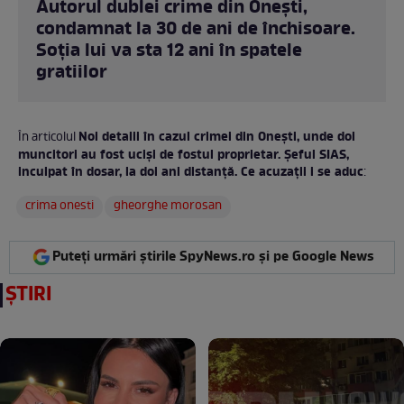
Autorul dublei crime din Onești,
condamnat la 30 de ani de închisoare.
Soția lui va sta 12 ani în spatele
gratiilor
Noi detalii în cazul crimei din Onești, unde doi
În articolul
muncitori au fost uciși de fostul proprietar. Șeful SIAS,
inculpat în dosar, la doi ani distanță. Ce acuzații i se aduc
:
crima onesti
gheorghe morosan
Puteți urmări știrile SpyNews.ro și pe Google News
ȘTIRI