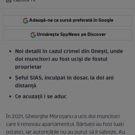
Captură TV
Adaugă-ne ca sursă preferată în Google
Urmărește SpyNews pe Discover
Noi detalii în cazul crimei din Onești, unde
doi muncitori au fost uciși de fostul
proprietar
Șeful SIAS, inculpat în dosar, la doi ani
distanță
Ce acuzații i se aduc
În 2021, Gheorghe Moroșanu a ucis doi muncitori
care îi renovau apartamentul. Bărbații au fost luați
ostatici, iar autoritățile nu au putut să îi salveze. Au