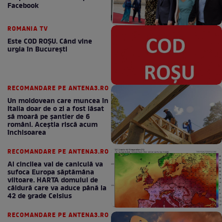
Facebook
ROMANIA TV
Este COD ROŞU. Când vine
urgia în Bucureşti
RECOMANDARE PE ANTENA3.RO
Un moldovean care muncea în
Italia doar de o zi a fost lăsat
să moară pe şantier de 6
români. Aceștia riscă acum
închisoarea
RECOMANDARE PE ANTENA3.RO
Al cincilea val de caniculă va
sufoca Europa săptămâna
viitoare. HARTA domului de
căldură care va aduce până la
42 de grade Celsius
RECOMANDARE PE ANTENA3.RO