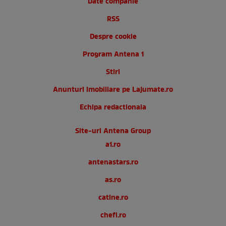
Date companie
RSS
Despre cookie
Program Antena 1
Stiri
Anunturi imobiliare pe Lajumate.ro
Echipa redactionala
Site-uri Antena Group
a1.ro
antenastars.ro
as.ro
catine.ro
chefi.ro