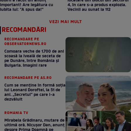
Iubirii a făcut un anunț
locatare din blocul din Sectorul
important! Are legătura cu
4, în care s-a produs explozia.
iubita lui: "A spus da!"
Vecinii au sunat la 112
VEZI MAI MULT
RECOMANDĂRI
RECOMANDARE PE
OBSERVATORNEWS.RO
Comoara veche de 1.700 de ani
scoasă la iveală de seceta de
pe Dunăre, între România şi
Bulgaria. Imagini rare
RECOMANDARE PE AS.RO
Cum se menţine în formă soţia
lui Leonard Doroftei, la 51 de
ani. „Secretul” pe care l-a
dezvăluit
ROMANIA TV
Mirabela Grădinaru, mutare de
ultimă oră. Nicuşor Dan, anunţ
despre Prima Doamnă pe