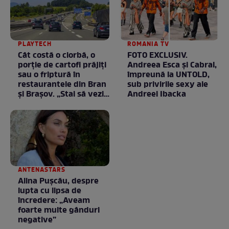
PLAYTECH
ROMANIA TV
Cât costă o ciorbă, o
FOTO EXCLUSIV.
porţie de cartofi prăjiţi
Andreea Esca şi Cabral,
sau o friptură în
împreună la UNTOLD,
restaurantele din Bran
sub privirile sexy ale
şi Braşov. „Stai să vezi
Andreei Ibacka
ce chirii sunt”
ANTENASTARS
Alina Pușcău, despre
lupta cu lipsa de
încredere: „Aveam
foarte multe gânduri
negative”