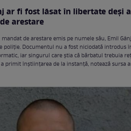
j ar fi fost lăsat în libertate deși 
de arestare
 mandat de arestare emis pe numele său, Emil Gânj 
de poliție. Documentul nu a fost niciodată introdus î
rmatic, iar singurul care știa că bărbatul trebuia re
a primit înștiințarea de la instanță, notează sursa a