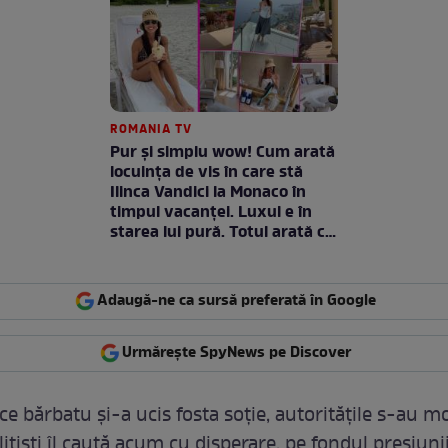
ROMANIA TV
Pur și simplu wow! Cum arată
locuința de vis în care stă
Ilinca Vandici la Monaco în
timpul vacanței. Luxul e în
starea lui pură. Totul arată ca
în filme! / GALERIE FOTO
Adaugă-ne ca sursă preferată în Google
Urmărește SpyNews pe Discover
e bărbatu și-a ucis fosta soție, autoritățile s-au mo
ițiști îl caută acum cu disperare, pe fondul presiuni