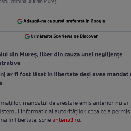
 cazul criminalului din Mureș
Adaugă-ne ca sursă preferată în Google
Urmărește SpyNews pe Discover
lul din Mureș, liber din cauza unei neglijențe
trative
nj ar fi fost lăsat în libertate deși avea mandat
e
rmațiilor, mandatul de arestare emis anterior nu ar f
istemul informatic al autorităților, ceea ce a permis
ă în libertate, scrie
antena3.ro
.