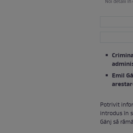
Noi detalii în
Crimina
adminis
Emil Gâ
arestar
Potrivit info
introdus în s
Gânj să rămân