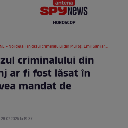
HOROSCOP
RNE
» Noi detalii în cazul criminalului din Mureș. Emil Gânj ar fi fost lăsat în libertate deși avea mandat de arestare
azul criminalului din
 ar fi fost lăsat în
 avea mandat de
 28.07.2025 la 19:37