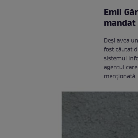
Emil Gân
mandat 
Deși avea un
fost căutat 
sistemul info
agentul care 
menționată.