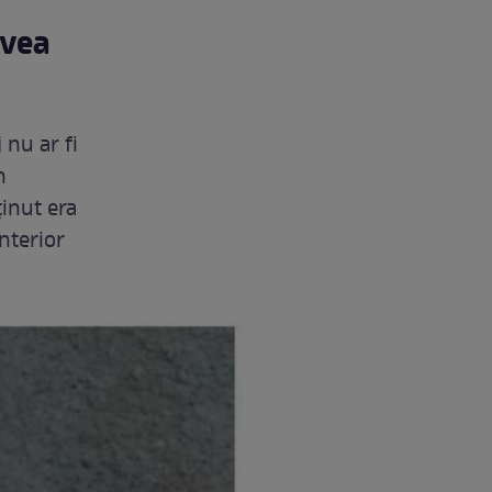
avea
nu ar fi
n
ținut era
nterior