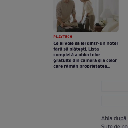
PLAYTECH
Ce ai voie să iei dintr-un hotel
fără să plătești. Lista
completă a obiectelor
gratuite din cameră și a celor
care rămân proprietatea
unității
Abia după c
Sute de pol