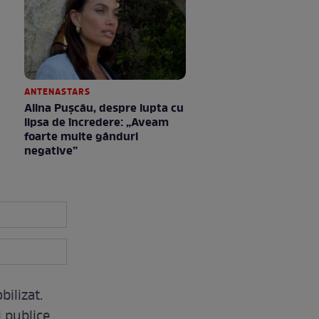
ANTENASTARS
Alina Pușcău, despre lupta cu
lipsa de încredere: „Aveam
foarte multe gânduri
negative”
bilizat.
i publice