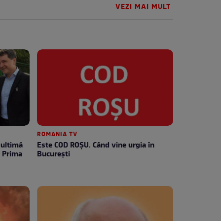
VEZI MAI MULT
ROMANIA TV
Este COD ROŞU. Când vine urgia în
e Prima
Bucureşti