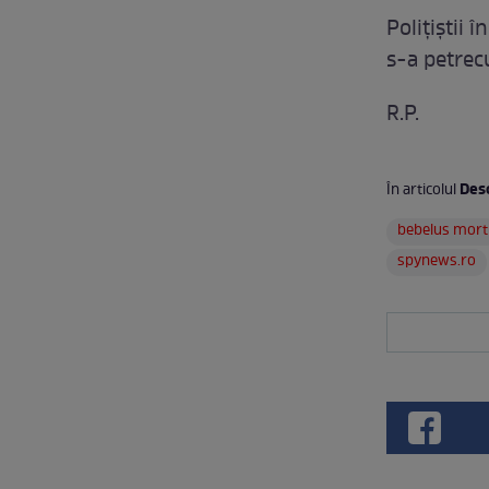
Poliţiştii 
s-a petre
R.P.
Des
În articolul
bebelus mort
spynews.ro