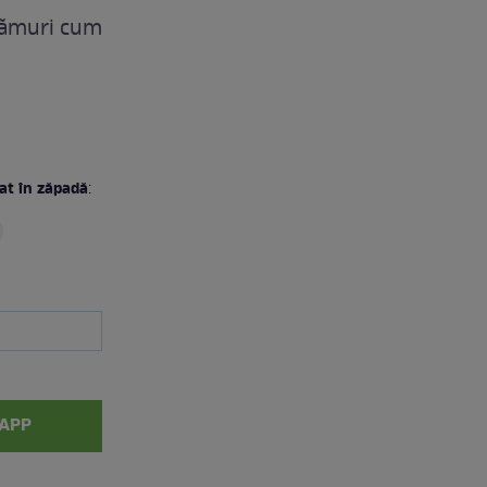
lămuri cum
at în zăpadă
:
APP