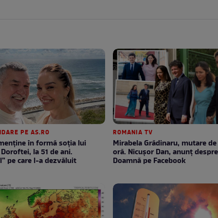
DARE PE AS.RO
ROMANIA TV
enţine în formă soţia lui
Mirabela Grădinaru, mutare de ultimă
Doroftei, la 51 de ani.
oră. Nicuşor Dan, anunţ despr
l” pe care l-a dezvăluit
Doamnă pe Facebook