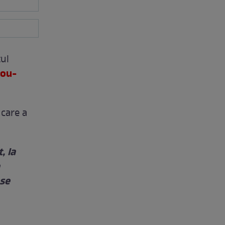
ţul
ou-
 care a
, la
 se