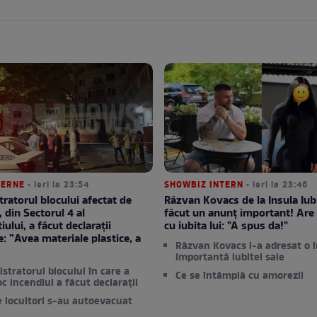
TERNE
• ieri la 23:54
SHOWBIZ INTERN
• ieri la 23:46
ratorul blocului afectat de
Răzvan Kovacs de la Insula Iubi
, din Sectorul 4 al
făcut un anunț important! Are 
ului, a făcut declarații
cu iubita lui: "A spus da!"
e: ”Avea materiale plastice, a
Răzvan Kovacs i-a adresat o 
”
importantă iubitei sale
stratorul blocului în care a
Ce se întâmplă cu amorezii
oc incendiul a făcut declarații
e locuitori s-au autoevacuat