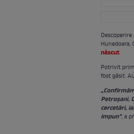
Descoperire 
Hunedoara. C
născut
.
Potrivit pri
fost găsit. 
„Confirmăm 
Petroșani. C
cercetări, i
impun”
, a 