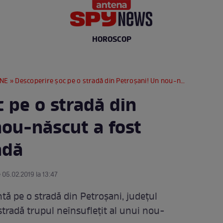
HOROSCOP
RNE
» Descoperire şoc pe o stradă din Petroşani! Un nou-născut a fost aruncat în zăpadă
 pe o stradă din
nou-născut a fost
adă
 05.02.2019 la 13:47
tă pe o stradă din Petroşani, judeţul
stradă trupul neînsufleţit al unui nou-