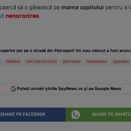
mama copilului
încearcă să o găsească pe
pentru a 
nenorocirea
cut
.
coperire şoc pe o stradă din Petroşani! Un nou-născut a fost arunc
bebelus
nou nascut mort
petrosani
hunedoara
spynews
Puteți urmări știrile SpyNews.ro și pe Google News
SHARE PE FACEBOOK
SHARE PE WHATS