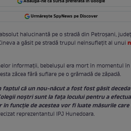
Adaugă-ne ca sursă preferată în Google
Urmărește SpyNews pe Discover
absolut halucinantă pe o stradă din Petroşani, jude
n
ineva a găsit pe stradă trupul neînsufleţit al unui
melor informaţii, bebeluşul era mort în momentul în
Acesta zăcea fără suflare pe o grămadă de zăpadă.
faptul că un nou-năcut a fost fost găsit decedat
olegii noștri sunt la fața locului pentru a efectua
ar în funcție de acestea vor fi luate măsurile care
precizat reprezentantul IPJ Hunedoara.