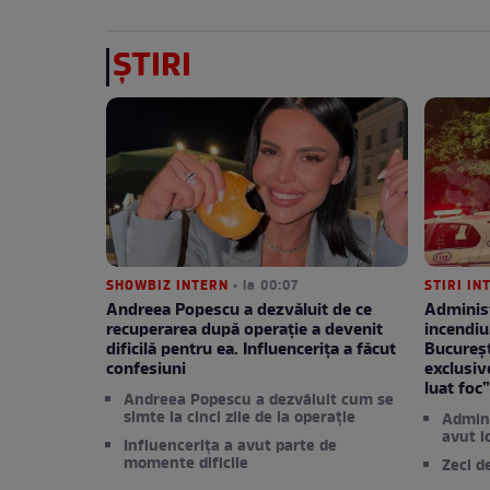
ȘTIRI
SHOWBIZ INTERN
• la 00:07
STIRI IN
Andreea Popescu a dezvăluit de ce
Administ
recuperarea după operație a devenit
incendiu
dificilă pentru ea. Influencerița a făcut
București
confesiuni
exclusiv
luat foc
Andreea Popescu a dezvăluit cum se
simte la cinci zile de la operație
Admini
avut l
Influencerița a avut parte de
momente dificile
Zeci d