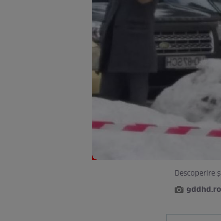
Descoperire ş
gddhd.ro