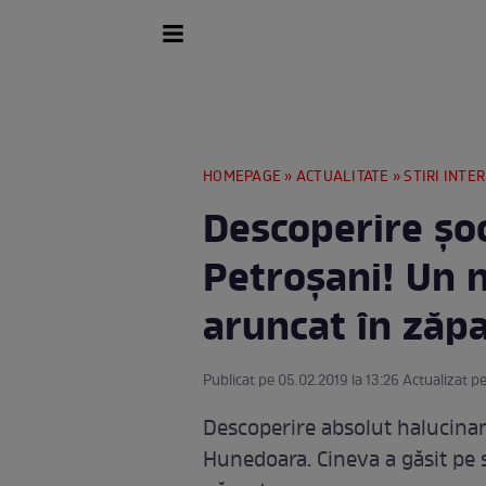
HOMEPAGE
»
ACTUALITATE
»
STIRI INTE
Descoperire şoc
Petroşani! Un 
aruncat în zăp
Publicat pe 05.02.2019 la 13:26 Actualizat pe
Descoperire absolut halucinan
Hunedoara. Cineva a găsit pe 