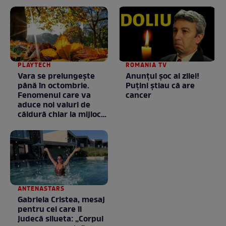
PLAYTECH
ROMANIA TV
Vara se prelungeşte
Anunţul şoc al zilei!
până în octombrie.
Puţini ştiau că are
Fenomenul care va
cancer
aduce noi valuri de
căldură chiar la mijlocul
toamnei
ANTENASTARS
Gabriela Cristea, mesaj
pentru cei care îi
judecă silueta: „Corpul