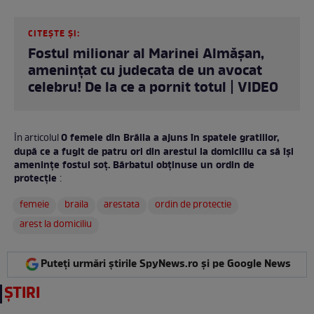
CITEȘTE ȘI:
Fostul milionar al Marinei Almășan,
amenințat cu judecata de un avocat
celebru! De la ce a pornit totul | VIDEO
O femeie din Brăila a ajuns în spatele gratiilor,
În articolul
după ce a fugit de patru ori din arestul la domiciliu ca să își
amenințe fostul soț. Bărbatul obținuse un ordin de
protecție
:
femeie
braila
arestata
ordin de protectie
arest la domiciliu
Puteți urmări știrile SpyNews.ro și pe Google News
ȘTIRI