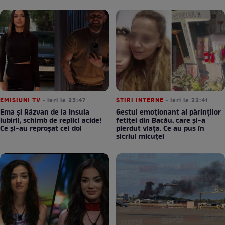
EMISIUNI TV
• ieri la 23:47
STIRI INTERNE
• ieri la 22:41
Ema și Răzvan de la Insula
Gestul emoționant al părinților
Iubirii, schimb de replici acide!
fetiței din Bacău, care și-a
Ce și-au reproșat cei doi
pierdut viața. Ce au pus în
sicriul micuței