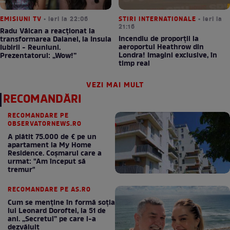
EMISIUNI TV
• ieri la 22:06
STIRI INTERNATIONALE
• ieri la
21:16
Radu Vâlcan a reacționat la
Incendiu de proporții la
transformarea Daianei, la Insula
aeroportul Heathrow din
Iubirii - Reuniuni.
Londra! Imagini exclusive, în
Prezentatorul: „Wow!”
timp real
VEZI MAI MULT
RECOMANDĂRI
RECOMANDARE PE
OBSERVATORNEWS.RO
A plătit 75.000 de € pe un
apartament la My Home
Residence. Coşmarul care a
urmat: "Am început să
tremur"
RECOMANDARE PE AS.RO
Cum se menţine în formă soţia
lui Leonard Doroftei, la 51 de
ani. „Secretul” pe care l-a
dezvăluit