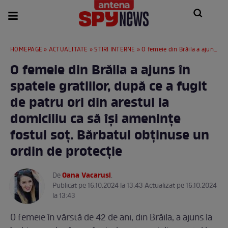
HOMEPAGE
»
ACTUALITATE
»
STIRI INTERNE
» O femeie din Brăila a ajuns în spatele gratiilor, după ce a fugit de patru ori din arestul la domiciliu ca să își amenințe fostul soț. Bărbatul obținuse un ordin de protecție
O femeie din Brăila a ajuns în
spatele gratiilor, după ce a fugit
de patru ori din arestul la
domiciliu ca să își amenințe
fostul soț. Bărbatul obținuse un
ordin de protecție
Oana Vacarusi
De
.
Publicat pe 16.10.2024 la 13:43 Actualizat pe 16.10.2024
la 13:43
O femeie în vârstă de 42 de ani, din Brăila, a ajuns la