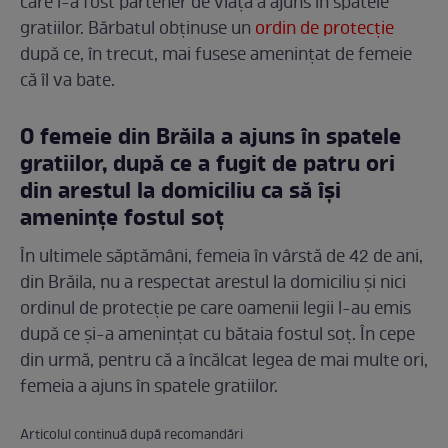
care i-a fost partener de viață a ajuns în spatele
gratiilor. Bărbatul obținuse un
ordin de protecție
după ce, în trecut, mai fusese amenințat de femeie
că îl va bate.
O femeie din Brăila a ajuns în spatele
gratiilor, după ce a fugit de patru ori
din arestul la domiciliu ca să își
amenințe fostul soț
În ultimele săptămâni, femeia în vârstă de 42 de ani,
din Brăila, nu a respectat arestul la domiciliu și nici
ordinul de protecție pe care oamenii legii l-au emis
după ce și-a amenințat cu bătaia fostul soț. În cepe
din urmă, pentru că a încălcat legea de mai multe ori,
femeia a ajuns în spatele gratiilor.
Articolul continuă după recomandări