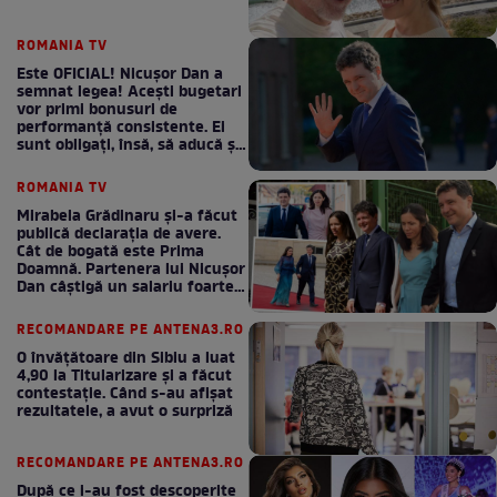
ROMANIA TV
Este OFICIAL! Nicușor Dan a
semnat legea! Acești bugetari
vor primi bonusuri de
performanță consistente. Ei
sunt obligați, însă, să aducă și
bani la bugetul de stat
ROMANIA TV
Mirabela Grădinaru și-a făcut
publică declarația de avere.
Cât de bogată este Prima
Doamnă. Partenera lui Nicușor
Dan câștigă un salariu foarte
bun în fiecare lună!
RECOMANDARE PE ANTENA3.RO
O învățătoare din Sibiu a luat
4,90 la Titularizare și a făcut
contestație. Când s-au afișat
rezultatele, a avut o surpriză
RECOMANDARE PE ANTENA3.RO
După ce i-au fost descoperite