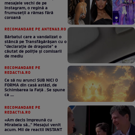
mesajele vechi de pe
Instagram, o regină a
frumuseții a rămas fără
coroană
RECOMANDARE PE ANTENA3.RO
Bărbatul care a vandalizat o
stâncă pe Transfăgărășan cu o
"declaraţie de dragoste" e
căutat de poliție și comisarii
de mediu
RECOMANDARE PE
REDACTIA.RO
Ce să nu arunci SUB NICI O
FORMA din casă astăzi, de
Schimbarea la Față . Se spune
ca ....
RECOMANDARE PE
REDACTIA.RO
«Am decis împreună cu
Mirabela să..." Mesajul venit
acum. Mii de reactii INSTANT