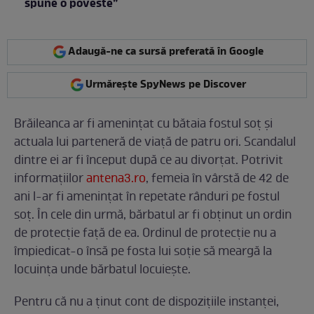
spune o poveste”
Adaugă-ne ca sursă preferată în Google
Urmărește SpyNews pe Discover
Brăileanca ar fi amenințat cu bătaia fostul soț și
actuala lui parteneră de viață de patru ori. Scandalul
dintre ei ar fi început după ce au divorțat. Potrivit
informațiilor
antena3.ro
, femeia în vârstă de 42 de
ani l-ar fi amenințat în repetate rânduri pe fostul
soț. În cele din urmă, bărbatul ar fi obținut un ordin
de protecție față de ea. Ordinul de protecție nu a
împiedicat-o însă pe fosta lui soție să meargă la
locuința unde bărbatul locuiește.
Pentru că nu a ținut cont de dispozițiile instanței,