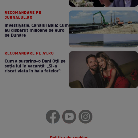
RECOMANDARE PE
JURNALUL.RO
Investigație, Canalul Bala: Cum
au dispărut milioane de euro
pe Dunăre
RECOMANDARE PE A1.RO
Cum a surprins-o Dani Oțil pe
soția lui în vacanță: „Și-a
riscat viața în baia fetelor”: